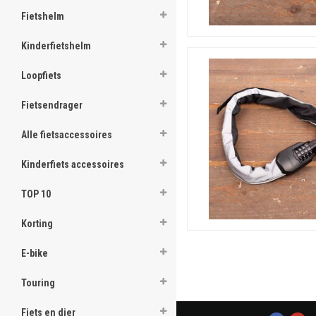
Fietshelm
Kinderfietshelm
Loopfiets
Fietsendrager
Alle fietsaccessoires
Kinderfiets accessoires
TOP 10
Korting
E-bike
Touring
Fiets en dier