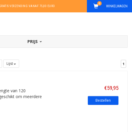
0
WINKELWAGEN
GRATIS VERZENDING VANAF 75,00 EURO
PRIJS
Lijst
1
€59,95
lengte van 120
s geschikt om meerdere
Bestellen