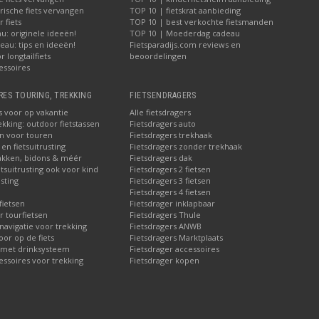
rische fiets vervangen
TOP 10 | fietskrat aanbieding
 fiets
TOP 10 | best verkochte fietsmanden
u: originele ideeën!
TOP 10 | Moederdag cadeau
au: tips en ideeën!
Fietsparadijs.com reviews en
 longtailfiets
beoordelingen
essoires
RES TOURING, TREKKING
FIETSENDRAGERS
s voor op vakantie
Alle fietsdragers
ekking: outdoor fietstassen
Fietsdragers auto
en voor touren
Fietsdragers trekhaak
en fietsuitrusting
Fietsdragers zonder trekhaak
akken, bidons & méér
Fietsdragers dak
etsuitrusting ook voor kind
Fietsdragers 2 fietsen
sting
Fietsdragers 3 fietsen
Fietsdragers 4 fietsen
fietsen
Fietsdrager inklapbaar
r tourfietsen
Fietsdragers Thule
 navigatie voor trekking
Fietsdragers ANWB
or op de fiets
Fietsdragers Marktplaats
 met drinksysteem
Fietsdrager accessoires
essoires voor trekking
Fietsdrager kopen