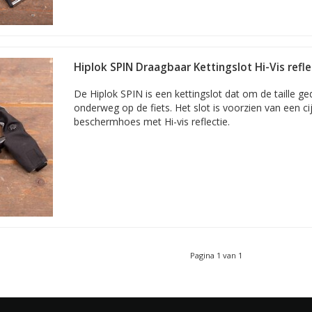
Hiplok SPIN Draagbaar Kettingslot Hi-Vis refle
De Hiplok SPIN is een kettingslot dat om de taille 
onderweg op de fiets. Het slot is voorzien van een ci
beschermhoes met Hi-vis reflectie.
Pagina 1 van 1