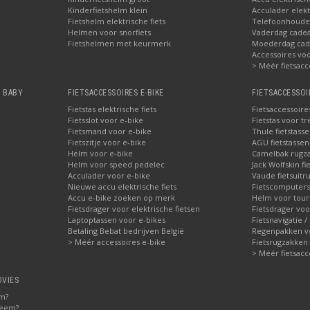
Kinderfietshelm klein
Acculader elekt
Fietshelm elektrische fiets
Telefoonhouder
Helmen voor snorfiets
Vaderdag cadea
Fietshelmen met keurmerk
Moederdag cade
Accessoires voor
> Méér fietsacc
, BABY
FIETSACCESSOIRES E-BIKE
FIETSACCESSOI
Fietstas elektrische fiets
Fietsaccessoire
Fietsslot voor e-bike
Fietstas voor tr
Fietsmand voor e-bike
Thule fietstass
Fietszitje voor e-bike
AGU fietstassen 
Helm voor e-bike
Camelbak rugz
Helm voor speed pedelec
Jack Wolfskin fi
Acculader voor e-bike
Vaude fietsuitru
Nieuwe accu elektrische fiets
Fietscomputers
Accu e-bike zoeken op merk
Helm voor tour
Fietsdrager voor elektrische fietsen
Fietsdrager voo
Laptoptassen voor e-bikes
Fietsnavigatie /
Betaling Bebat bedrijven België
Regenpakken vo
> Méér accessoires e-bike
Fietsrugzakken
> Méér fietsacc
DVIES
em?
teem?