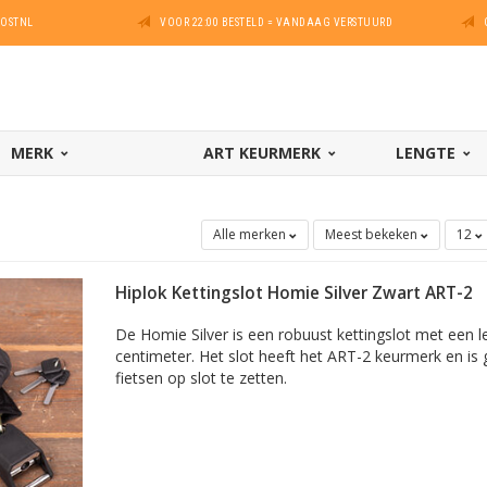
POSTNL
VOOR 22:00 BESTELD = VANDAAG VERSTUURD
MERK
ART KEURMERK
LENGTE
Alle merken
Meest bekeken
12
Hiplok Kettingslot Homie Silver Zwart ART-2
De Homie Silver is een robuust kettingslot met een 
centimeter. Het slot heeft het ART-2 keurmerk en i
fietsen op slot te zetten.