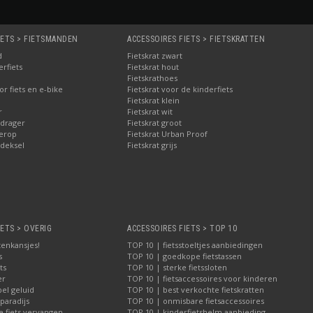
IETS > FIETSMANDEN
ACCESSOIRES FIETS > FIETSKRATTEN
d
Fietskrat zwart
rfiets
Fietskrat hout
Fietskrathoes
r fiets en e-bike
Fietskrat voor de kinderfiets
Fietskrat klein
r
Fietskrat wit
drager
Fietskrat groot
erop
Fietskrat Urban Proof
deksel
Fietskrat grijs
IETS > OVERIG
ACCESSOIRES FIETS > TOP 10
tenkansjes!
TOP 10 | fietsstoeltjes aanbiedingen
s
TOP 10 | goedkope fietstassen
ts
TOP 10 | sterke fietssloten
er
TOP 10 | fietsaccessoires voor kinderen
bel geluid
TOP 10 | best verkochte fietskratten
paradijs
TOP 10 | onmisbare fietsaccessoires
e fiets vervangen
TOP 10 | kinderfietshelm aanbieding