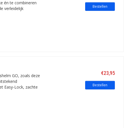
ke én te combineren
Bestellen
 verleidelijk
wat dat betreft onderdoen voor een
€23,95
in: het behoort allemaal tot de
etshelm GO, zoals deze
itstekend
Bestellen
et Easy-Lock, zachte
tshelmen voor jongens
;-).
Of zie