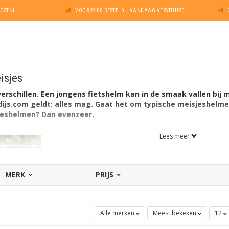
POSTNL
VOOR 22:00 BESTELD = VANDAAG VERSTUURD
isjes
rschillen. Een jongens fietshelm kan in de smaak vallen bij m
dijs.com geldt: alles mag. Gaat het om typische meisjeshelmen
jeshelmen? Dan evenzeer.
Lees meer
MERK
PRIJS
Alle merken
Meest bekeken
12