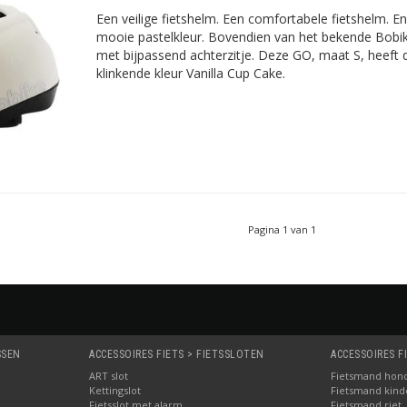
Een veilige fietshelm. Een comfortabele fietshelm. En
mooie pastelkleur. Bovendien van het bekende Bobi
met bijpassend achterzitje. Deze GO, maat S, heeft de
klinkende kleur Vanilla Cup Cake.
Pagina 1 van 1
SSEN
ACCESSOIRES FIETS > FIETSSLOTEN
ACCESSOIRES F
ART slot
Fietsmand hon
Kettingslot
Fietsmand kinde
Fietsslot met alarm
Fietsmand riet