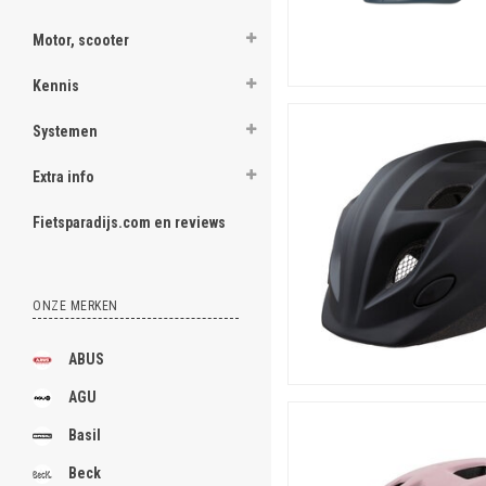
Motor, scooter
Kennis
Systemen
Typische meisjeshelmen
Het onderscheid is, kortom,
Extra info
verbeelding en dus... zijn z
niet met bloemetjes, beestje
Fietsparadijs.com en reviews
Meisjeshelmen met iets 
Maar er zijn ook 'gewone' me
zonnebril, aan een helm vol 
rood, vol oranje en vol blau
ONZE MERKEN
ABUS
AGU
Basil
Beck