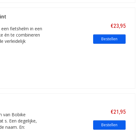
int
€23,95
 een fietshelm in een
ke én te combineren
Bestellen
 verleidelijk
€21,95
m van Bobike
t s. Een degelijke,
Bestellen
de naam. En: