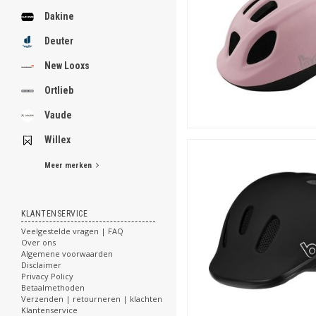
Dakine
Deuter
New Looxs
Ortlieb
Vaude
Willex
Fietshelmen voor stoere
Meer merken
Daarnaast zijn er natuurlij
jongen? Een legergroene hel
mogelijkheden.
KLANTENSERVICE
Of...
neem als ouder van zo'n
hieronder het aanbod aan
Veelgestelde vragen | FAQ
Over ons
Algemene voorwaarden
Disclaimer
Privacy Policy
Betaalmethoden
Verzenden | retourneren | klachten
Klantenservice