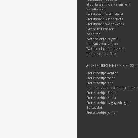
Stuurtassen: welke zijn er?
Pakaftassen
Fietstassen waterdicht
Fietstassen kinderfiets
Fietstassen woon-werk
Grote fietstassen
Zadeltas
Waterdichte rugzak
Rugzak voor laptop
Waterdichte fietstassen
Koeltas op de fiets
ACCESSOIRES FIETS > FIETSST
Fietsstoeltje achter
Fietsstoeltje voor
Fietsstoeltje pop
Tip: een zadel op stang (buisza
Fietsstoeltje Bobike
Fietsstoeltje Yepp
Fietsstoeltje bagagedrager
Buiszadel
Fietsstoeltje junior