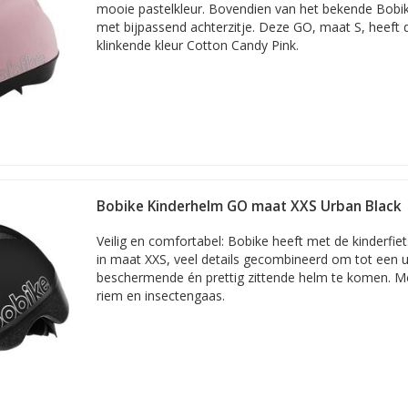
mooie pastelkleur. Bovendien van het bekende Bobi
met bijpassend achterzitje. Deze GO, maat S, heeft de
klinkende kleur Cotton Candy Pink.
 meisjes
Bobike Kinderhelm GO maat XXS Urban Black
k óók fietshelmen voor stoere meisjes. Want waarom zou een meisje 
m, een helm met race-print of een kinderfietshelm in stevig donkerbru
Veilig en comfortabel: Bobike heeft met de kinderfi
in maat XXS, veel details gecombineerd om tot een u
beschermende én prettig zittende helm te komen. M
 stoer meisje natuurlijk gewoon even 'stiekem' een kijkje bij de
fie
riem en insectengaas.
 fietshelmen voor meisjes!