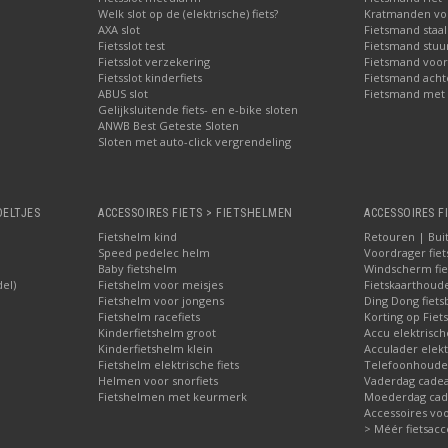
Welk slot op de (elektrische) fiets?
Kratmanden voo
AXA slot
Fietsmand staal
Fietsslot test
Fietsmand stuu
Fietsslot verzekering
Fietsmand voor
Fietsslot kinderfiets
Fietsmand acht
ABUS slot
Fietsmand met 
Gelijksluitende fiets- en e-bike sloten
ANWB Best Geteste Sloten
Sloten met auto-click vergrendeling
OELTJES
ACCESSOIRES FIETS > FIETSHELMEN
ACCESSOIRES F
Fietshelm kind
Retouren | Bui
Speed pedelec helm
Voordrager fiet
Baby fietshelm
Windscherm fie
del)
Fietshelm voor meisjes
Fietskaarthoud
Fietshelm voor jongens
Ding Dong fiets
Fietshelm racefiets
Korting op Fiets
Kinderfietshelm groot
Accu elektrisch
Kinderfietshelm klein
Acculader elekt
Fietshelm elektrische fiets
Telefoonhouder
Helmen voor snorfiets
Vaderdag cadea
Fietshelmen met keurmerk
Moederdag cade
Accessoires voor
> Méér fietsacc