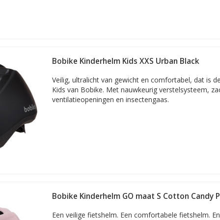
Bobike Kinderhelm Kids XXS Urban Black
 alleen voor het oog te zien aan de gekozen print. Typische meisjesh
Veilig, ultralicht van gewicht en comfortabel, dat is 
e vaak roze, dromerig lichtblauw, vriendelijk geel of hebben ze een an
Kids van Bobike. Met nauwkeurig verstelsysteem, za
s, hartjes of beauty's van prinsessen.
ventilatieopeningen en insectengaas.
minder 'meisje-meisje-gehalte'
isjeshelmen die iets neutraler van karakter zijn. Denk aan een fiets
met sterren, stippen of gewoon een effen helm in één van de vele bes
w.
Bobike Kinderhelm GO maat S Cotton Candy P
Een veilige fietshelm. Een comfortabele fietshelm. En