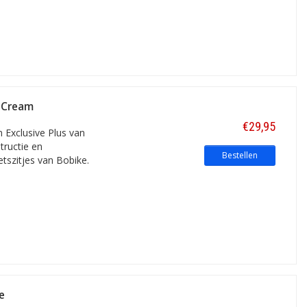
y Cream
€29,95
m Exclusive Plus van
tructie en
Bestellen
etszitjes van Bobike.
e