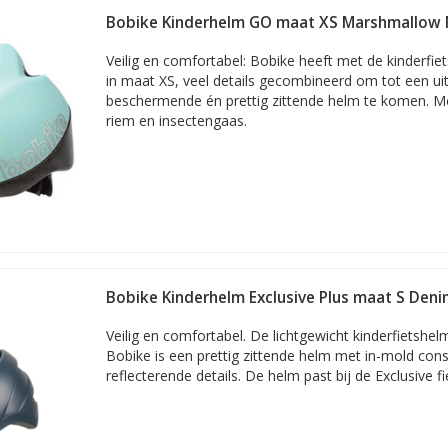
Bobike Kinderhelm GO maat XS Marshmallow 
 helm is het verschil niet te merken.
Aan de buitenzijde, als het
Veilig en comfortabel: Bobike heeft met de kinderfi
. Een fietshelm voor meisjes voldoet aan alle wettelijke veiligheidsei
in maat XS, veel details gecombineerd om tot een ui
re binnenring. Meestal ook een eveneens verstelbaar riempje. Beschik
beschermende én prettig zittende helm te komen. M
altijd een geïntegreerd insectennetje. Soms ook extra reflectie en héé
riem en insectengaas.
eciaal voor jongens. En is aan de 'schaalzijde' voorzien van ABS (zeer
deze shop geldt: de veiligheid is in orde
zelfsprekend net iets verfijnder qua materiaal en afwerking. Zo is bij
t even zachter en is het verzachtende schuim aan de binnenkant net 
t algemeen en de veiligheid in het bijzonder, is de basis ook bij goed
Europees gekeurd (EN 1078). Bescherming van het kinderhoofd boven
Bobike Kinderhelm Exclusive Plus maat S Deni
Veilig en comfortabel. De lichtgewicht kinderfietshel
Bobike is een prettig zittende helm met in-mold cons
reflecterende details. De helm past bij de Exclusive fi