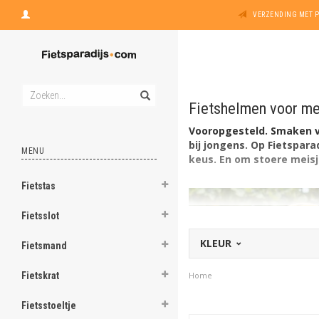
VERZENDING MET 
Fietshelmen voor me
Vooropgesteld. Smaken ve
bij jongens. Op Fietspara
MENU
keus. En om stoere meis
Fietstas
Fietsslot
KLEUR
Fietsmand
Fietskrat
Home
Fietsstoeltje