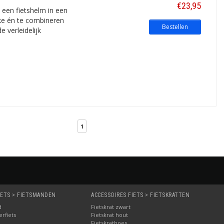
€23,95
 een fietshelm in een
ke én te combineren
Bestellen
 verleidelijk
1
IETS > FIETSMANDEN
ACCESSOIRES FIETS > FIETSKRATTEN
d
Fietskrat zwart
rfiets
Fietskrat hout
Fietskrathoes