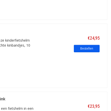
elmen spreken 'meisje-meisjes' tot de
€24,95
deze kinderfietshelm
dere jong-vrouwelijke combinatie. Al dan
chte kinbandjes, 10
Bestellen
helm in het rood, paars of blauw met
chikbare, krachtige kleuren. Zoals vol
ink
€23,95
 een fietshelm in een