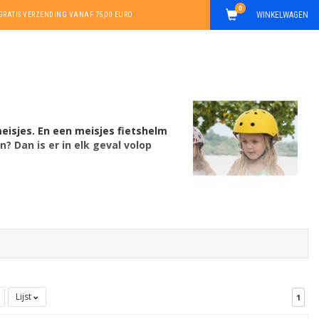
0
WINKELWAGEN
GRATIS VERZENDING VANAF 75,00 EURO
eisjes. En een meisjes fietshelm
? Dan is er in elk geval volop
Lijst
1