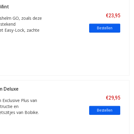
Mint
 gaat om het materiaal van de
€23,95
etshelm GO, zoals deze
sen. Is altijd voorzien van softpads.
tstekend
t over ventilatiegaten voor verkoeling
Bestellen
et Easy-Lock, zachte
l soms een achterlichtje. Is qua vorm
 hard plastic) en EPS (piepschuim).
 een kinderfietshelm van een hoge
iets nadrukkelijker aanwezig. Maar
kope kinderfietshelmen dik in orde. Zo
 alles.
m Deluxe
€29,95
m Exclusive Plus van
tructie en
Bestellen
etszitjes van Bobike.