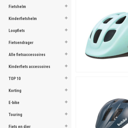
Fietshelm
Aan de binnenkant van de
beschermende schaal, evenmin
Kinderfietshelm
Heeft meestal een verstelba
en verfrissing. Heeft haast 
Loopfiets
identiek aan de varianten sp
Fietsendrager
Voor elke meisjeshelm in 
De duurdere versies zijn van
Alle fietsaccessoires
segment-merk het riempje ne
wat betreft de pasvorm in he
Kinderfiets accessoires
is ook elke
meisjesfietshelm
TOP 10
Korting
E-bike
Touring
Fiets en dier