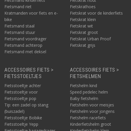
Fietsmand kinderfiets
Fietskrat hout
Fietsmand riet
Fietskrathoes
Kratmanden voor fiets en e-
Fietskrat voor de kinderfiets
bike
Fietskrat klein
Fietsmand staal
Fietskrat wit
Fietsmand stuur
Fietskrat groot
Fietsmand voordrager
Fietskrat Urban Proof
Fietsmand achterop
Fietskrat grijs
Fietsmand met deksel
ACCESSOIRES FIETS >
ACCESSOIRES FIETS >
FIETSSTOELTJES
FIETSHELMEN
Fietsstoeltje achter
Fietshelm kind
Fietsstoeltje voor
Speed pedelec helm
Fietsstoeltje pop
Baby fietshelm
Tip: een zadel op stang
Fietshelm voor meisjes
(buiszadel)
Fietshelm voor jongens
Fietsstoeltje Bobike
Fietshelm racefiets
Fietsstoeltje Yepp
Kinderfietshelm groot
Fietsstoeltje bagagedrager
Kinderfietshelm klein