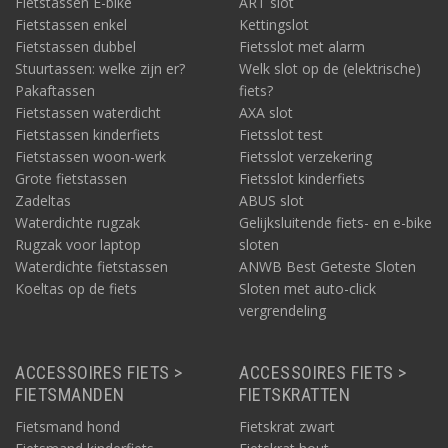
Fietstassen E-bike
ART slot
Fietstassen enkel
Kettingslot
Fietstassen dubbel
Fietsslot met alarm
Stuurtassen: welke zijn er?
Welk slot op de (elektrische)
Pakaftassen
fiets?
Fietstassen waterdicht
AXA slot
Fietstassen kinderfiets
Fietsslot test
Fietstassen woon-werk
Fietsslot verzekering
Grote fietstassen
Fietsslot kinderfiets
Zadeltas
ABUS slot
Waterdichte rugzak
Gelijksluitende fiets- en e-bike
Rugzak voor laptop
sloten
Waterdichte fietstassen
ANWB Best Geteste Sloten
Koeltas op de fiets
Sloten met auto-click
vergrendeling
ACCESSOIRES FIETS >
ACCESSOIRES FIETS >
FIETSMANDEN
FIETSKRATTEN
Fietsmand hond
Fietskrat zwart