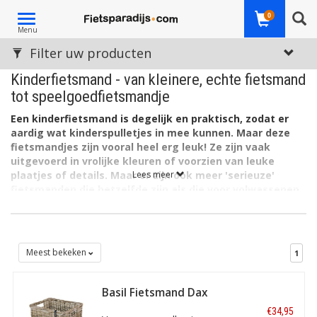
Toggle
0
Menu
navigation
Filter uw producten
Kinderfietsmand - van kleinere, echte fietsmand
tot speelgoedfietsmandje
Een kinderfietsmand is degelijk en praktisch, zodat er
aardig wat kinderspulletjes in mee kunnen. Maar deze
fietsmandjes zijn vooral heel erg leuk! Ze zijn vaak
uitgevoerd in vrolijke kleuren of voorzien van leuke
plaatjes of details. Maar er zijn ook meer 'serieuze'
Lees meer
fietsmanden die hetzelfde zijn als die voor volwassenen,
maar dan een stukje kleiner, geschikt voor een
kinderfiets.
Voor de kleinste fietsertjes hebben we op Fietsparadijs.com
kinderfietsmanden in verschillende vrolijke kinderkleuren. En
Meest bekeken
1
vaak ook met verschillende prints erop, met afbeeldingen die bij
de jongsten sterk tot de verbeelding spreken, zoals prinsessen
Basil Fietsmand Dax
of stripfiguren. Deze fietsmandjes zijn gemaakt van kunststof of
Grijs - Maat S
van fijnmazig staal. Ze zijn eenvoudig aan het stuur te
€34,95