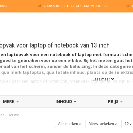
POSTNL
VOOR 22:00 BESTELD = VANDAAG VERSTUURD
opvak voor laptop of notebook van 13 inch
 een laptopvak voor een notebook of laptop met formaat sche
engoed te gebruiken voor op een e-bike. Bij het meten gaat h
aal van het scherm, zonder de behuizing. In deze categorie m
 qua merk laptoptas, qua totale inhoud, plaats op de (elektris
Lees meer
opvak past een laptop of notebook, maar vaak ook tablet. Ze zijn er i
as voor op de fiets of elektrische fiets geschikt voor een laptop van 1
MERK
INHOUD
PRIJS
of notebook van 13,3 inch
of notebook van 15 inch
top
/
Fietstas
of notebook van 15,4 inch
Alle merken
Meest bekeken
12
of notebook van 15,6 inch