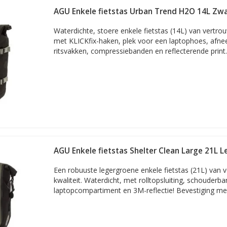
of notebook van 17 inch
AGU Enkele fietstas Urban Trend H2O 14L Zwar
oals gezegd om het schermformaat: de diagonaal van het scherm, z
Waterdichte, stoere enkele fietstas (14L) van vertro
met KLICKfix-haken, plek voor een laptophoes, afn
com
ritsvakken, compressiebanden en reflecterende print.
 gevonden!
n
 voorraad
 via PostNL
tie
ervice
AGU Enkele fietstas Shelter Clean Large 21L 
Een robuuste legergroene enkele fietstas (21L) van
kwaliteit. Waterdicht, met rolltopsluiting, schouderba
laptopcompartiment en 3M-reflectie! Bevestiging me