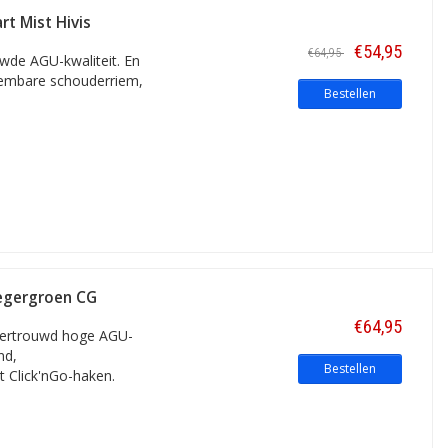
t Mist Hivis
onder de behuizing.
€54,95
€64,95
uwde AGU-kwaliteit. En
eembare schouderriem,
Bestellen
Legergroen CG
€64,95
 vertrouwd hoge AGU-
nd,
Bestellen
t Click'nGo-haken.