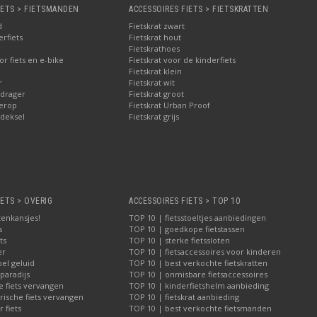
IETS > FIETSMANDEN
ACCESSOIRES FIETS > FIETSKRATTEN
d
Fietskrat zwart
rfiets
Fietskrat hout
Fietskrathoes
r fiets en e-bike
Fietskrat voor de kinderfiets
Fietskrat klein
r
Fietskrat wit
drager
Fietskrat groot
erop
Fietskrat Urban Proof
deksel
Fietskrat grijs
IETS > OVERIG
ACCESSOIRES FIETS > TOP 10
tenkansjes!
TOP 10 | fietsstoeltjes aanbiedingen
s
TOP 10 | goedkope fietstassen
ts
TOP 10 | sterke fietssloten
er
TOP 10 | fietsaccessoires voor kinderen
bel geluid
TOP 10 | best verkochte fietskratten
paradijs
TOP 10 | onmisbare fietsaccessoires
e fiets vervangen
TOP 10 | kinderfietshelm aanbieding
rische fiets vervangen
TOP 10 | fietskrat aanbieding
 fiets
TOP 10 | best verkochte fietsmanden