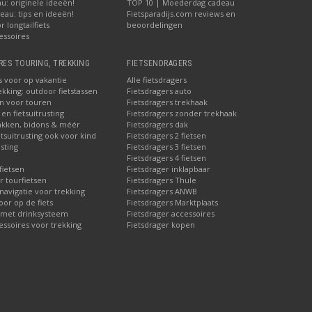
u: originele ideeën!
TOP 10 | Moederdag cadeau
au: tips en ideeën!
Fietsparadijs.com reviews en
 longtailfiets
beoordelingen
essoires
RES TOURING, TREKKING
FIETSENDRAGERS
s voor op vakantie
Alle fietsdragers
ekking: outdoor fietstassen
Fietsdragers auto
en voor touren
Fietsdragers trekhaak
en fietsuitrusting
Fietsdragers zonder trekhaak
akken, bidons & méér
Fietsdragers dak
etsuitrusting ook voor kind
Fietsdragers 2 fietsen
sting
Fietsdragers 3 fietsen
Fietsdragers 4 fietsen
fietsen
Fietsdrager inklapbaar
r tourfietsen
Fietsdragers Thule
 navigatie voor trekking
Fietsdragers ANWB
or op de fiets
Fietsdragers Marktplaats
 met drinksysteem
Fietsdrager accessoires
essoires voor trekking
Fietsdrager kopen