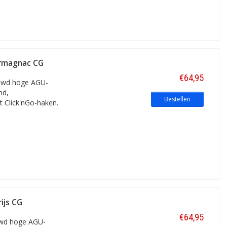
 Armagnac CG
€64,95
rouwd hoge AGU-
nd,
Bestellen
t Click'nGo-haken.
ijs CG
€64,95
ouwd hoge AGU-