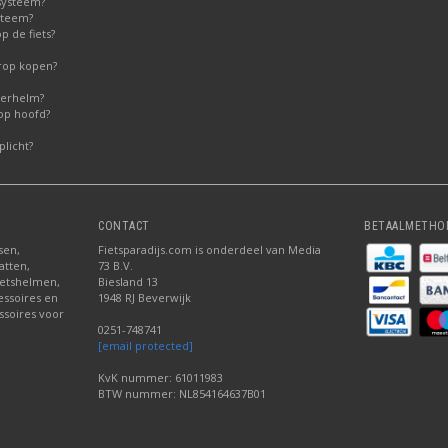
systeem?
steem?
 de fiets?
erop kopen?
derhelm?
op hoofd?
licht?
CONTACT
BETAALMETHO
sen,
Fietsparadijs.com is onderdeel van Media
atten,
73 B.V.
fietshelmen,
Biesland 13
cessoires en
1948 RJ Beverwijk
ssoires voor
0251-748741
[email protected]
KvK nummer: 61011983
BTW nummer: NL854164637B01