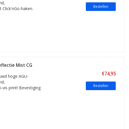
nd,
Bestellen
t Click'nGo-haken.
eflectie Mist CG
€74,95
rouwd hoge AGU-
nd,
Bestellen
vis print! Bevestiging