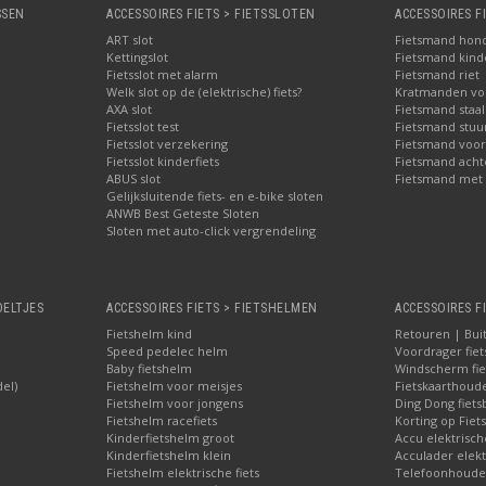
SSEN
ACCESSOIRES FIETS > FIETSSLOTEN
ACCESSOIRES F
ART slot
Fietsmand hon
Kettingslot
Fietsmand kinde
Fietsslot met alarm
Fietsmand riet
Welk slot op de (elektrische) fiets?
Kratmanden voo
AXA slot
Fietsmand staal
Fietsslot test
Fietsmand stuu
Fietsslot verzekering
Fietsmand voor
Fietsslot kinderfiets
Fietsmand acht
ABUS slot
Fietsmand met 
Gelijksluitende fiets- en e-bike sloten
ANWB Best Geteste Sloten
Sloten met auto-click vergrendeling
OELTJES
ACCESSOIRES FIETS > FIETSHELMEN
ACCESSOIRES F
Fietshelm kind
Retouren | Bui
Speed pedelec helm
Voordrager fiet
Baby fietshelm
Windscherm fie
del)
Fietshelm voor meisjes
Fietskaarthoud
Fietshelm voor jongens
Ding Dong fiets
Fietshelm racefiets
Korting op Fiets
Kinderfietshelm groot
Accu elektrisch
Kinderfietshelm klein
Acculader elekt
Fietshelm elektrische fiets
Telefoonhouder