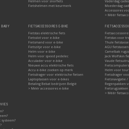
Helmen voor snorfiets
Vaderdag cadea
Fietshelmen met keurmerk
Moederdag cade
Accessoires voor
> Méér fietsacc
, BABY
FIETSACCESSOIRES E-BIKE
FIETSACCESSOI
Fietstas elektrische fiets
Fietsaccessoire
Fietsslot voor e-bike
Fietstas voor tr
Fietsmand voor e-bike
Thule fietstass
Fietszitje voor e-bike
AGU fietstassen 
Helm voor e-bike
Camelbak rugz
Helm voor speed pedelec
Jack Wolfskin fi
Acculader voor e-bike
Vaude fietsuitru
Nieuwe accu elektrische fiets
Fietscomputers
Accu e-bike zoeken op merk
Helm voor tour
Fietsdrager voor elektrische fietsen
Fietsdrager voo
Laptoptassen voor e-bikes
Fietsnavigatie /
Betaling Bebat bedrijven België
Regenpakken vo
> Méér accessoires e-bike
Fietsrugzakken
> Méér fietsacc
DVIES
em?
teem?
t systeem?
?