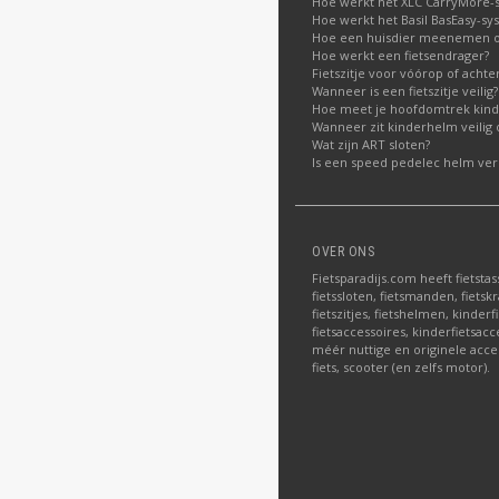
Hoe werkt het XLC CarryMore-
Hoe werkt het Basil BasEasy-sy
Hoe een huisdier meenemen op
Hoe werkt een fietsendrager?
Fietszitje voor vóórop of acht
Wanneer is een fietszitje veilig?
Hoe meet je hoofdomtrek kin
Wanneer zit kinderhelm veilig 
Wat zijn ART sloten?
Is een speed pedelec helm verp
OVER ONS
Fietsparadijs.com heeft fietstas
fietssloten, fietsmanden, fietskr
fietszitjes, fietshelmen, kinder
fietsaccessoires, kinderfietsac
méér nuttige en originele acce
fiets, scooter (en zelfs motor).