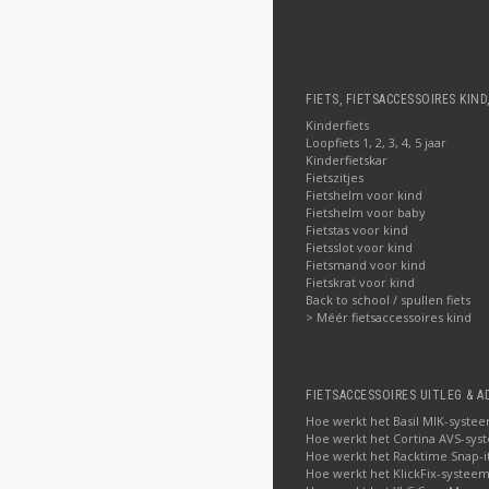
FIETS, FIETSACCESSOIRES KIND
Kinderfiets
Loopfiets 1, 2, 3, 4, 5 jaar
Kinderfietskar
Fietszitjes
Fietshelm voor kind
Fietshelm voor baby
Fietstas voor kind
Fietsslot voor kind
Fietsmand voor kind
Fietskrat voor kind
Back to school / spullen fiets
> Méér fietsaccessoires kind
FIETSACCESSOIRES UITLEG & A
Hoe werkt het Basil MIK-syste
Hoe werkt het Cortina AVS-sys
Hoe werkt het Racktime Snap-i
Hoe werkt het KlickFix-systeem