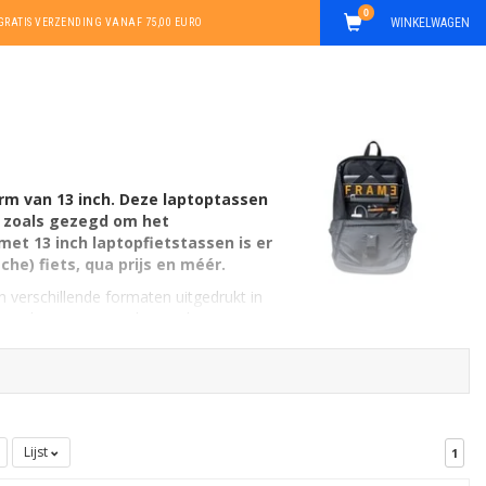
0
WINKELWAGEN
GRATIS VERZENDING VANAF 75,00 EURO
rm van 13 inch. Deze laptoptassen
et zoals gezegd om het
et 13 inch laptopfietstassen is er
che) fiets, qua prijs en méér.
n verschillende formaten uitgedrukt in
3 inch. Ze zijn er ook in ander
Lijst
1