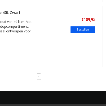
ge 40L Zwart
€109,95
ud van 40 liter. Met
laptopcompartiment,
Bestellen
ciaal ontworpen voor
1