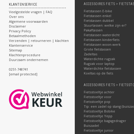
ACCESSOIRES FIETS > FIETSTA
KLANTENSERVICE
Fietstassen E-bike
Veelgestelde vragen | FAQ
Fietstassen enkel
Over ons
Fietstassen dubbel
Algemene voorwaarden
Stuurtassen: welke zijn er?
Disclaimer
Pakaftassen
Privacy Policy
Fietstassen waterdicht
Betaalmethoden
Fietstassen kinderfiets
Verzenden | retourneren | klachten
Fietstassen woon-werk
Klantenservice
Grote fietstassen
Sitemap
Zadeltas
Klachtenprocedure
Waterdichte rugzak
Duurzaam ondernemen
Rugzak voor laptop
Waterdichte fietstassen
0251-748741
Koeltas op de fiets
[email protected]
ACCESSOIRES FIETS > FIETSST
Fietsstoeltje achter
Fietsstoeltje voor
Fietsstoeltje pop
Tip: een zadel op stang (buisza
Fietsstoeltje Bobike
Fietsstoeltje Yepp
Fietsstoeltje bagagedrager
Buiszadel
Fietsstoeltje junior