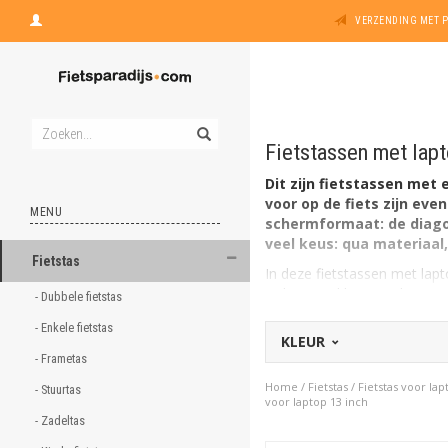
VERZENDING MET 
Fietstassen met lapt
Dit zijn fietstassen met
voor op de fiets zijn ev
MENU
schermformaat: de diagon
veel keus: qua materiaal,
Fietstas
In deze fietstassen met lapt
inches. Vind hier een laptopt
- Dubbele fietstas 
schermformaat:
- Enkele fietstas 
KLEUR
Fietstassen voor laptop 
- Frametas 
Fietstassen voor laptop 
Home
/
Fietstas
/
Fietstas voor lap
- Stuurtas 
Fietstassen voor laptop 
voor laptop 13 inch
- Zadeltas 
Fietstassen voor laptop 