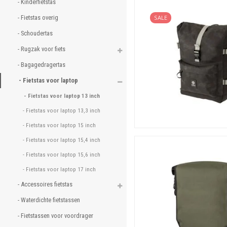
- Kinderfietstas 
Fietstassen voor laptop 
- Fietstas overig 
SALE
Voor het meten gaat het z
- Schoudertas 
Voordelen Fietsparadijs.
- Rugzak voor fiets 
Iets voor de fiets? Zo
- Bagagedragertas 
Standaard lage prijze
- Fietstas voor laptop 
Snelle verzending, uit
- Fietstas voor laptop 13 inch 
Ook afhalen mogelijk
- Fietstas voor laptop 13,3 inch 
Betrouwbare levering,
Beste productinforma
- Fietstas voor laptop 15 inch 
Uitstekende klantens
- Fietstas voor laptop 15,4 inch 
Hoge beoordelingen!
- Fietstas voor laptop 15,6 inch 
- Fietstas voor laptop 17 inch 
- Accessoires fietstas 
- Waterdichte fietstassen 
- Fietstassen voor voordrager 