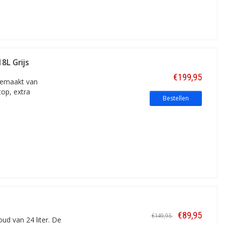
8L Grijs
€199,95
gemaakt van
op, extra
Bestellen
€89,95
€149,95
ud van 24 liter. De