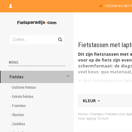
VERZENDING MET 
Fietstassen met lapt
Dit zijn fietstassen met
voor op de fiets zijn ev
MENU
schermformaat: de diagon
veel keus: qua materiaal,
Fietstas
In deze fietstassen met lapt
inches. Vind hier een laptopt
- Dubbele fietstas 
schermformaat:
- Enkele fietstas 
KLEUR
Fietstassen voor laptop 
- Frametas 
Fietstassen voor laptop 
Home
/
Fietstas
/
Fietstas voor lap
- Stuurtas 
Fietstassen voor laptop 
voor laptop 13 inch
- Zadeltas 
Fietstassen voor laptop 