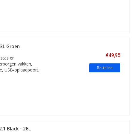
13L Groen
€49,95
tstas en
verborgen vakken,
Bestellen
ie, USB-oplaadpoort,
2.1 Black - 26L