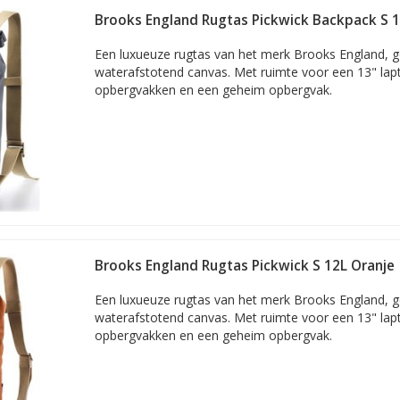
of notebook van 17 inch
Brooks England Rugtas Pickwick Backpack S 12
oals gezegd om het schermformaat: de diagonaal van het scherm, z
Een luxueuze rugtas van het merk Brooks England, 
waterafstotend canvas. Met ruimte voor een 13" lapt
com
opbergvakken en een geheim opbergvak.
 gevonden!
n
 voorraad
 via PostNL
tie
ervice
Brooks England Rugtas Pickwick S 12L Oranje
Een luxueuze rugtas van het merk Brooks England, 
waterafstotend canvas. Met ruimte voor een 13" lapt
opbergvakken en een geheim opbergvak.