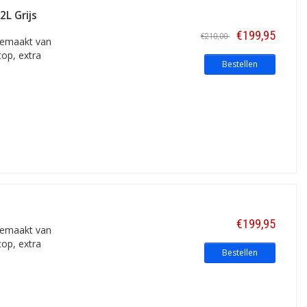
L Grijs
onder de behuizing.
€199,95
€210,00
gemaakt van
op, extra
Bestellen
€199,95
gemaakt van
op, extra
Bestellen