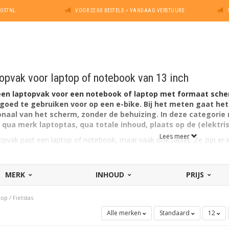
POSTNL
VOOR 22:00 BESTELD = VANDAAG VERSTUURD
opvak voor laptop of notebook van 13 inch
 een laptopvak voor een notebook of laptop met formaat sche
engoed te gebruiken voor op een e-bike. Bij het meten gaat h
aal van het scherm, zonder de behuizing. In deze categorie m
 qua merk laptoptas, qua totale inhoud, plaats op de (elektris
Lees meer
opvak past een laptop of notebook, maar vaak ook tablet. Ze zijn er i
as voor op de fiets of elektrische fiets geschikt voor een laptop van 1
MERK
INHOUD
PRIJS
of notebook van 13,3 inch
of notebook van 15 inch
top
/
Fietstas
of notebook van 15,4 inch
Alle merken
Standaard
12
of notebook van 15,6 inch