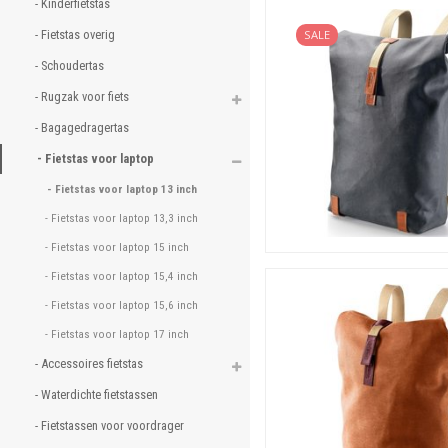
- Kinderfietstas 
Fietstassen voor laptop 
- Fietstas overig 
SALE
Voor het meten gaat het z
- Schoudertas 
Voordelen Fietsparadijs.
- Rugzak voor fiets 
Iets voor de fiets? Zo
- Bagagedragertas 
Standaard lage prijze
- Fietstas voor laptop 
Snelle verzending, uit
- Fietstas voor laptop 13 inch 
Ook afhalen mogelijk
- Fietstas voor laptop 13,3 inch 
Betrouwbare levering,
Beste productinforma
- Fietstas voor laptop 15 inch 
Uitstekende klantens
- Fietstas voor laptop 15,4 inch 
Hoge beoordelingen!
- Fietstas voor laptop 15,6 inch 
- Fietstas voor laptop 17 inch 
- Accessoires fietstas 
- Waterdichte fietstassen 
- Fietstassen voor voordrager 