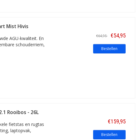
t Mist Hivis
€54,95
€64,95
uwde AGU-kwaliteit. En
eembare schouderriem,
Bestellen
2.1 Rooibos - 26L
€159,95
ele fietstas en rugtas
ting, laptopvak,
Bestellen