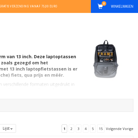
0
WINKELWAGEN
GRATIS VERZENDING VANAF 75,00 EURO
rm van 13 inch. Deze laptoptassen
et zoals gezegd om het
et 13 inch laptopfietstassen is er
che) fiets, qua prijs en méér.
n verschillende formaten uitgedrukt in
3 inch. Ze zijn er ook in ander
Lijst
1
2
3
4
5
15
Volgende Vorige