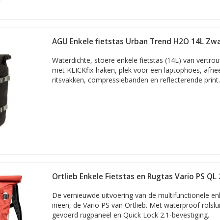
AGU Enkele fietstas Urban Trend H2O 14L Zwar
Waterdichte, stoere enkele fietstas (14L) van vertro
met KLICKfix-haken, plek voor een laptophoes, afn
ritsvakken, compressiebanden en reflecterende print.
Ortlieb Enkele Fietstas en Rugtas Vario PS QL 
De vernieuwde uitvoering van de multifunctionele enk
ineen, de Vario PS van Ortlieb. Met waterproof rolslui
gevoerd rugpaneel en Quick Lock 2.1-bevestiging.