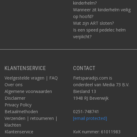
kinderhelm?
Wanneer zit kinderhelm veilig
op hoofd?
Wat zijn ART sloten?
Is een speed pedelec helm
verplicht?
KLANTENSERVICE
CONTACT
Veelgestelde vragen | FAQ
Fietsparadijs.com is
Over ons
onderdeel van Media 73 B.V.
Algemene voorwaarden
Biesland 13
Disclaimer
1948 RJ Beverwijk
Privacy Policy
Betaalmethoden
0251-748741
Verzenden | retourneren |
[email protected]
klachten
Klantenservice
KvK nummer: 61011983