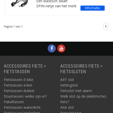
Een elastisch zwart
Naar Kinderfiets Accessoires
SPIN-netje van het merk
Informatie
Simson. Ideaal om van
alles mee vast te zetten
en te vervoeren op de
bagagedrager van uw
Pagina 1 van 1
1
fiets. De
montagehaakjes zijn
makkelijk in gebruik.
ACCESSOIRES FIETS >
ACCESSOIRES FIETS >
FIETSTASSEN
FIETSSLOTEN
Fietstassen E-bike
ART slot
Fietstassen enkel
Kettingslot
Fietstassen dubbel
Fietsslot met alarm
Stuurtassen: welke zijn er?
Welk slot op de (elektrische)
Pakaftassen
fiets?
Fietstassen waterdicht
AXA slot
Fietstassen kinderfiets
Fietsslot test