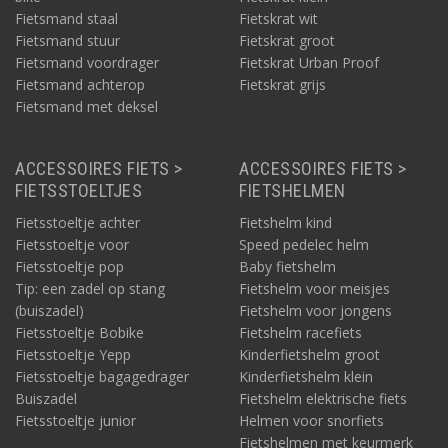
Fietsmand staal
Fietskrat wit
Fietsmand stuur
Fietskrat groot
Fietsmand voordrager
Fietskrat Urban Proof
Fietsmand achterop
Fietskrat grijs
Fietsmand met deksel
ACCESSOIRES FIETS >
ACCESSOIRES FIETS >
FIETSSTOELTJES
FIETSHELMEN
Fietsstoeltje achter
Fietshelm kind
Fietsstoeltje voor
Speed pedelec helm
Fietsstoeltje pop
Baby fietshelm
Tip: een zadel op stang
Fietshelm voor meisjes
(buiszadel)
Fietshelm voor jongens
Fietsstoeltje Bobike
Fietshelm racefiets
Fietsstoeltje Yepp
Kinderfietshelm groot
Fietsstoeltje bagagedrager
Kinderfietshelm klein
Buiszadel
Fietshelm elektrische fiets
Fietsstoeltje junior
Helmen voor snorfiets
Fietshelmen met keurmerk