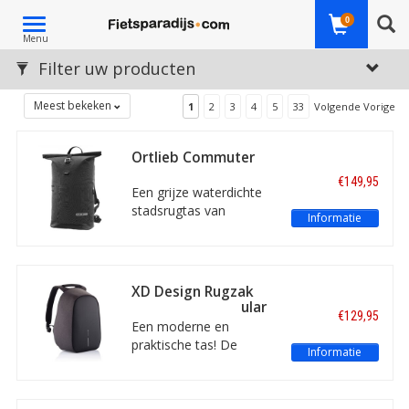
Toggle
0
Menu
navigation
Filter uw producten
Meest bekeken
1
2
3
4
5
33
Volgende Vorige
Ortlieb Commuter
Daypack Urban
€149,95
Pepper 21L
Een grijze waterdichte
stadsrugtas van
Informatie
kwaliteitsmerk Ortlieb.
Met rolsluiting, een
organiser met een
gevoerd vak voor een
XD Design Rugzak
laptop en een
Bobby Hero Regular
€129,95
afneembare borst- en
18L Zwart
Een moderne en
heupriem.
praktische tas! De
Informatie
Bobby Hero Regular van
XD Design is een anti-
diefstal rugzak met een