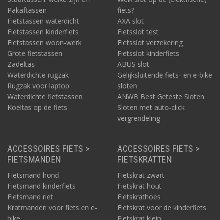
Pakaftassen
fiets?
Fietstassen waterdicht
AXA slot
Fietstassen kinderfiets
Fietsslot test
Fietstassen woon-werk
Fietsslot verzekering
Grote fietstassen
Fietsslot kinderfiets
Zadeltas
ABUS slot
Waterdichte rugzak
Gelijksluitende fiets- en e-bike
Rugzak voor laptop
sloten
Waterdichte fietstassen
ANWB Best Geteste Sloten
Koeltas op de fiets
Sloten met auto-click
vergrendeling
ACCESSOIRES FIETS >
ACCESSOIRES FIETS >
FIETSMANDEN
FIETSKRATTEN
Fietsmand hond
Fietskrat zwart
Fietsmand kinderfiets
Fietskrat hout
Fietsmand riet
Fietskrathoes
Kratmanden voor fiets en e-
Fietskrat voor de kinderfiets
bike
Fietskrat klein