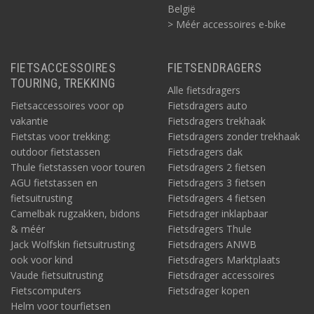
België
> Méér accessoires e-bike
FIETSACCESSOIRES
FIETSENDRAGERS
TOURING, TREKKING
Alle fietsdragers
Fietsaccessoires voor op
Fietsdragers auto
vakantie
Fietsdragers trekhaak
Fietstas voor trekking:
Fietsdragers zonder trekhaak
outdoor fietstassen
Fietsdragers dak
Thule fietstassen voor touren
Fietsdragers 2 fietsen
AGU fietstassen en
Fietsdragers 3 fietsen
fietsuitrusting
Fietsdragers 4 fietsen
Camelbak rugzakken, bidons
Fietsdrager inklapbaar
& méér
Fietsdragers Thule
Jack Wolfskin fietsuitrusting
Fietsdragers ANWB
ook voor kind
Fietsdragers Marktplaats
Vaude fietsuitrusting
Fietsdrager accessoires
Fietscomputers
Fietsdrager kopen
Helm voor tourfietsen