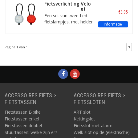
achterlicht is USB-
Fietsverlichting Velo
oplaadbaar en geeft een
Led Bike Light Set
€3,95
helder rood licht.
Een set van twee Led-
Verschillende
fietslampjes, met helder
Informatie
lichtstanden mogelijk.
wit en rood licht voor
voor en achter. De
lampjes zijn gemakkelijk
te bevestigen en hebben
Pagina 1 van 1
1
twee standen: constant
en knipperlicht.
ACCESSOIRES FIETS >
ACCESSOIRES FIETS >
FIETSTASSEN
FIETSSLOTEN
Fietstassen E-bike
ART slot
Fietstassen enkel
Kettingslot
Fietstassen dubbel
Fietsslot met alarm
Stuurtassen: welke zijn er?
Welk slot op de (elektrische)