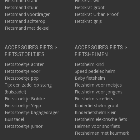
Fietsmand staal
Fietskrat wit
Fietsmand stuur
Fietskrat groot
Fietsmand voordrager
Fietskrat Urban Proof
Fietsmand achterop
Fietskrat grijs
Fietsmand met deksel
ACCESSOIRES FIETS >
ACCESSOIRES FIETS >
FIETSSTOELTJES
FIETSHELMEN
Fietsstoeltje achter
Fietshelm kind
Fietsstoeltje voor
Speed pedelec helm
Fietsstoeltje pop
Baby fietshelm
Tip: een zadel op stang
Fietshelm voor meisjes
(buiszadel)
Fietshelm voor jongens
Fietsstoeltje Bobike
Fietshelm racefiets
Fietsstoeltje Yepp
Kinderfietshelm groot
Fietsstoeltje bagagedrager
Kinderfietshelm klein
Buiszadel
Fietshelm elektrische fiets
Fietsstoeltje junior
Helmen voor snorfiets
Fietshelmen met keurmerk