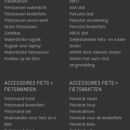
Pakaftassen
fiets?
Fietstassen waterdicht
AXA slot
Fietstassen kinderfiets
Fietsslot test
Fietstassen woon-werk
Fietsslot verzekering
Grote fietstassen
Fietsslot kinderfiets
Zadeltas
ABUS slot
Waterdichte rugzak
Gelijksluitende fiets- en e-bike
Rugzak voor laptop
sloten
Waterdichte fietstassen
ANWB Best Geteste Sloten
Koeltas op de fiets
Sloten met auto-click
vergrendeling
ACCESSOIRES FIETS >
ACCESSOIRES FIETS >
FIETSMANDEN
FIETSKRATTEN
Fietsmand hond
Fietskrat zwart
Fietsmand kinderfiets
Fietskrat hout
Fietsmand riet
Fietskrathoes
Kratmanden voor fiets en e-
Fietskrat voor de kinderfiets
bike
Fietskrat klein