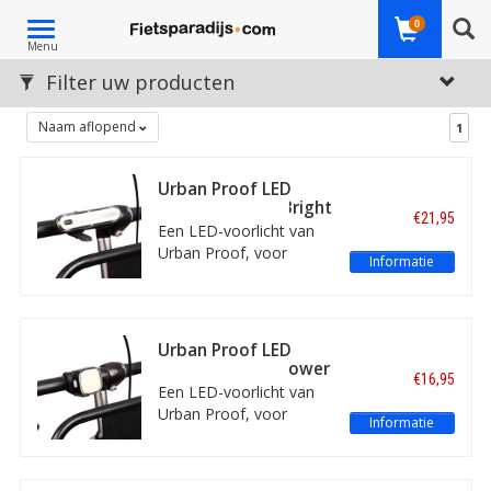
Toggle
0
Menu
navigation
Filter uw producten
Naam aflopend
1
Urban Proof LED
Voorlicht Ultra Bright
€21,95
Oplaadbaar
Een LED-voorlicht van
Urban Proof, voor
Informatie
voorop de fiets, te
bevestigen aan het
stuur. Het voorlicht is
USB-oplaadbaar en
Urban Proof LED
geeft een helder wit
Voorlicht High Power
€16,95
licht. Verschillende
Oplaadbaar
Een LED-voorlicht van
lichtstanden mogelijk.
Urban Proof, voor
Informatie
voorop de fiets, te
bevestigen aan het stuur
of een fietskrat. Het