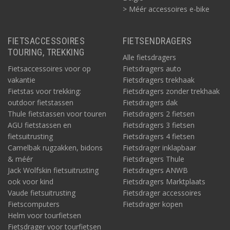
> Méér accessoires e-bike
FIETSACCESSOIRES
FIETSENDRAGERS
TOURING, TREKKING
Alle fietsdragers
Fietsaccessoires voor op
Fietsdragers auto
vakantie
Fietsdragers trekhaak
Fietstas voor trekking:
Fietsdragers zonder trekhaak
outdoor fietstassen
Fietsdragers dak
Thule fietstassen voor touren
Fietsdragers 2 fietsen
AGU fietstassen en
Fietsdragers 3 fietsen
fietsuitrusting
Fietsdragers 4 fietsen
Camelbak rugzakken, bidons
Fietsdrager inklapbaar
& méér
Fietsdragers Thule
Jack Wolfskin fietsuitrusting
Fietsdragers ANWB
ook voor kind
Fietsdragers Marktplaats
Vaude fietsuitrusting
Fietsdrager accessoires
Fietscomputers
Fietsdrager kopen
Helm voor tourfietsen
Fietsdrager voor tourfietsen