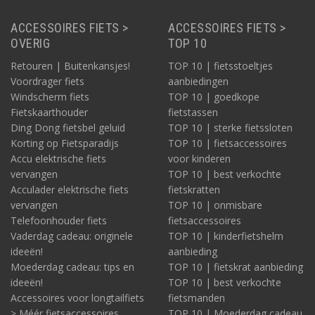
ACCESSOIRES FIETS >
ACCESSOIRES FIETS >
OVERIG
TOP 10
Retouren | Buitenkansjes!
TOP 10 | fietsstoeltjes
Voordrager fiets
aanbiedingen
Windscherm fiets
TOP 10 | goedkope
Fietskaarthouder
fietstassen
Ding Dong fietsbel geluid
TOP 10 | sterke fietssloten
Korting op Fietsparadijs
TOP 10 | fietsaccessoires
Accu elektrische fiets
voor kinderen
vervangen
TOP 10 | best verkochte
Acculader elektrische fiets
fietskratten
vervangen
TOP 10 | onmisbare
Telefoonhouder fiets
fietsaccessoires
Vaderdag cadeau: originele
TOP 10 | kinderfietshelm
ideeën!
aanbieding
Moederdag cadeau: tips en
TOP 10 | fietskrat aanbieding
ideeën!
TOP 10 | best verkochte
Accessoires voor longtailfiets
fietsmanden
> Méér fietsaccessoires
TOP 10 | Moederdag cadeau