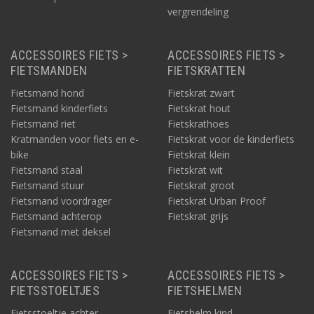
vergrendeling
ACCESSOIRES FIETS >
ACCESSOIRES FIETS >
FIETSMANDEN
FIETSKRATTEN
Fietsmand hond
Fietskrat zwart
Fietsmand kinderfiets
Fietskrat hout
Fietsmand riet
Fietskrathoes
Kratmanden voor fiets en e-
Fietskrat voor de kinderfiets
bike
Fietskrat klein
Fietsmand staal
Fietskrat wit
Fietsmand stuur
Fietskrat groot
Fietsmand voordrager
Fietskrat Urban Proof
Fietsmand achterop
Fietskrat grijs
Fietsmand met deksel
ACCESSOIRES FIETS >
ACCESSOIRES FIETS >
FIETSSTOELTJES
FIETSHELMEN
Fietsstoeltje achter
Fietshelm kind