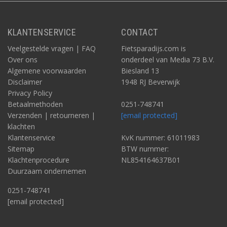
KLANTENSERVICE
CONTACT
Veelgestelde vragen | FAQ
Fietsparadijs.com is
Over ons
onderdeel van Media 73 B.V.
Algemene voorwaarden
Biesland 13
Disclaimer
1948 RJ Beverwijk
Privacy Policy
Betaalmethoden
0251-748741
Verzenden | retourneren |
[email protected]
klachten
Klantenservice
KvK nummer: 61011983
Sitemap
BTW nummer:
Klachtenprocedure
NL854164637B01
Duurzaam ondernemen
0251-748741
[email protected]