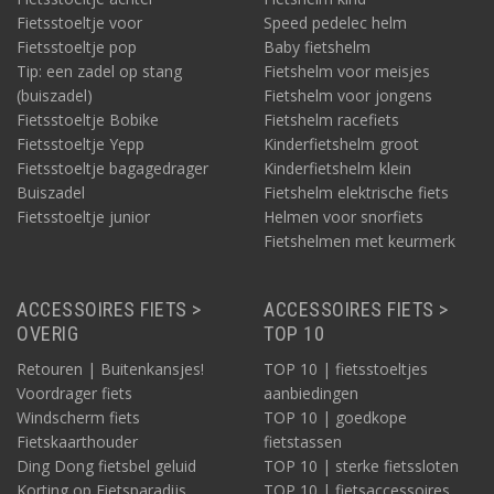
Fietsstoeltje voor
Speed pedelec helm
Fietsstoeltje pop
Baby fietshelm
Tip: een zadel op stang
Fietshelm voor meisjes
(buiszadel)
Fietshelm voor jongens
Fietsstoeltje Bobike
Fietshelm racefiets
Fietsstoeltje Yepp
Kinderfietshelm groot
Fietsstoeltje bagagedrager
Kinderfietshelm klein
Buiszadel
Fietshelm elektrische fiets
Fietsstoeltje junior
Helmen voor snorfiets
Fietshelmen met keurmerk
ACCESSOIRES FIETS >
ACCESSOIRES FIETS >
OVERIG
TOP 10
Retouren | Buitenkansjes!
TOP 10 | fietsstoeltjes
Voordrager fiets
aanbiedingen
Windscherm fiets
TOP 10 | goedkope
Fietskaarthouder
fietstassen
Ding Dong fietsbel geluid
TOP 10 | sterke fietssloten
Korting op Fietsparadijs
TOP 10 | fietsaccessoires