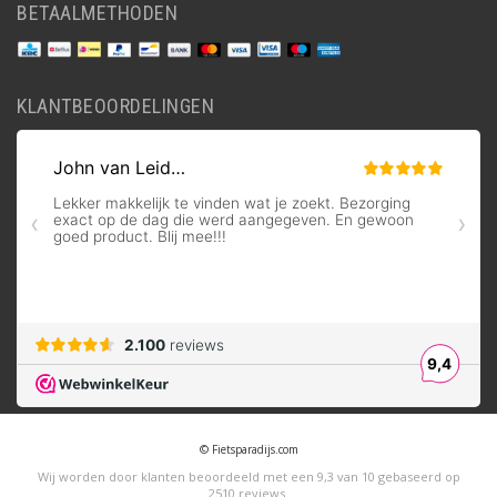
BETAALMETHODEN
KLANTBEOORDELINGEN
© Fietsparadijs.com
Wij worden door klanten beoordeeld met een
9,3
van
10
gebaseerd op
2510
reviews
.