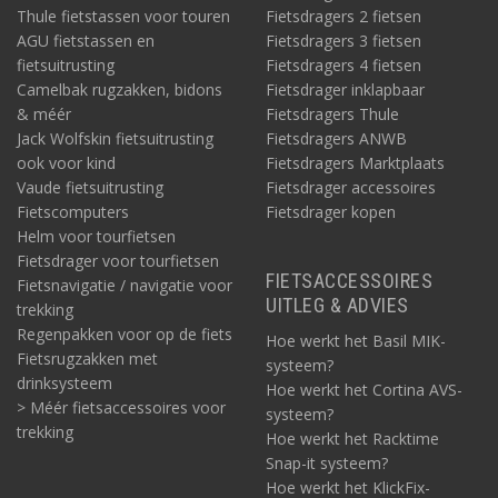
Thule fietstassen voor touren
Fietsdragers 2 fietsen
AGU fietstassen en
Fietsdragers 3 fietsen
fietsuitrusting
Fietsdragers 4 fietsen
Camelbak rugzakken, bidons
Fietsdrager inklapbaar
& méér
Fietsdragers Thule
Jack Wolfskin fietsuitrusting
Fietsdragers ANWB
ook voor kind
Fietsdragers Marktplaats
Vaude fietsuitrusting
Fietsdrager accessoires
Fietscomputers
Fietsdrager kopen
Helm voor tourfietsen
Fietsdrager voor tourfietsen
FIETSACCESSOIRES
Fietsnavigatie / navigatie voor
UITLEG & ADVIES
trekking
Regenpakken voor op de fiets
Hoe werkt het Basil MIK-
Fietsrugzakken met
systeem?
drinksysteem
Hoe werkt het Cortina AVS-
> Méér fietsaccessoires voor
systeem?
trekking
Hoe werkt het Racktime
Snap-it systeem?
Hoe werkt het KlickFix-