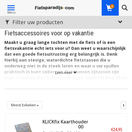
Toggle
0
Menu
navigation
Filter uw producten
Fietsaccessoires voor op vakantie
Maakt u graag lange tochten met de fiets of is een
fietsvakantie echt iets voor u? Dan weet u waarschijnlijk
dat een goede fietsuitrusting erg belangrijk is. Denk
hierbij aan stevige, waterdichte fietstassen die u
onderweg niet in de steek laten en waar u uw spullen
praktisch in kunt opbergen. Dat kunnen zijtassen zijn
Lees meer
waar u veel spullen in kunt opbergen, zoals kleding. Maar
ook een
stuurtas
met ruimte voor een fietskaart, zodat
u al fietsend de route kunt aflezen. Ook een
zadeltas
is
erg handig, bijvoorbeeld om klein gereedschap in op te
bergen.
Meest bekeken
1
Op Fietsparadijs hebben we een uitgebreid assortiment van
trekking fietstassen
en fietstassen geschikt voor
bikepacking
.
KLICKfix Kaarthouder
Van lichtgewicht zijtassen tot frametassen en stuurtassen, van
Sunny voor CC-100
gerenommeerde merken als Vaude, Ortlieb en AGU.
€24,95