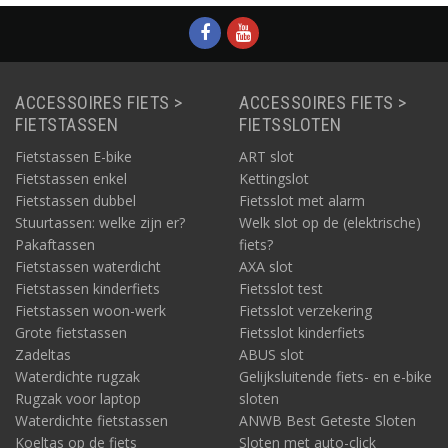
stuuradapter ideaal!
Kettingolie
EHBO-set
Snack-pack
Bidonhouder en
bidons
Een extra fietsslot, bijvoorbeeld een
compact vouwslot
of
ACCESSOIRES FIETS >
ACCESSOIRES FIETS >
een sterk kettingslot
FIETSTASSEN
FIETSSLOTEN
Verlichting
Fietstassen E-bike
ART slot
Tie-wraps en ducttape
Fietstassen enkel
Kettingslot
Ook heel handig om mee te nemen: een reservesleutel van uw
Fietstassen dubbel
Fietsslot met alarm
fietsslot(en).
Stuurtassen: welke zijn er?
Welk slot op de (elektrische)
Pakaftassen
fiets?
Gaat u met de auto op vakantie en neemt u de fiets(en) mee?
Fietstassen waterdicht
AXA slot
Kijk dan eens bij onze
fietsendragers
!
Fietstassen kinderfiets
Fietsslot test
Bij Fietsparadijs.com vindt u alles wat u nodig heeft voor een
Fietstassen woon-werk
Fietsslot verzekering
ontspannen fietstocht of fietsvakantie. Wij wensen u veel plezier
Grote fietstassen
Fietsslot kinderfiets
met het uitzoeken van de fietsaccessoires voor uw vakantie!
Zadeltas
ABUS slot
Waterdichte rugzak
Gelijksluitende fiets- en e-bike
Rugzak voor laptop
sloten
Waterdichte fietstassen
ANWB Best Geteste Sloten
Koeltas op de fiets
Sloten met auto-click