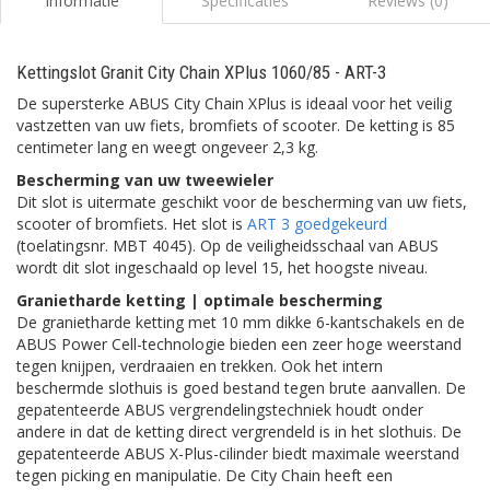
Informatie
Specificaties
Reviews (0)
Kettingslot Granit City Chain XPlus 1060/85 - ART-3
De supersterke ABUS City Chain XPlus is ideaal voor het veilig
vastzetten van uw fiets, bromfiets of scooter. De ketting is 85
centimeter lang en weegt ongeveer 2,3 kg.
Bescherming van uw tweewieler
Dit slot is uitermate geschikt voor de bescherming van uw fiets,
scooter of bromfiets. Het slot is
ART 3 goedgekeurd
(toelatingsnr. MBT 4045). Op de veiligheidsschaal van ABUS
wordt dit slot ingeschaald op level 15, het hoogste niveau.
Granietharde ketting | optimale bescherming
De granietharde ketting met 10 mm dikke 6-kantschakels en de
ABUS Power Cell-technologie bieden een zeer hoge weerstand
tegen knijpen, verdraaien en trekken. Ook het intern
beschermde slothuis is goed bestand tegen brute aanvallen. De
gepatenteerde ABUS vergrendelingstechniek houdt onder
andere in dat de ketting direct vergrendeld is in het slothuis. De
gepatenteerde ABUS X-Plus-cilinder biedt maximale weerstand
tegen picking en manipulatie. De City Chain heeft een