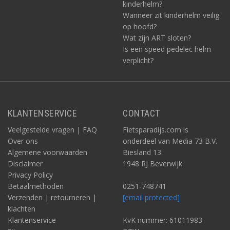
kinderhelm?
Wanneer zit kinderhelm veilig
op hoofd?
Wat zijn ART sloten?
Is een speed pedelec helm
verplicht?
KLANTENSERVICE
CONTACT
Veelgestelde vragen | FAQ
Fietsparadijs.com is
Over ons
onderdeel van Media 73 B.V.
Algemene voorwaarden
Biesland 13
Disclaimer
1948 RJ Beverwijk
Privacy Policy
Betaalmethoden
0251-748741
Verzenden | retourneren |
[email protected]
klachten
Klantenservice
KvK nummer: 61011983