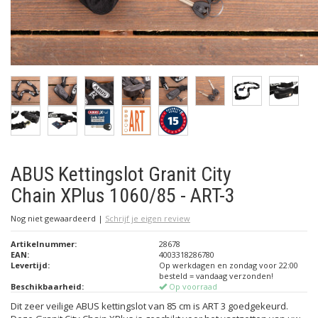
ABUS Kettingslot Granit City
Chain XPlus 1060/85 - ART-3
Nog niet gewaardeerd
|
Schrijf je eigen review
Artikelnummer:
28678
EAN:
4003318286780
Levertijd:
Op werkdagen en zondag voor 22:00
besteld = vandaag verzonden!
Beschikbaarheid:
Op voorraad
Dit zeer veilige ABUS kettingslot van 85 cm is ART 3 goedgekeurd.