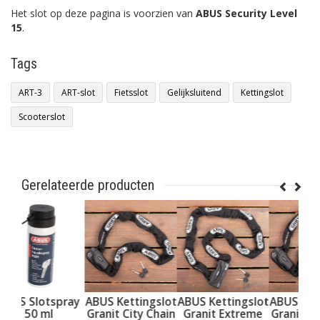
Het slot op deze pagina is voorzien van
ABUS Security Level
15
.
Tags
ART-3
ART-slot
Fietsslot
Gelijksluitend
Kettingslot
Scooterslot
Gerelateerde producten
ray
ABUS Kettingslot
ABUS Kettingslot
ABUS Kettingslot
Granit City Chain
Granit Extreme
Granit City Chain