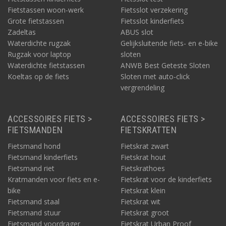
Fietstassen woon-werk
Fietsslot verzekering
Grote fietstassen
Fietsslot kinderfiets
Zadeltas
ABUS slot
Waterdichte rugzak
Gelijksluitende fiets- en e-bike
Rugzak voor laptop
sloten
Waterdichte fietstassen
ANWB Best Geteste Sloten
Koeltas op de fiets
Sloten met auto-click
vergrendeling
ACCESSOIRES FIETS >
ACCESSOIRES FIETS >
FIETSMANDEN
FIETSKRATTEN
Fietsmand hond
Fietskrat zwart
Fietsmand kinderfiets
Fietskrat hout
Fietsmand riet
Fietskrathoes
Kratmanden voor fiets en e-
Fietskrat voor de kinderfiets
bike
Fietskrat klein
Fietsmand staal
Fietskrat wit
Fietsmand stuur
Fietskrat groot
Fietsmand voordrager
Fietskrat Urban Proof