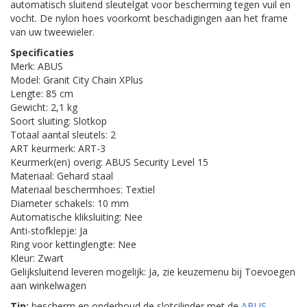
automatisch sluitend sleutelgat voor bescherming tegen vuil en
vocht. De nylon hoes voorkomt beschadigingen aan het frame
van uw tweewieler.
Specificaties
Merk: ABUS
Model: Granit City Chain XPlus
Lengte: 85 cm
Gewicht: 2,1 kg
Soort sluiting: Slotkop
Totaal aantal sleutels: 2
ART keurmerk: ART-3
Keurmerk(en) overig: ABUS Security Level 15
Materiaal: Gehard staal
Materiaal beschermhoes: Textiel
Diameter schakels: 10 mm
Automatische kliksluiting: Nee
Anti-stofklepje: Ja
Ring voor kettinglengte: Nee
Kleur: Zwart
Gelijksluitend leveren mogelijk: Ja, zie keuzemenu bij Toevoegen
aan winkelwagen
Tip:
bescherm en onderhoud de slotcilinder met de
ABUS