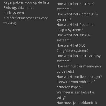
Regenpakken voor op de fiets
Hoe werkt het Basil MIK-
Fietsrugzakken met
systeem?
drinksysteem
Hoe werkt het Cortina AVS-
> Méér fietsaccessoires voor
systeem?
trekking
Hoe werkt het Racktime
Snap-it systeem?
Hoe werkt het KlickFix-
systeem?
Hoe werkt het XLC
CarryMore-systeem?
Hoe werkt het Basil BasEasy-
systeem?
Hoe een huisdier meenemen
op de fiets?
Hoe werkt een fietsendrager?
Fietszitje voor vóórop of
achterop kopen?
Wanneer is een fietszitje
veilig?
Hoe meet je hoofdomtrek