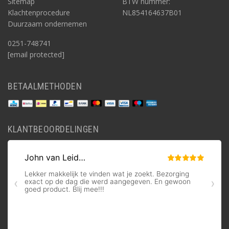
Sitemap
BTW nummer:
Klachtenprocedure
NL854164637B01
Duurzaam ondernemen
0251-748741
[email protected]
BETAALMETHODEN
KLANTBEOORDELINGEN