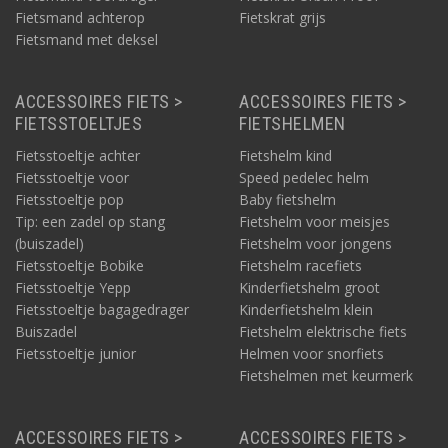
Fietsmand achterop
Fietskrat grijs
Fietsmand met deksel
ACCESSOIRES FIETS >
ACCESSOIRES FIETS >
FIETSSTOELTJES
FIETSHELMEN
Fietsstoeltje achter
Fietshelm kind
Fietsstoeltje voor
Speed pedelec helm
Fietsstoeltje pop
Baby fietshelm
Tip: een zadel op stang
Fietshelm voor meisjes
(buiszadel)
Fietshelm voor jongens
Fietsstoeltje Bobike
Fietshelm racefiets
Fietsstoeltje Yepp
Kinderfietshelm groot
Fietsstoeltje bagagedrager
Kinderfietshelm klein
Buiszadel
Fietshelm elektrische fiets
Fietsstoeltje junior
Helmen voor snorfiets
Fietshelmen met keurmerk
ACCESSOIRES FIETS >
ACCESSOIRES FIETS >