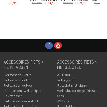
XPlus 1060/170
XPlus 59 12HKS
XPlus 1060/110
€164,95
€199,95
€124,95
€174,95
€289,95
€154,95
170 cm zwart
ART-4
Informatie
Informatie
Informatie
ACCESSOIRES FIETS >
ACCESSOIRES FIETS >
FIETSTASSEN
FIETSSLOTEN
Fietstassen E-bike
ART slot
Fietstassen enkel
Kettingslot
Fietstassen dubbel
Fietsslot met alarm
Stuurtassen: welke zijn er?
Welk slot op de (elektrische)
Pakaftassen
fiets?
Fietstassen waterdicht
AXA slot
Fietstassen kinderfiets
Fietsslot test