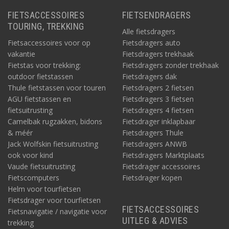
FIETSACCESSOIRES
FIETSENDRAGERS
TOURING, TREKKING
Alle fietsdragers
Fietsaccessoires voor op
Fietsdragers auto
vakantie
Fietsdragers trekhaak
Fietstas voor trekking:
Fietsdragers zonder trekhaak
outdoor fietstassen
Fietsdragers dak
Thule fietstassen voor touren
Fietsdragers 2 fietsen
AGU fietstassen en
Fietsdragers 3 fietsen
fietsuitrusting
Fietsdragers 4 fietsen
Camelbak rugzakken, bidons
Fietsdrager inklapbaar
& méér
Fietsdragers Thule
Jack Wolfskin fietsuitrusting
Fietsdragers ANWB
ook voor kind
Fietsdragers Marktplaats
Vaude fietsuitrusting
Fietsdrager accessoires
Fietscomputers
Fietsdrager kopen
Helm voor tourfietsen
Fietsdrager voor tourfietsen
FIETSACCESSOIRES
Fietsnavigatie / navigatie voor
UITLEG & ADVIES
trekking