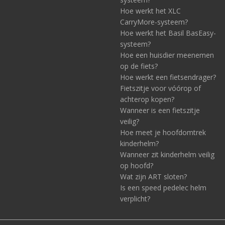
Hoe werkt het XLC
CarryMore-systeem?
Hoe werkt het Basil BasEasy-
systeem?
Hoe een huisdier meenemen
op de fiets?
Hoe werkt een fietsendrager?
Fietszitje voor vóórop of
achterop kopen?
Wanneer is een fietszitje
veilig?
Hoe meet je hoofdomtrek
kinderhelm?
Wanneer zit kinderhelm veilig
op hoofd?
Wat zijn ART sloten?
Is een speed pedelec helm
verplicht?