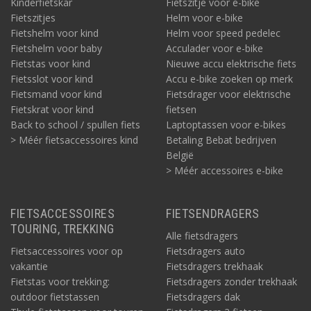
Kinderfietskar
Fietszitje voor e-bike
Fietszitjes
Helm voor e-bike
Fietshelm voor kind
Helm voor speed pedelec
Fietshelm voor baby
Acculader voor e-bike
Fietstas voor kind
Nieuwe accu elektrische fiets
Fietsslot voor kind
Accu e-bike zoeken op merk
Fietsmand voor kind
Fietsdrager voor elektrische
Fietskrat voor kind
fietsen
Back to school / spullen fiets
Laptoptassen voor e-bikes
> Méér fietsaccessoires kind
Betaling Bebat bedrijven
België
> Méér accessoires e-bike
FIETSACCESSOIRES
FIETSENDRAGERS
TOURING, TREKKING
Alle fietsdragers
Fietsaccessoires voor op
Fietsdragers auto
vakantie
Fietsdragers trekhaak
Fietstas voor trekking:
Fietsdragers zonder trekhaak
outdoor fietstassen
Fietsdragers dak