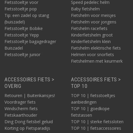
Fietsstoeltje voor
Speed pedelec helm
Fietsstoeltje pop
Baby fietshelm
Tip: een zadel op stang
Fietshelm voor meisjes
(buiszadel)
Fietshelm voor jongens
Fietsstoeltje Bobike
Fietshelm racefiets
Fietsstoeltje Yepp
Kinderfietshelm groot
Fietsstoeltje bagagedrager
Kinderfietshelm klein
Buiszadel
Fietshelm elektrische fiets
Fietsstoeltje junior
Helmen voor snorfiets
Fietshelmen met keurmerk
ACCESSOIRES FIETS >
ACCESSOIRES FIETS >
OVERIG
TOP 10
Retouren | Buitenkansjes!
TOP 10 | fietsstoeltjes
Voordrager fiets
aanbiedingen
Windscherm fiets
TOP 10 | goedkope
Fietskaarthouder
fietstassen
Ding Dong fietsbel geluid
TOP 10 | sterke fietssloten
Korting op Fietsparadijs
TOP 10 | fietsaccessoires