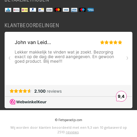
KLANTBEOORDELINGEN
© Fietsparadijs.com
Wij worden door klanten beoordeeld met een
9,3
van
10
gebaseerd op
2510
reviews
.