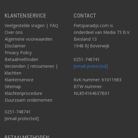
KLANTENSERVICE
CONTACT
Veelgestelde vragen | FAQ
Fietsparadijs.com is
Over ons
onderdeel van Media 73 B.V.
Algemene voorwaarden
Biesland 13
Disclaimer
1948 RJ Beverwijk
Privacy Policy
Betaalmethoden
0251-748741
Verzenden | retourneren |
[email protected]
klachten
Klantenservice
KvK nummer: 61011983
Sitemap
BTW nummer:
Klachtenprocedure
NL854164637B01
Duurzaam ondernemen
0251-748741
[email protected]
BETAALMETHODEN