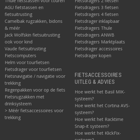
Thule fietstassen voor touren
Fietsdragers 2 fietsen
AGU fietstassen en
Fietsdragers 3 fietsen
fietsuitrusting
Fietsdragers 4 fietsen
Camelbak rugzakken, bidons
Fietsdrager inklapbaar
& méér
Fietsdragers Thule
Jack Wolfskin fietsuitrusting
Fietsdragers ANWB
ook voor kind
Fietsdragers Marktplaats
Vaude fietsuitrusting
Fietsdrager accessoires
Fietscomputers
Fietsdrager kopen
Helm voor tourfietsen
Fietsdrager voor tourfietsen
FIETSACCESSOIRES
Fietsnavigatie / navigatie voor
UITLEG & ADVIES
trekking
Regenpakken voor op de fiets
Hoe werkt het Basil MIK-
Fietsrugzakken met
systeem?
drinksysteem
Hoe werkt het Cortina AVS-
> Méér fietsaccessoires voor
systeem?
trekking
Hoe werkt het Racktime
Snap-it systeem?
Hoe werkt het KlickFix-
systeem?