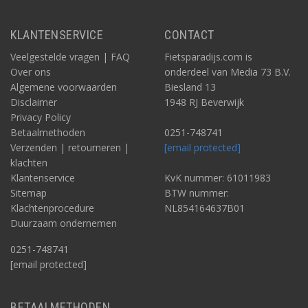
KLANTENSERVICE
CONTACT
Veelgestelde vragen | FAQ
Fietsparadijs.com is
Over ons
onderdeel van Media 73 B.V.
Algemene voorwaarden
Biesland 13
Disclaimer
1948 RJ Beverwijk
Privacy Policy
Betaalmethoden
0251-748741
Verzenden | retourneren |
[email protected]
klachten
Klantenservice
KvK nummer: 61011983
Sitemap
BTW nummer:
Klachtenprocedure
NL854164637B01
Duurzaam ondernemen
0251-748741
[email protected]
BETAALMETHODEN