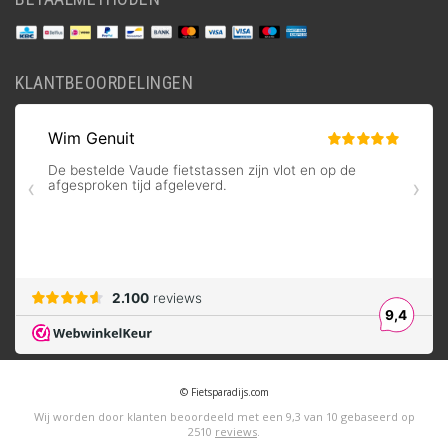
KLANTBEOORDELINGEN
© Fietsparadijs.com
Wij worden door klanten beoordeeld met een
9,3
van
10
gebaseerd op
2510
reviews
.