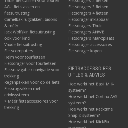
Thule fietstassen voor touren
Fietsdragers 2 fietsen
AGU fietstassen en
Fietsdragers 3 fietsen
fietsuitrusting
Fietsdragers 4 fietsen
Camelbak rugzakken, bidons
Fietsdrager inklapbaar
& méér
Fietsdragers Thule
Jack Wolfskin fietsuitrusting
Fietsdragers ANWB
ook voor kind
Fietsdragers Marktplaats
Vaude fietsuitrusting
Fietsdrager accessoires
Fietscomputers
Fietsdrager kopen
Helm voor tourfietsen
Fietsdrager voor tourfietsen
FIETSACCESSOIRES
Fietsnavigatie / navigatie voor
UITLEG & ADVIES
trekking
Regenpakken voor op de fiets
Hoe werkt het Basil MIK-
Fietsrugzakken met
systeem?
drinksysteem
Hoe werkt het Cortina AVS-
> Méér fietsaccessoires voor
systeem?
trekking
Hoe werkt het Racktime
Snap-it systeem?
Hoe werkt het KlickFix-
systeem?