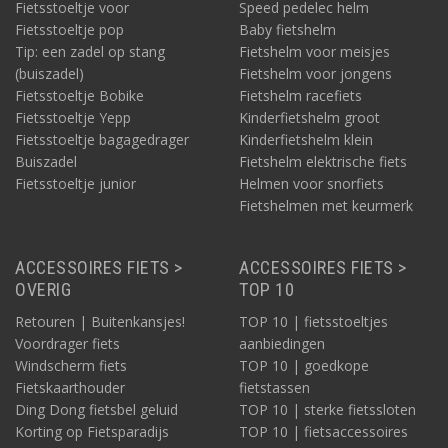
Fietsstoeltje voor
Speed pedelec helm
Fietsstoeltje pop
Baby fietshelm
Tip: een zadel op stang
Fietshelm voor meisjes
(buiszadel)
Fietshelm voor jongens
Fietsstoeltje Bobike
Fietshelm racefiets
Fietsstoeltje Yepp
Kinderfietshelm groot
Fietsstoeltje bagagedrager
Kinderfietshelm klein
Buiszadel
Fietshelm elektrische fiets
Fietsstoeltje junior
Helmen voor snorfiets
Fietshelmen met keurmerk
ACCESSOIRES FIETS >
ACCESSOIRES FIETS >
OVERIG
TOP 10
Retouren | Buitenkansjes!
TOP 10 | fietsstoeltjes
Voordrager fiets
aanbiedingen
Windscherm fiets
TOP 10 | goedkope
Fietskaarthouder
fietstassen
Ding Dong fietsbel geluid
TOP 10 | sterke fietssloten
Korting op Fietsparadijs
TOP 10 | fietsaccessoires