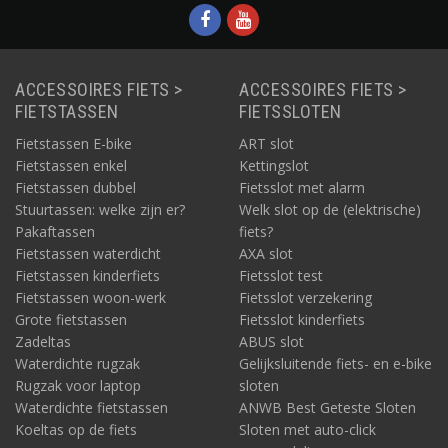
laadvermogen is 4A bij
36V.
ACCESSOIRES FIETS >
ACCESSOIRES FIETS >
FIETSTASSEN
FIETSSLOTEN
Fietstassen E-bike
ART slot
Fietstassen enkel
Kettingslot
Fietstassen dubbel
Fietsslot met alarm
Stuurtassen: welke zijn er?
Welk slot op de (elektrische)
Pakaftassen
fiets?
Fietstassen waterdicht
AXA slot
Fietstassen kinderfiets
Fietsslot test
Fietstassen woon-werk
Fietsslot verzekering
Grote fietstassen
Fietsslot kinderfiets
Zadeltas
ABUS slot
Waterdichte rugzak
Gelijksluitende fiets- en e-bike
Rugzak voor laptop
sloten
Waterdichte fietstassen
ANWB Best Geteste Sloten
Koeltas op de fiets
Sloten met auto-click