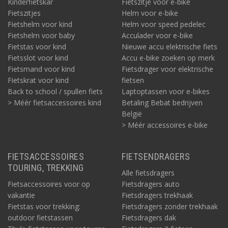
Kinderfietskar
Fietszitje voor e-bike
Fietszitjes
Helm voor e-bike
Fietshelm voor kind
Helm voor speed pedelec
Fietshelm voor baby
Acculader voor e-bike
Fietstas voor kind
Nieuwe accu elektrische fiets
Fietsslot voor kind
Accu e-bike zoeken op merk
Fietsmand voor kind
Fietsdrager voor elektrische
Fietskrat voor kind
fietsen
Back to school / spullen fiets
Laptoptassen voor e-bikes
> Méér fietsaccessoires kind
Betaling Bebat bedrijven
België
> Méér accessoires e-bike
FIETSACCESSOIRES
FIETSENDRAGERS
TOURING, TREKKING
Alle fietsdragers
Fietsaccessoires voor op
Fietsdragers auto
vakantie
Fietsdragers trekhaak
Fietstas voor trekking:
Fietsdragers zonder trekhaak
outdoor fietstassen
Fietsdragers dak