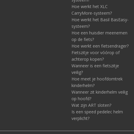
Hoe werkt het XLC
CarryMore-systeem?
Hoe werkt het Basil BasEasy-
systeem?
Hoe een huisdier meenemen
op de fiets?
Hoe werkt een fietsendrager?
Fietszitje voor vóórop of
achterop kopen?
Wanneer is een fietszitje
veilig?
Hoe meet je hoofdomtrek
kinderhelm?
Wanneer zit kinderhelm veilig
op hoofd?
Wat zijn ART sloten?
Is een speed pedelec helm
verplicht?