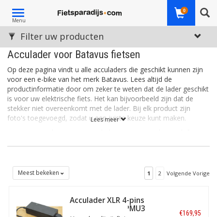
Toggle
0
Menu
navigation
Filter uw producten
Acculader voor Batavus fietsen
Op deze pagina vindt u alle acculaders die geschikt kunnen zijn
voor een e-bike van het merk Batavus. Lees altijd de
productinformatie door om zeker te weten dat de lader geschikt
is voor uw elektrische fiets. Het kan bijvoorbeeld zijn dat de
stekker niet overeenkomt met de lader. Bij elk product zijn
foto's toegevoegd, zodat u een juiste keuze kunt maken.
Lees meer
Bent u op zoek naar een acculader voor een ander merk fiets?
Hier
vindt u al onze
e-bike acculaders.
Twijfelt u? Neem dan
contact met ons op. Wij helpen u graag verder op weg!
Meest bekeken
1
2
Volgende Vorige
Acculader XLR 4-pins
Neutrik 36V 2A PMU3
€169,95
- o.a. Koga, Sparta,