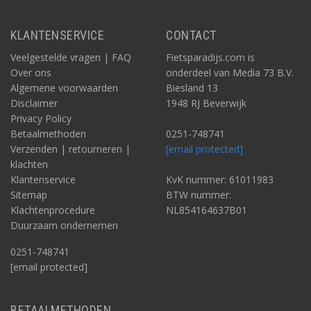
KLANTENSERVICE
CONTACT
Veelgestelde vragen | FAQ
Fietsparadijs.com is
Over ons
onderdeel van Media 73 B.V.
Algemene voorwaarden
Biesland 13
Disclaimer
1948 RJ Beverwijk
Privacy Policy
Betaalmethoden
0251-748741
Verzenden | retourneren |
[email protected]
klachten
Klantenservice
KvK nummer: 61011983
Sitemap
BTW nummer:
Klachtenprocedure
NL854164637B01
Duurzaam ondernemen
0251-748741
[email protected]
BETAALMETHODEN