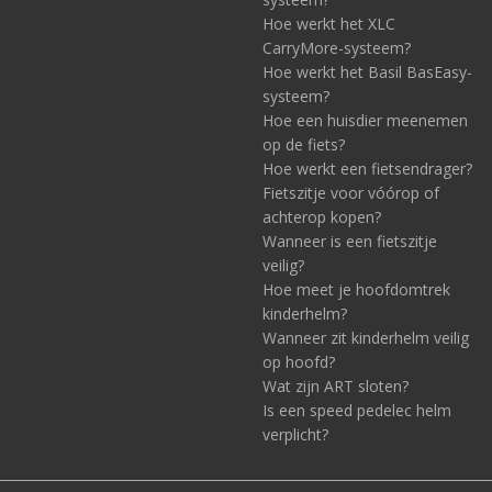
Hoe werkt het XLC
CarryMore-systeem?
Hoe werkt het Basil BasEasy-
systeem?
Hoe een huisdier meenemen
op de fiets?
Hoe werkt een fietsendrager?
Fietszitje voor vóórop of
achterop kopen?
Wanneer is een fietszitje
veilig?
Hoe meet je hoofdomtrek
kinderhelm?
Wanneer zit kinderhelm veilig
op hoofd?
Wat zijn ART sloten?
Is een speed pedelec helm
verplicht?