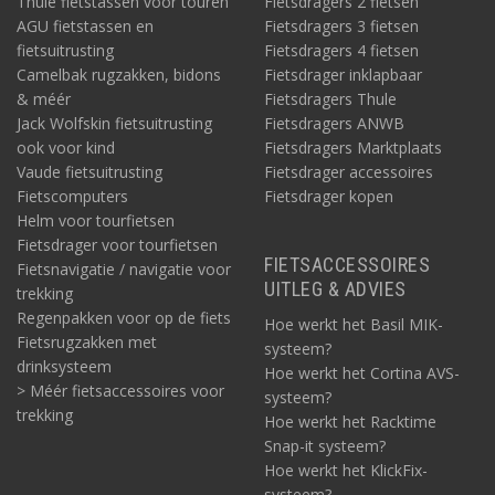
Thule fietstassen voor touren
Fietsdragers 2 fietsen
AGU fietstassen en
Fietsdragers 3 fietsen
fietsuitrusting
Fietsdragers 4 fietsen
Camelbak rugzakken, bidons
Fietsdrager inklapbaar
& méér
Fietsdragers Thule
Jack Wolfskin fietsuitrusting
Fietsdragers ANWB
ook voor kind
Fietsdragers Marktplaats
Vaude fietsuitrusting
Fietsdrager accessoires
Fietscomputers
Fietsdrager kopen
Helm voor tourfietsen
Fietsdrager voor tourfietsen
FIETSACCESSOIRES
Fietsnavigatie / navigatie voor
UITLEG & ADVIES
trekking
Regenpakken voor op de fiets
Hoe werkt het Basil MIK-
Fietsrugzakken met
systeem?
drinksysteem
Hoe werkt het Cortina AVS-
> Méér fietsaccessoires voor
systeem?
trekking
Hoe werkt het Racktime
Snap-it systeem?
Hoe werkt het KlickFix-
systeem?