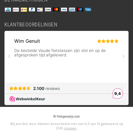
KLANTBEOORDELINGEN
© Fietsparadijs.com
Wij worden door klanten beoordeeld met een
9,3
van
10
gebaseerd op
2510
reviews
.