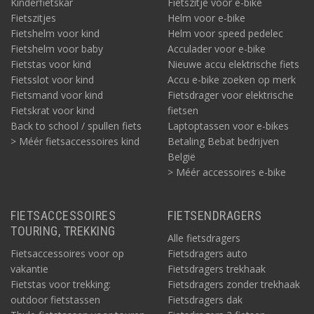
Kinderfietskar
Fietszitje voor e-bike
Fietszitjes
Helm voor e-bike
Fietshelm voor kind
Helm voor speed pedelec
Fietshelm voor baby
Acculader voor e-bike
Fietstas voor kind
Nieuwe accu elektrische fiets
Fietsslot voor kind
Accu e-bike zoeken op merk
Fietsmand voor kind
Fietsdrager voor elektrische
Fietskrat voor kind
fietsen
Back to school / spullen fiets
Laptoptassen voor e-bikes
> Méér fietsaccessoires kind
Betaling Bebat bedrijven
België
> Méér accessoires e-bike
FIETSACCESSOIRES
FIETSENDRAGERS
TOURING, TREKKING
Alle fietsdragers
Fietsaccessoires voor op
Fietsdragers auto
vakantie
Fietsdragers trekhaak
Fietstas voor trekking:
Fietsdragers zonder trekhaak
outdoor fietstassen
Fietsdragers dak