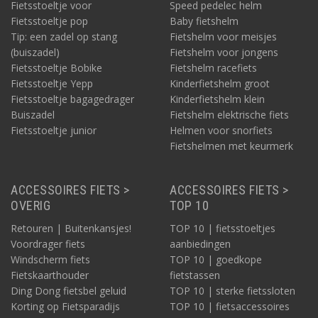
Fietsstoeltje voor
Speed pedelec helm
Fietsstoeltje pop
Baby fietshelm
Tip: een zadel op stang
Fietshelm voor meisjes
(buiszadel)
Fietshelm voor jongens
Fietsstoeltje Bobike
Fietshelm racefiets
Fietsstoeltje Yepp
Kinderfietshelm groot
Fietsstoeltje bagagedrager
Kinderfietshelm klein
Buiszadel
Fietshelm elektrische fiets
Fietsstoeltje junior
Helmen voor snorfiets
Fietshelmen met keurmerk
ACCESSOIRES FIETS >
ACCESSOIRES FIETS >
OVERIG
TOP 10
Retouren | Buitenkansjes!
TOP 10 | fietsstoeltjes
Voordrager fiets
aanbiedingen
Windscherm fiets
TOP 10 | goedkope
Fietskaarthouder
fietstassen
Ding Dong fietsbel geluid
TOP 10 | sterke fietssloten
Korting op Fietsparadijs
TOP 10 | fietsaccessoires