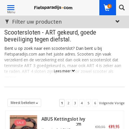
Toggle
0
Menu
navigation
Filter uw producten
Scootersloten - ART gekeurd, goede
beveiliging tegen diefstal.
Bent u op zoek naar een scooterslot? Dan bent u bij
Fietsparadijs.com aan het juiste adres. Scooters zijn vaak
verzekerd en de verzekering eist dan ook een scooterslot dat
tenminste ART 3 goedgekeurd is, maar ook ART 4 is zeker aan
te raden. ART 4 sloten zijn geschikt voor zowel scooter als
Lees meer
motor.
Op Fietsparadijs.com vindt u een groot assortiment aan
scootersloten. Zo bieden wij voornamelijk kettingsloten aan in
veel verschillende lengtes, maar ook beugelsloten worden veel
verkocht voor de beveiliging van scooters.
Meest bekeken
1
2
3
4
5
6
Volgende Vorige
ABUS Kettingslot Ivy
Naar Motor en Scooter
SALE
Chain 9210 110 cm
€89,95
€99,95