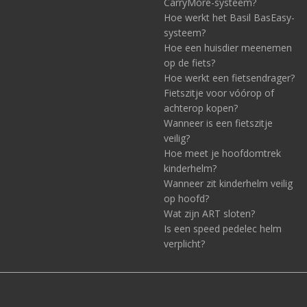
CarryMore-systeem?
Hoe werkt het Basil BasEasy-
systeem?
Hoe een huisdier meenemen
op de fiets?
Hoe werkt een fietsendrager?
Fietszitje voor vóórop of
achterop kopen?
Wanneer is een fietszitje
veilig?
Hoe meet je hoofdomtrek
kinderhelm?
Wanneer zit kinderhelm veilig
op hoofd?
Wat zijn ART sloten?
Is een speed pedelec helm
verplicht?