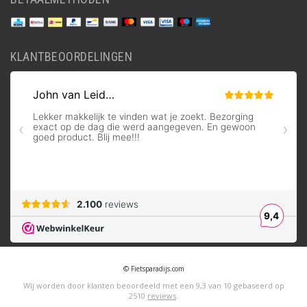
KLANTBEOORDELINGEN
© Fietsparadijs.com
Wij worden door klanten beoordeeld met een
9,3
van
10
gebaseerd op
2510
reviews
.