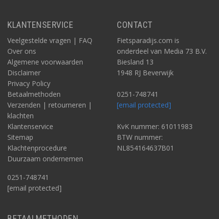
KLANTENSERVICE
CONTACT
Veelgestelde vragen | FAQ
Fietsparadijs.com is
Over ons
onderdeel van Media 73 B.V.
Algemene voorwaarden
Biesland 13
Disclaimer
1948 RJ Beverwijk
Privacy Policy
Betaalmethoden
0251-748741
Verzenden | retourneren |
[email protected]
klachten
Klantenservice
KvK nummer: 61011983
Sitemap
BTW nummer:
Klachtenprocedure
NL854164637B01
Duurzaam ondernemen
0251-748741
[email protected]
BETAALMETHODEN