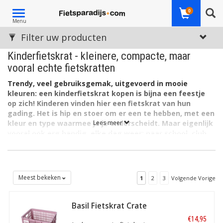
Toggle
0
Menu
navigation
Filter uw producten
Kinderfietskrat - kleinere, compacte, maar
vooral echte fietskratten
Trendy, veel gebruiksgemak, uitgevoerd in mooie
kleuren: een kinderfietskrat kopen is bijna een feestje
op zich! K
inderen vinden hier een fietskrat van hun
gading. Het is hip en stoer om er een te hebben, met een
kleur en type waarmee je je onderscheidt. Maar eigenlijk
Lees meer
vooral ook erg handig, elke dag weer: naar school, club
en vereniging.
Op deze pagina's staan
leuke kinderfietskratten
. Het zijn
kleinere fietskratten die gemakkelijk passen op de kinderfiets.
Doorgaans gaat het gewoon om 'echte' fietskratten, met alle
Meest bekeken
1
2
3
Volgende Vorige
'volwassen' eigenschappen van dien. Maar dan alleen nét een
maatje kleiner!
Basil Fietskrat Crate
S 17,5L Faded
€14,95
Blossom MIK/RT