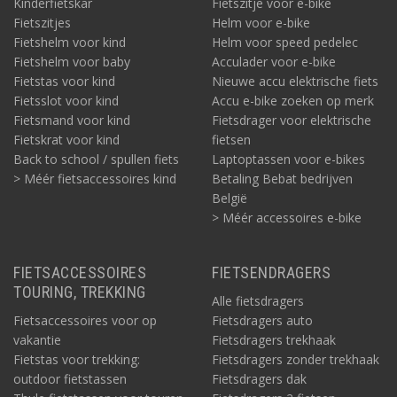
Kinderfietskar
Fietszitje voor e-bike
Fietszitjes
Helm voor e-bike
Fietshelm voor kind
Helm voor speed pedelec
Fietshelm voor baby
Acculader voor e-bike
Fietstas voor kind
Nieuwe accu elektrische fiets
Fietsslot voor kind
Accu e-bike zoeken op merk
Fietsmand voor kind
Fietsdrager voor elektrische
Fietskrat voor kind
fietsen
Back to school / spullen fiets
Laptoptassen voor e-bikes
> Méér fietsaccessoires kind
Betaling Bebat bedrijven
België
> Méér accessoires e-bike
FIETSACCESSOIRES
FIETSENDRAGERS
TOURING, TREKKING
Alle fietsdragers
Fietsaccessoires voor op
Fietsdragers auto
vakantie
Fietsdragers trekhaak
Fietstas voor trekking:
Fietsdragers zonder trekhaak
outdoor fietstassen
Fietsdragers dak