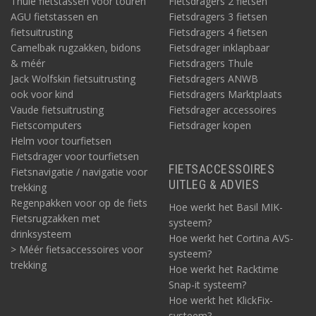
Thule fietstassen voor touren
Fietsdragers 2 fietsen
AGU fietstassen en
Fietsdragers 3 fietsen
fietsuitrusting
Fietsdragers 4 fietsen
Camelbak rugzakken, bidons
Fietsdrager inklapbaar
& méér
Fietsdragers Thule
Jack Wolfskin fietsuitrusting
Fietsdragers ANWB
ook voor kind
Fietsdragers Marktplaats
Vaude fietsuitrusting
Fietsdrager accessoires
Fietscomputers
Fietsdrager kopen
Helm voor tourfietsen
Fietsdrager voor tourfietsen
FIETSACCESSOIRES
Fietsnavigatie / navigatie voor
UITLEG & ADVIES
trekking
Regenpakken voor op de fiets
Hoe werkt het Basil MIK-
Fietsrugzakken met
systeem?
drinksysteem
Hoe werkt het Cortina AVS-
> Méér fietsaccessoires voor
systeem?
trekking
Hoe werkt het Racktime
Snap-it systeem?
Hoe werkt het KlickFix-
systeem?