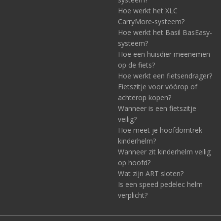
Hoe werkt het XLC
CarryMore-systeem?
Hoe werkt het Basil BasEasy-
systeem?
Hoe een huisdier meenemen
op de fiets?
Hoe werkt een fietsendrager?
Fietszitje voor vóórop of
achterop kopen?
Wanneer is een fietszitje
veilig?
Hoe meet je hoofdomtrek
kinderhelm?
Wanneer zit kinderhelm veilig
op hoofd?
Wat zijn ART sloten?
Is een speed pedelec helm
verplicht?