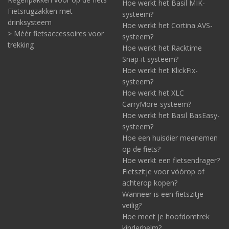
Hoe werkt het Basil MIK-
Fietsrugzakken met
systeem?
drinksysteem
Hoe werkt het Cortina AVS-
> Méér fietsaccessoires voor
systeem?
trekking
Hoe werkt het Racktime
Snap-it systeem?
Hoe werkt het KlickFix-
systeem?
Hoe werkt het XLC
CarryMore-systeem?
Hoe werkt het Basil BasEasy-
systeem?
Hoe een huisdier meenemen
op de fiets?
Hoe werkt een fietsendrager?
Fietszitje voor vóórop of
achterop kopen?
Wanneer is een fietszitje
veilig?
Hoe meet je hoofdomtrek
kinderhelm?