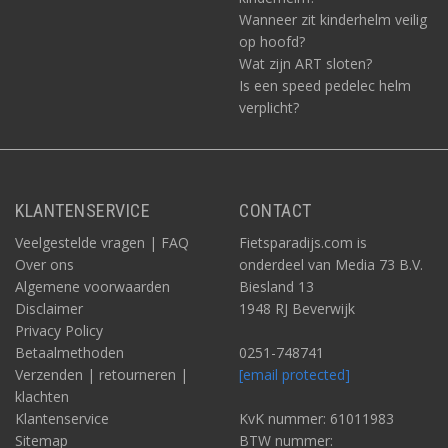
Wanneer zit kinderhelm veilig
op hoofd?
Wat zijn ART sloten?
Is een speed pedelec helm
verplicht?
KLANTENSERVICE
CONTACT
Veelgestelde vragen | FAQ
Fietsparadijs.com is
Over ons
onderdeel van Media 73 B.V.
Algemene voorwaarden
Biesland 13
Disclaimer
1948 RJ Beverwijk
Privacy Policy
Betaalmethoden
0251-748741
Verzenden | retourneren |
[email protected]
klachten
Klantenservice
KvK nummer: 61011983
Sitemap
BTW nummer: