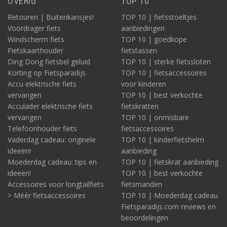
OVERIG
TOP 10
Retouren | Buitenkansjes!
TOP 10 | fietsstoeltjes
Voordrager fiets
aanbiedingen
Windscherm fiets
TOP 10 | goedkope
Fietskaarthouder
fietstassen
Ding Dong fietsbel geluid
TOP 10 | sterke fietssloten
Korting op Fietsparadijs
TOP 10 | fietsaccessoires
Accu elektrische fiets
voor kinderen
vervangen
TOP 10 | best verkochte
Acculader elektrische fiets
fietskratten
vervangen
TOP 10 | onmisbare
Telefoonhouder fiets
fietsaccessoires
Vaderdag cadeau: originele
TOP 10 | kinderfietshelm
ideeën!
aanbieding
Moederdag cadeau: tips en
TOP 10 | fietskrat aanbieding
ideeën!
TOP 10 | best verkochte
Accessoires voor longtailfiets
fietsmanden
> Méér fietsaccessoires
TOP 10 | Moederdag cadeau
Fietsparadijs.com reviews en
beoordelingen