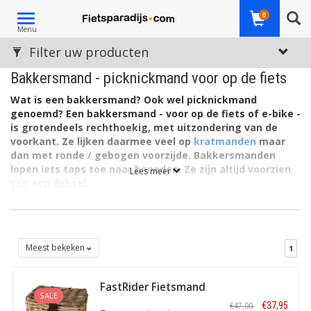
Toggle
0
Menu
navigation
Filter uw producten
Bakkersmand - picknickmand voor op de fiets
Wat is een bakkersmand? Ook wel picknickmand
genoemd?
Een bakkersmand - voor op de fiets of e-bike -
is grotendeels rechthoekig, met uitzondering van de
voorkant. Ze lijken daarmee veel op
kratmanden
maar
dan met ronde / gebogen voorzijde. Bakkersmanden
lopen iets taps toe naar beneden. Ze zijn altijd voorzien
Lees meer
van een deksel.
Bij een bakkersmand denk je gauw aan vroegere tijden. En ze
zijn erg praktisch. Bakkersmanden zijn ook veelal ruim. Zo is het
makkelijk er het een en ander in te leggen en mee te vervoeren,
vaak zonder echt te hoeven passen en meten. Niet gek, want
Meest bekeken
1
van oudsher moesten er zoveel mogelijk broden in mee, op weg
met de bakkersfiets naar hongerige klanten. Toch zijn er ook
FastRider Fietsmand
kleinere varianten; geheel passend in het moderne tijdsbeeld.
SALE
Sera met klep
Met een brede keus aan accessoires voor de fiets!
€37,95
€47,00
Naturel - Small