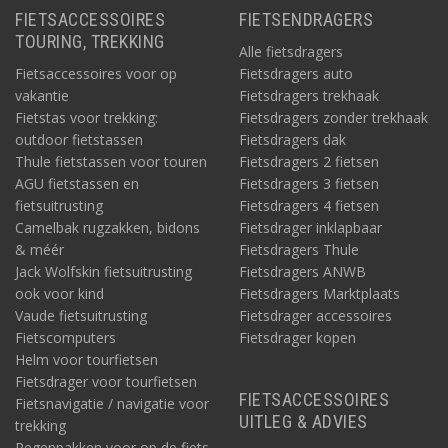
FIETSACCESSOIRES
FIETSENDRAGERS
TOURING, TREKKING
Alle fietsdragers
Fietsaccessoires voor op
Fietsdragers auto
vakantie
Fietsdragers trekhaak
Fietstas voor trekking:
Fietsdragers zonder trekhaak
outdoor fietstassen
Fietsdragers dak
Thule fietstassen voor touren
Fietsdragers 2 fietsen
AGU fietstassen en
Fietsdragers 3 fietsen
fietsuitrusting
Fietsdragers 4 fietsen
Camelbak rugzakken, bidons
Fietsdrager inklapbaar
& méér
Fietsdragers Thule
Jack Wolfskin fietsuitrusting
Fietsdragers ANWB
ook voor kind
Fietsdragers Marktplaats
Vaude fietsuitrusting
Fietsdrager accessoires
Fietscomputers
Fietsdrager kopen
Helm voor tourfietsen
Fietsdrager voor tourfietsen
FIETSACCESSOIRES
Fietsnavigatie / navigatie voor
UITLEG & ADVIES
trekking
Regenpakken voor op de fiets