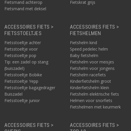
Fietsmand achterop
Fietskrat grijs
Fietsmand met deksel
ACCESSOIRES FIETS >
ACCESSOIRES FIETS >
FIETSSTOELTJES
FIETSHELMEN
Fietsstoeltje achter
Fietshelm kind
Fietsstoeltje voor
Speed pedelec helm
Fietsstoeltje pop
Baby fietshelm
Tip: een zadel op stang
Fietshelm voor meisjes
(buiszadel)
Fietshelm voor jongens
Fietsstoeltje Bobike
Fietshelm racefiets
Fietsstoeltje Yepp
Kinderfietshelm groot
Fietsstoeltje bagagedrager
Kinderfietshelm klein
Buiszadel
Fietshelm elektrische fiets
Fietsstoeltje junior
Helmen voor snorfiets
Fietshelmen met keurmerk
ACCESSOIRES FIETS >
ACCESSOIRES FIETS >