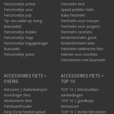
Fietsstoeltje achter
Fietshelm kind
Fietsstoeltje voor
Speed pedelec helm
Fietsstoeltje pop
Baby fietshelm
Tip: een zadel op stang
Fietshelm voor meisjes
(buiszadel)
Fietshelm voor jongens
Fietsstoeltje Bobike
Fietshelm racefiets
Fietsstoeltje Yepp
Kinderfietshelm groot
Fietsstoeltje bagagedrager
Kinderfietshelm klein
Buiszadel
Fietshelm elektrische fiets
Fietsstoeltje junior
Helmen voor snorfiets
Fietshelmen met keurmerk
ACCESSOIRES FIETS >
ACCESSOIRES FIETS >
OVERIG
TOP 10
Retouren | Buitenkansjes!
TOP 10 | fietsstoeltjes
Voordrager fiets
aanbiedingen
Windscherm fiets
TOP 10 | goedkope
Fietskaarthouder
fietstassen
Ding Dong fietsbel geluid
TOP 10 | sterke fietssloten