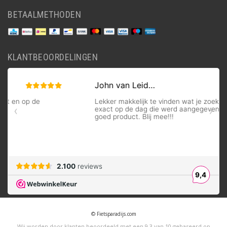
BETAALMETHODEN
KLANTBEOORDELINGEN
© Fietsparadijs.com
Wij worden door klanten beoordeeld met een
9,3
van
10
gebaseerd op