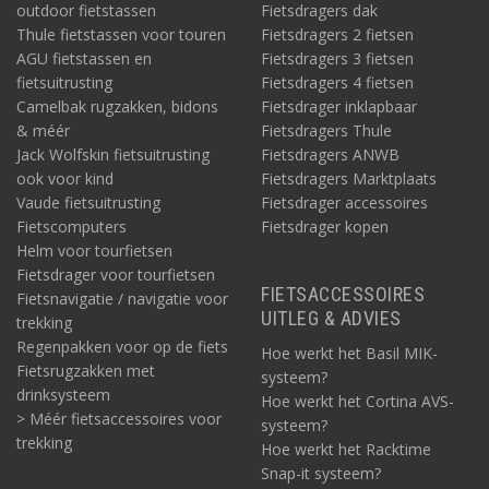
outdoor fietstassen
Fietsdragers dak
Thule fietstassen voor touren
Fietsdragers 2 fietsen
AGU fietstassen en
Fietsdragers 3 fietsen
fietsuitrusting
Fietsdragers 4 fietsen
Camelbak rugzakken, bidons
Fietsdrager inklapbaar
& méér
Fietsdragers Thule
Jack Wolfskin fietsuitrusting
Fietsdragers ANWB
ook voor kind
Fietsdragers Marktplaats
Vaude fietsuitrusting
Fietsdrager accessoires
Fietscomputers
Fietsdrager kopen
Helm voor tourfietsen
Fietsdrager voor tourfietsen
FIETSACCESSOIRES
Fietsnavigatie / navigatie voor
UITLEG & ADVIES
trekking
Regenpakken voor op de fiets
Hoe werkt het Basil MIK-
Fietsrugzakken met
systeem?
drinksysteem
Hoe werkt het Cortina AVS-
> Méér fietsaccessoires voor
systeem?
trekking
Hoe werkt het Racktime
Snap-it systeem?