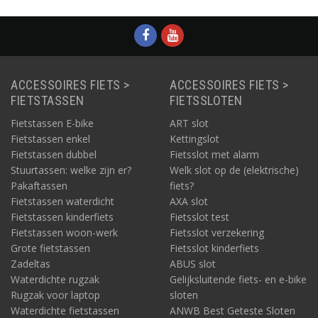
geschikt voor wielen van
16 tot 29 inch.
ACCESSOIRES FIETS >
ACCESSOIRES FIETS >
FIETSTASSEN
FIETSSLOTEN
Fietstassen E-bike
ART slot
Fietstassen enkel
Kettingslot
Fietstassen dubbel
Fietsslot met alarm
Stuurtassen: welke zijn er?
Welk slot op de (elektrische)
Pakaftassen
fiets?
Fietstassen waterdicht
AXA slot
Fietstassen kinderfiets
Fietsslot test
Fietstassen woon-werk
Fietsslot verzekering
Grote fietstassen
Fietsslot kinderfiets
Zadeltas
ABUS slot
Waterdichte rugzak
Gelijksluitende fiets- en e-bike
Rugzak voor laptop
sloten
Waterdichte fietstassen
ANWB Best Geteste Sloten