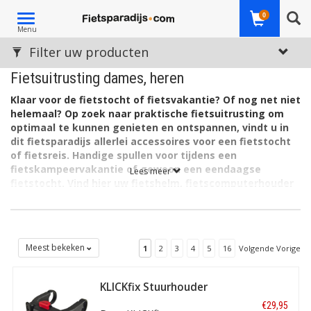
Toggle
0
Menu
navigation
Filter uw producten
Fietsuitrusting dames, heren
Klaar voor de fietstocht of fietsvakantie? Of nog net niet
helemaal? Op zoek naar praktische fietsuitrusting om
optimaal te kunnen genieten en ontspannen, vindt u in
dit fietsparadijs allerlei accessoires voor een fietstocht
of fietsreis. Handige spullen voor tijdens een
fietskampeervakantie of gewoon een eendaagse
Lees meer
fietstocht. Vind hier uw fietshelm, fietscomputerhouder
of smartphonehouder voor aan het stuur,
fietsverlichting, fietsgereedschap, reservefietsband en
fietssloten.
De selectie fietsaccessoires voor dames en heren op deze
Meest bekeken
1
2
3
4
5
16
Volgende Vorige
pagina's bestaat uit praktische fietsuitrusting speciaal voor
wanneer u langer onderweg bent. Of zoekt u een
trekking
KLICKfix Stuurhouder
fietstas
?
CC-100 E-bike
€29,95