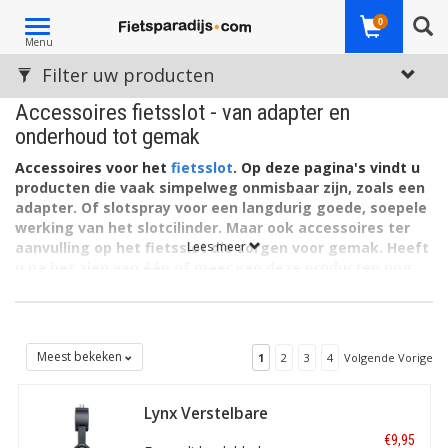
Toggle
0
Menu
navigation
Filter uw producten
Accessoires fietsslot - van adapter en
onderhoud tot gemak
Accessoires voor het
fietsslot
. Op deze pagina's vindt u
producten die vaak simpelweg onmisbaar zijn, zoals een
adapter. Of slotspray voor een langdurig goede, soepele
werking van het slotcilinder. Maar ook accessoires ter
aanvulling op het fietsslot die zorgen voor gemak. Heeft
Lees meer
u na het zien van één of meer van deze producten nog
behoefte aan meer informatie? Mail of bel ons. Wij
helpen u graag en snel verder op weg.
Van fietsslot spray en een zadeltas met ruimte voor de kleinere
fietssloten tot een zadelhouder voor een moderne lichtgewicht
Meest bekeken
1
2
3
4
Volgende Vorige
kettingslot. Vind hier alle accessoires die van aanvullende
waarde zijn voor een fietsslot of het gebruik ervan.
Lynx Verstelbare
dubbele
€9,95
fietsstandaard