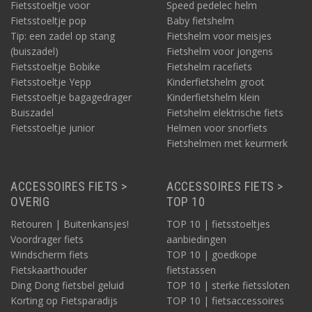
Fietsstoeltje voor
Speed pedelec helm
Fietsstoeltje pop
Baby fietshelm
Tip: een zadel op stang
Fietshelm voor meisjes
(buiszadel)
Fietshelm voor jongens
Fietsstoeltje Bobike
Fietshelm racefiets
Fietsstoeltje Yepp
Kinderfietshelm groot
Fietsstoeltje bagagedrager
Kinderfietshelm klein
Buiszadel
Fietshelm elektrische fiets
Fietsstoeltje junior
Helmen voor snorfiets
Fietshelmen met keurmerk
ACCESSOIRES FIETS >
ACCESSOIRES FIETS >
OVERIG
TOP 10
Retouren | Buitenkansjes!
TOP 10 | fietsstoeltjes
Voordrager fiets
aanbiedingen
Windscherm fiets
TOP 10 | goedkope
Fietskaarthouder
fietstassen
Ding Dong fietsbel geluid
TOP 10 | sterke fietssloten
Korting op Fietsparadijs
TOP 10 | fietsaccessoires