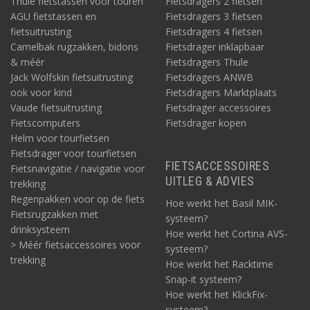
Thule fietstassen voor touren
Fietsdragers 2 fietsen
AGU fietstassen en
Fietsdragers 3 fietsen
fietsuitrusting
Fietsdragers 4 fietsen
Camelbak rugzakken, bidons
Fietsdrager inklapbaar
& méér
Fietsdragers Thule
Jack Wolfskin fietsuitrusting
Fietsdragers ANWB
ook voor kind
Fietsdragers Marktplaats
Vaude fietsuitrusting
Fietsdrager accessoires
Fietscomputers
Fietsdrager kopen
Helm voor tourfietsen
Fietsdrager voor tourfietsen
FIETSACCESSOIRES
Fietsnavigatie / navigatie voor
UITLEG & ADVIES
trekking
Regenpakken voor op de fiets
Hoe werkt het Basil MIK-
Fietsrugzakken met
systeem?
drinksysteem
Hoe werkt het Cortina AVS-
> Méér fietsaccessoires voor
systeem?
trekking
Hoe werkt het Racktime
Snap-it systeem?
Hoe werkt het KlickFix-
systeem?