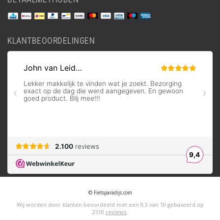
KLANTBEOORDELINGEN
© Fietsparadijs.com
Wij worden door klanten beoordeeld met een
9,3
van
10
gebaseerd op
2510
reviews
.