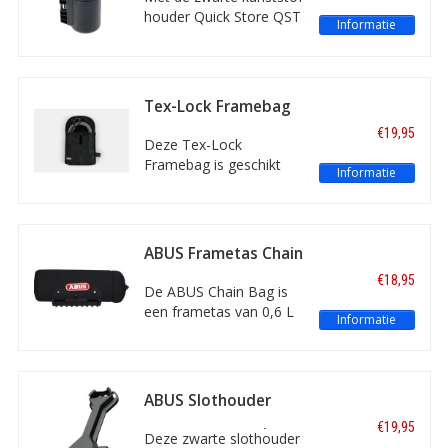
houder Quick Store QST
Betrouwbare levering, via PostNL
Informatie
van ABUS vervoert u uw
Beste productinformatie
kettingslot veilig en
Uitstekende klantenservice
rammelvrij. De houder
wordt bevestigd aan het
Hoge beoordelingen!
Tex-Lock Framebag
frame van de fiets.
€19,95
Deze Tex-Lock
Framebag is geschikt
Informatie
voor het opbergen van
de Tex-Lock fietssloten
Eyelet S, M en Mate.
Bevestiging aan de
ABUS Frametas Chain
bagagedrager.
Bag ST 2012
€18,95
De ABUS Chain Bag is
een frametas van 0,6 L
Informatie
voor het beschermd
opbergen van een
kettingslot. Bevestiging
met klittenband of op
ABUS Slothouder
een bidonhouder.
USH 2500 voor
€19,95
beugelslot Granit
Deze zwarte slothouder