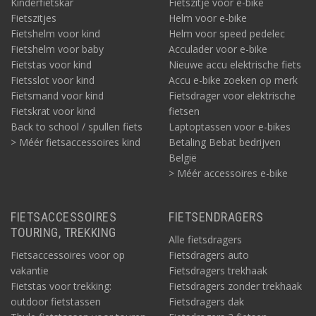
Kinderfietskar
Fietszitje voor e-bike
Fietszitjes
Helm voor e-bike
Fietshelm voor kind
Helm voor speed pedelec
Fietshelm voor baby
Acculader voor e-bike
Fietstas voor kind
Nieuwe accu elektrische fiets
Fietsslot voor kind
Accu e-bike zoeken op merk
Fietsmand voor kind
Fietsdrager voor elektrische
Fietskrat voor kind
fietsen
Back to school / spullen fiets
Laptoptassen voor e-bikes
> Méér fietsaccessoires kind
Betaling Bebat bedrijven
België
> Méér accessoires e-bike
FIETSACCESSOIRES
FIETSENDRAGERS
TOURING, TREKKING
Alle fietsdragers
Fietsaccessoires voor op
Fietsdragers auto
vakantie
Fietsdragers trekhaak
Fietstas voor trekking:
Fietsdragers zonder trekhaak
outdoor fietstassen
Fietsdragers dak