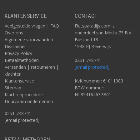
KLANTENSERVICE
CONTACT
Veelgestelde vragen | FAQ
Fietsparadijs.com is
Over ons
onderdeel van Media 73 B.V.
Algemene voorwaarden
Biesland 13
Disclaimer
1948 RJ Beverwijk
Privacy Policy
Betaalmethoden
0251-748741
Verzenden | retourneren |
[email protected]
klachten
Klantenservice
KvK nummer: 61011983
Sitemap
BTW nummer:
Klachtenprocedure
NL854164637B01
Duurzaam ondernemen
0251-748741
[email protected]
BETAALMETHODEN