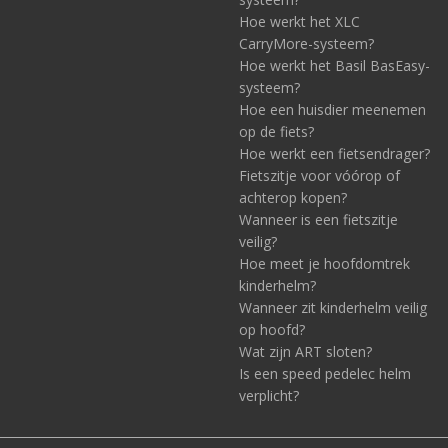
Hoe werkt het XLC
CarryMore-systeem?
Hoe werkt het Basil BasEasy-
systeem?
Hoe een huisdier meenemen
op de fiets?
Hoe werkt een fietsendrager?
Fietszitje voor vóórop of
achterop kopen?
Wanneer is een fietszitje
veilig?
Hoe meet je hoofdomtrek
kinderhelm?
Wanneer zit kinderhelm veilig
op hoofd?
Wat zijn ART sloten?
Is een speed pedelec helm
verplicht?