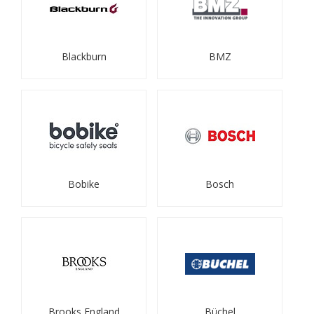
Blackburn
BMZ
Bobike
Bosch
Brooks England
Büchel