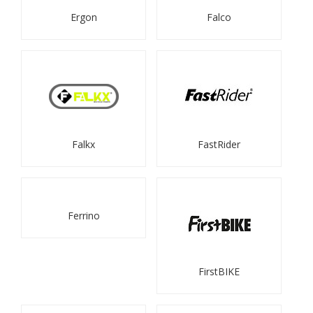
Ergon
Falco
Falkx
FastRider
Ferrino
FirstBIKE