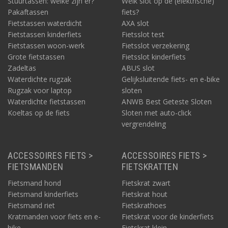
Stuurtassen: welke zijn er?
Welk slot op de (elektrische)
Pakaftassen
fiets?
Fietstassen waterdicht
AXA slot
Fietstassen kinderfiets
Fietsslot test
Fietstassen woon-werk
Fietsslot verzekering
Grote fietstassen
Fietsslot kinderfiets
Zadeltas
ABUS slot
Waterdichte rugzak
Gelijksluitende fiets- en e-bike
Rugzak voor laptop
sloten
Waterdichte fietstassen
ANWB Best Geteste Sloten
Koeltas op de fiets
Sloten met auto-click
vergrendeling
ACCESSOIRES FIETS >
ACCESSOIRES FIETS >
FIETSMANDEN
FIETSKRATTEN
Fietsmand hond
Fietskrat zwart
Fietsmand kinderfiets
Fietskrat hout
Fietsmand riet
Fietskrathoes
Kratmanden voor fiets en e-
Fietskrat voor de kinderfiets
bike
Fietskrat klein