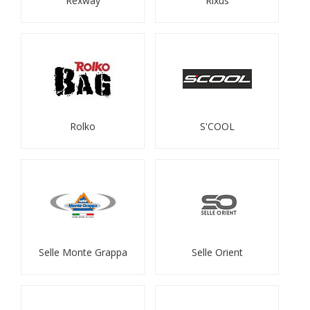
Rexway
Rixus
Rolko
S'COOL
Selle Monte Grappa
Selle Orient