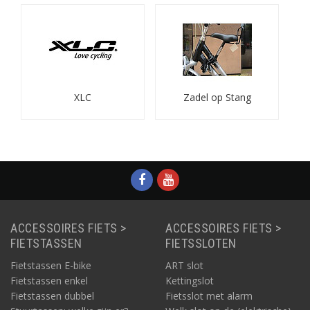
XLC
Zadel op Stang
ACCESSOIRES FIETS >
ACCESSOIRES FIETS >
FIETSTASSEN
FIETSSLOTEN
Fietstassen E-bike
ART slot
Fietstassen enkel
Kettingslot
Fietstassen dubbel
Fietsslot met alarm