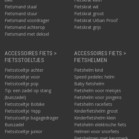
Fietsmand staal
Fietskrat wit
Fietsmand stuur
Fietskrat groot
Fietsmand voordrager
Fietskrat Urban Proof
Fietsmand achterop
Fietskrat grijs
Fietsmand met deksel
ACCESSOIRES FIETS >
ACCESSOIRES FIETS >
FIETSSTOELTJES
FIETSHELMEN
Fietsstoeltje achter
Fietshelm kind
Fietsstoeltje voor
Speed pedelec helm
Fietsstoeltje pop
Baby fietshelm
Tip: een zadel op stang
Fietshelm voor meisjes
(buiszadel)
Fietshelm voor jongens
Fietsstoeltje Bobike
Fietshelm racefiets
Fietsstoeltje Yepp
Kinderfietshelm groot
Fietsstoeltje bagagedrager
Kinderfietshelm klein
Buiszadel
Fietshelm elektrische fiets
Fietsstoeltje junior
Helmen voor snorfiets
Fietshelmen met keurmerk