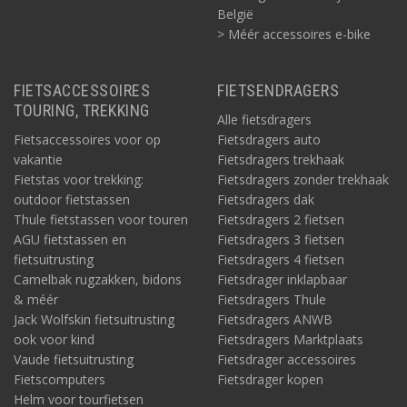
België
> Méér accessoires e-bike
FIETSACCESSOIRES
FIETSENDRAGERS
TOURING, TREKKING
Alle fietsdragers
Fietsaccessoires voor op
Fietsdragers auto
vakantie
Fietsdragers trekhaak
Fietstas voor trekking:
Fietsdragers zonder trekhaak
outdoor fietstassen
Fietsdragers dak
Thule fietstassen voor touren
Fietsdragers 2 fietsen
AGU fietstassen en
Fietsdragers 3 fietsen
fietsuitrusting
Fietsdragers 4 fietsen
Camelbak rugzakken, bidons
Fietsdrager inklapbaar
& méér
Fietsdragers Thule
Jack Wolfskin fietsuitrusting
Fietsdragers ANWB
ook voor kind
Fietsdragers Marktplaats
Vaude fietsuitrusting
Fietsdrager accessoires
Fietscomputers
Fietsdrager kopen
Helm voor tourfietsen