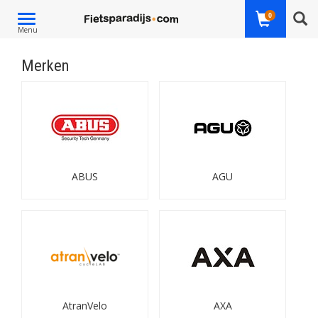
Toggle
0
Menu
navigation
Merken
ABUS
AGU
AtranVelo
AXA