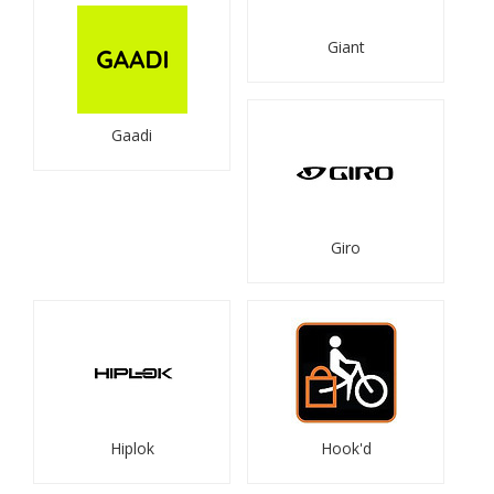
Giant
Gaadi
Giro
Hiplok
Hook'd