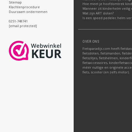
Sitemap
Hoe meet je hoofdomtrek kin
Klachtenprocedure
Wanneer zit kinderhelm veilig 
Duurzaam ondernemen
Wat zijn ART sloten?
Is een speed pedelec helm verp
0251-748741
[email protected]
OVER ONS
Fietsparadijs.com heeft fietstas
fietssloten, fietsmanden, fietskr
fietszitjes, fietshelmen, kinder
fietsaccessoires, kinderfietsac
méér nuttige en originele acce
fiets, scooter (en zelfs motor).