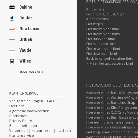
FIETS, FIETSACCESSOIRES KIND
Dakine
Kinderfiets
Loopfiets 1, 2, 3, 4, 5 jaar
Deuter
Kinderfietskar
Fietszitjes
New Looxs
Fietshelm voor kind
Fietshelm voor baby
Fietstas voor kind
Ortlieb
Fietsslot voor kind
Fietsmand voor kind
Vaude
Fietskrat voor kind
Back to school / spullen fiets
Willex
> Méér fietsaccessoires kind
Meer merken
FIETSACCESSOIRES UITLEG & A
Hoe werkt het Basil MIK-syste
KLANTENSERVICE
Hoe werkt het Cortina AVS-sys
Veelgestelde vragen | FAQ
Hoe werkt het Racktime Snap-i
Over ons
Hoe werkt het KlickFix-systeem
Algemene voorwaarden
Hoe werkt het XLC CarryMore-
Disclaimer
Hoe werkt het Basil BasEasy-sy
Privacy Policy
Hoe een huisdier meenemen op
Betaalmethoden
Hoe werkt een fietsendrager?
Verzenden | retourneren | klachten
Fietszitje voor vóórop of acht
Klantenservice
Wanneer is een fietszitje veilig?