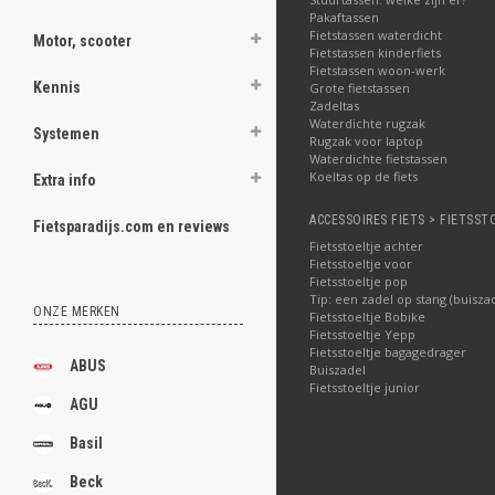
Pakaftassen
Fietstassen waterdicht
Motor, scooter
Fietstassen kinderfiets
Fietstassen woon-werk
Kennis
Grote fietstassen
Zadeltas
Waterdichte rugzak
Systemen
Rugzak voor laptop
Waterdichte fietstassen
Koeltas op de fiets
Extra info
ACCESSOIRES FIETS > FIETSST
Fietsparadijs.com en reviews
Fietsstoeltje achter
Fietsstoeltje voor
Fietsstoeltje pop
Tip: een zadel op stang (buisza
ONZE MERKEN
Fietsstoeltje Bobike
Fietsstoeltje Yepp
Fietsstoeltje bagagedrager
ABUS
Buiszadel
Fietsstoeltje junior
AGU
Basil
Beck