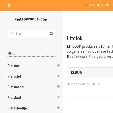
VERZENDING MET 
Litelok
LITELOK produceert lichte, 
volgens een innovatieve te
MENU
Boaflexicore Plus gebruiken;
Fietstas
KLEUR
Fietsslot
Home
/
Merken
/
Litelok
Fietsmand
Fietskrat
Fietsstoeltje