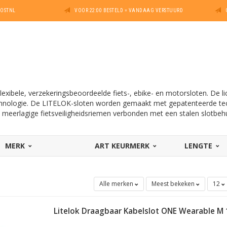
POSTNL
VOOR 22:00 BESTELD = VANDAAG VERSTUURD
flexibele, verzekeringsbeoordeelde fiets-, ebike- en motorsloten. De
chnologie. De LITELOK-sloten worden gemaakt met gepatenteerde te
 meerlagige fietsveiligheidsriemen verbonden met een stalen slotbehu
MERK
ART KEURMERK
LENGTE
Alle merken
Meest bekeken
12
Litelok Draagbaar Kabelslot ONE Wearable M 
ART-2