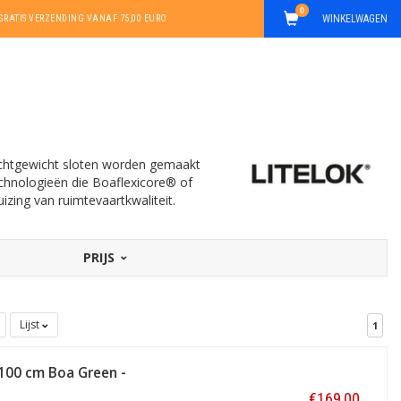
0
WINKELWAGEN
GRATIS VERZENDING VANAF 75,00 EURO
 lichtgewicht sloten worden gemaakt
chnologieën die Boaflexicore® of
izing van ruimtevaartkwaliteit.
PRIJS
Lijst
1
100 cm Boa Green -
€169,00