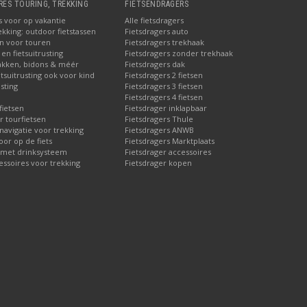
RES TOURING, TREKKING
FIETSENDRAGERS
s voor op vakantie
Alle fietsdragers
ekking: outdoor fietstassen
Fietsdragers auto
en voor touren
Fietsdragers trekhaak
en fietsuitrusting
Fietsdragers zonder trekhaak
akken, bidons & méér
Fietsdragers dak
etsuitrusting ook voor kind
Fietsdragers 2 fietsen
sting
Fietsdragers 3 fietsen
Fietsdragers 4 fietsen
fietsen
Fietsdrager inklapbaar
r tourfietsen
Fietsdragers Thule
 navigatie voor trekking
Fietsdragers ANWB
or op de fiets
Fietsdragers Marktplaats
 met drinksysteem
Fietsdrager accessoires
essoires voor trekking
Fietsdrager kopen