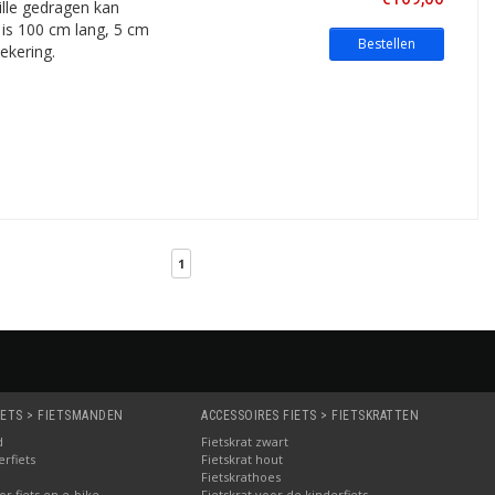
ille gedragen kan
t is 100 cm lang, 5 cm
Bestellen
ekering.
1
IETS > FIETSMANDEN
ACCESSOIRES FIETS > FIETSKRATTEN
d
Fietskrat zwart
rfiets
Fietskrat hout
Fietskrathoes
r fiets en e-bike
Fietskrat voor de kinderfiets