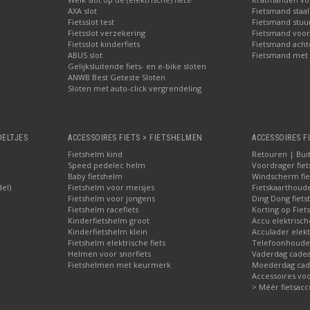
AXA slot
Fietsmand staal
Fietsslot test
Fietsmand stuu
Fietsslot verzekering
Fietsmand voor
Fietsslot kinderfiets
Fietsmand acht
ABUS slot
Fietsmand met 
Gelijksluitende fiets- en e-bike sloten
ANWB Best Geteste Sloten
Sloten met auto-click vergrendeling
OELTJES
ACCESSOIRES FIETS > FIETSHELMEN
ACCESSOIRES F
Fietshelm kind
Retouren | Bui
Speed pedelec helm
Voordrager fiet
Baby fietshelm
Windscherm fie
del)
Fietshelm voor meisjes
Fietskaarthoud
Fietshelm voor jongens
Ding Dong fiets
Fietshelm racefiets
Korting op Fiets
Kinderfietshelm groot
Accu elektrisch
Kinderfietshelm klein
Acculader elekt
Fietshelm elektrische fiets
Telefoonhouder
Helmen voor snorfiets
Vaderdag cadea
Fietshelmen met keurmerk
Moederdag cade
Accessoires voor
> Méér fietsacc