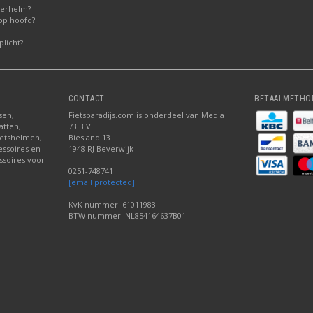
derhelm?
op hoofd?
licht?
CONTACT
BETAALMETHO
sen,
Fietsparadijs.com is onderdeel van Media
atten,
73 B.V.
fietshelmen,
Biesland 13
cessoires en
1948 RJ Beverwijk
ssoires voor
0251-748741
[email protected]
KvK nummer: 61011983
BTW nummer: NL854164637B01