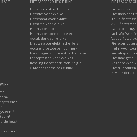
, BABY
FIETSACCESSOIRES E-BIKE
FIETSACCESSOI
Fietstas elektrische fiets
Fietsaccessoire
Fietsslot voor e-bike
Fietstas voor tr
Fietsmand voor e-bike
Thule fietstass
Fietszitje voor e-bike
AGU fietstassen 
Helm voor e-bike
Camelbak rugz
Helm voor speed pedelec
Jack Wolfskin fi
Acculader voor e-bike
Vaude fietsuitru
Nieuwe accu elektrische fiets
Fietscomputers
Accu e-bike zoeken op merk
Helm voor tour
Fietsdrager voor elektrische fietsen
Fietsdrager voo
Laptoptassen voor e-bikes
Fietsnavigatie /
Betaling Bebat bedrijven België
Regenpakken vo
> Méér accessoires e-bike
Fietsrugzakken
> Méér fietsacc
DVIES
em?
teem?
t systeem?
?
systeem?
steem?
 de fiets?
erop kopen?