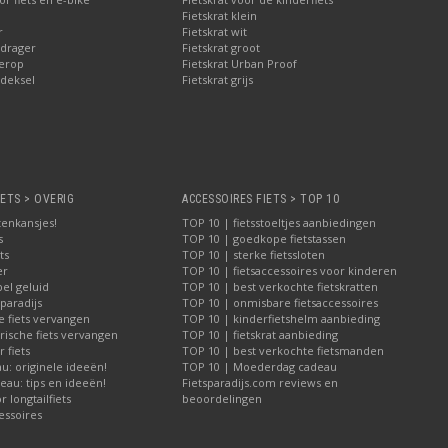
Fietskrat klein
r
Fietskrat wit
drager
Fietskrat groot
erop
Fietskrat Urban Proof
deksel
Fietskrat grijs
IETS > OVERIG
ACCESSOIRES FIETS > TOP 10
tenkansjes!
TOP 10 | fietsstoeltjes aanbiedingen
s
TOP 10 | goedkope fietstassen
ts
TOP 10 | sterke fietssloten
er
TOP 10 | fietsaccessoires voor kinderen
bel geluid
TOP 10 | best verkochte fietskratten
paradijs
TOP 10 | onmisbare fietsaccessoires
e fiets vervangen
TOP 10 | kinderfietshelm aanbieding
rische fiets vervangen
TOP 10 | fietskrat aanbieding
 fiets
TOP 10 | best verkochte fietsmanden
u: originele ideeën!
TOP 10 | Moederdag cadeau
au: tips en ideeën!
Fietsparadijs.com reviews en
 longtailfiets
beoordelingen
essoires