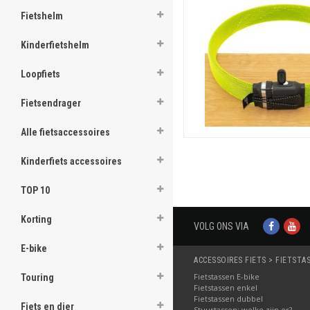
Fietshelm
Kinderfietshelm
Loopfiets
Fietsendrager
Alle fietsaccessoires
Kinderfiets accessoires
TOP 10
Korting
VOLG ONS VIA
E-bike
ACCESSOIRES FIETS > FIETSTA
Fietstassen E-bike
Touring
Fietstassen enkel
Fietstassen dubbel
Fiets en dier
Stuurtassen: welke zijn er?