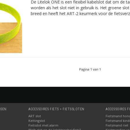
De Litelok ONE is een flexibel kabelslot dat om de ta
worden als het slot niet in gebruik is. Het groene slo
breed en heeft het ART-2 keurmerk voor de fietsverz
Pagina 1 van 1
SSEN
ACCESSOIRES FIETS > FIETSSLOTEN
ACCESSOIRES F
ART slot
Fietsmand hon
Kettingslot
Fietsmand kinde
Fietsslot met alarm
Fietsmand riet
Welk slot op de (elektrische) fiets?
Kratmanden voo