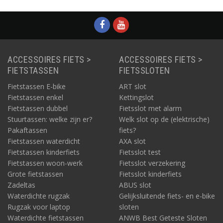
Exclusive fietszitjes van
Bobike.
ACCESSOIRES FIETS >
ACCESSOIRES FIETS >
FIETSTASSEN
FIETSSLOTEN
Fietstassen E-bike
ART slot
Fietstassen enkel
Kettingslot
Fietstassen dubbel
Fietsslot met alarm
Stuurtassen: welke zijn er?
Welk slot op de (elektrische)
Pakaftassen
fiets?
Fietstassen waterdicht
AXA slot
Fietstassen kinderfiets
Fietsslot test
Fietstassen woon-werk
Fietsslot verzekering
Grote fietstassen
Fietsslot kinderfiets
Zadeltas
ABUS slot
Waterdichte rugzak
Gelijksluitende fiets- en e-bike
Rugzak voor laptop
sloten
Waterdichte fietstassen
ANWB Best Geteste Sloten