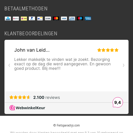
BETAALMETHODEN
KLANTBEOORDELINGEN
© Fietsparadijs.com
Wij worden door klanten beoordeeld met een
9,3
van
10
gebaseerd op