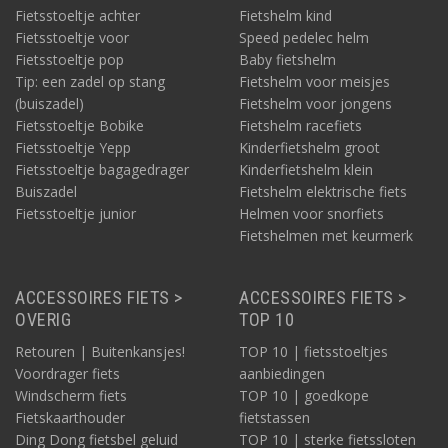
Fietsstoeltje achter
Fietshelm kind
Fietsstoeltje voor
Speed pedelec helm
Fietsstoeltje pop
Baby fietshelm
Tip: een zadel op stang
Fietshelm voor meisjes
(buiszadel)
Fietshelm voor jongens
Fietsstoeltje Bobike
Fietshelm racefiets
Fietsstoeltje Yepp
Kinderfietshelm groot
Fietsstoeltje bagagedrager
Kinderfietshelm klein
Buiszadel
Fietshelm elektrische fiets
Fietsstoeltje junior
Helmen voor snorfiets
Fietshelmen met keurmerk
ACCESSOIRES FIETS >
ACCESSOIRES FIETS >
OVERIG
TOP 10
Retouren | Buitenkansjes!
TOP 10 | fietsstoeltjes
Voordrager fiets
aanbiedingen
Windscherm fiets
TOP 10 | goedkope
Fietskaarthouder
fietstassen
Ding Dong fietsbel geluid
TOP 10 | sterke fietssloten