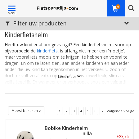
Toggle
0
Menu
navigation
Filter uw producten
Kinderfietshelm
Heeft uw kind er al om gevraagd? Een kinderfietshelm, voor op
bijvoorbeeld de
kinderfiets
, is al lang niet meer een ‘moetje’,
maar vooral iets moois om te krijgen, te hebben en vooral te
dragen. En om te laten zien, aan andere kinderen en aan ieder
ander die uw kind kan tegenkomen in het verkeer. U zoon of
dochter valt zo al extra op en dat is dus zowel leuk, slim als
Lees meer
veilig tegelijk. En wanneer er onverhoopt alsnog een valpartij
ontstaat, dan is de extra bescherming van een kinderfietshelm –
eentje die precies past én uiterst betrouwbaar is van kwaliteit –
een geruststellend idee. Vrolijke, verstelbare en veilige
kinderfietshelmen: keuze bij ons te over!
Meest bekeken
1
2
3
4
5
6
7
Volgende Vorige
Naar Kinderfiets Accessoires
Bobike Kinderhelm
GO maat XXS Vanilla
€23,95
Cup Cake