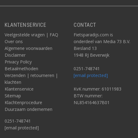
KLANTENSERVICE
CONTACT
Veelgestelde vragen | FAQ
Fietsparadijs.com is
Over ons
onderdeel van Media 73 B.V.
Algemene voorwaarden
Biesland 13
Disclaimer
1948 RJ Beverwijk
Privacy Policy
Betaalmethoden
0251-748741
Verzenden | retourneren |
[email protected]
klachten
Klantenservice
KvK nummer: 61011983
Sitemap
BTW nummer:
Klachtenprocedure
NL854164637B01
Duurzaam ondernemen
0251-748741
[email protected]