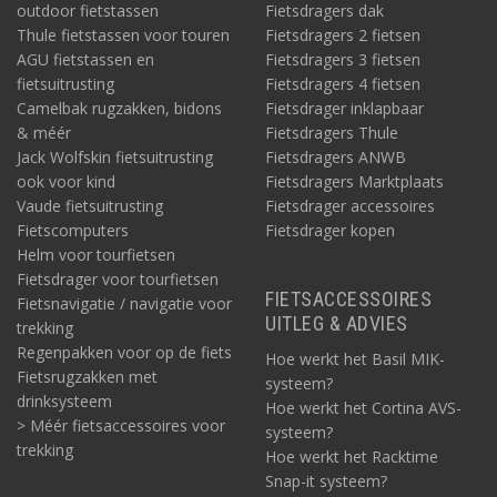
outdoor fietstassen
Fietsdragers dak
Thule fietstassen voor touren
Fietsdragers 2 fietsen
AGU fietstassen en
Fietsdragers 3 fietsen
fietsuitrusting
Fietsdragers 4 fietsen
Camelbak rugzakken, bidons
Fietsdrager inklapbaar
& méér
Fietsdragers Thule
Jack Wolfskin fietsuitrusting
Fietsdragers ANWB
ook voor kind
Fietsdragers Marktplaats
Vaude fietsuitrusting
Fietsdrager accessoires
Fietscomputers
Fietsdrager kopen
Helm voor tourfietsen
Fietsdrager voor tourfietsen
FIETSACCESSOIRES
Fietsnavigatie / navigatie voor
UITLEG & ADVIES
trekking
Regenpakken voor op de fiets
Hoe werkt het Basil MIK-
Fietsrugzakken met
systeem?
drinksysteem
Hoe werkt het Cortina AVS-
> Méér fietsaccessoires voor
systeem?
trekking
Hoe werkt het Racktime
Snap-it systeem?