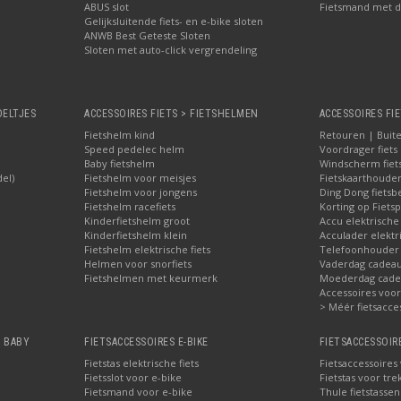
ABUS slot
Fietsmand met d
Gelijksluitende fiets- en e-bike sloten
ANWB Best Geteste Sloten
Sloten met auto-click vergrendeling
OELTJES
ACCESSOIRES FIETS > FIETSHELMEN
ACCESSOIRES FIE
Fietshelm kind
Retouren | Buite
Speed pedelec helm
Voordrager fiets
Baby fietshelm
Windscherm fiet
del)
Fietshelm voor meisjes
Fietskaarthoude
Fietshelm voor jongens
Ding Dong fietsbe
Fietshelm racefiets
Korting op Fietsp
Kinderfietshelm groot
Accu elektrische
Kinderfietshelm klein
Acculader elektr
Fietshelm elektrische fiets
Telefoonhouder f
Helmen voor snorfiets
Vaderdag cadeau:
Fietshelmen met keurmerk
Moederdag cadea
Accessoires voor 
> Méér fietsacce
, BABY
FIETSACCESSOIRES E-BIKE
FIETSACCESSOIR
Fietstas elektrische fiets
Fietsaccessoires
Fietsslot voor e-bike
Fietstas voor tre
Fietsmand voor e-bike
Thule fietstasse