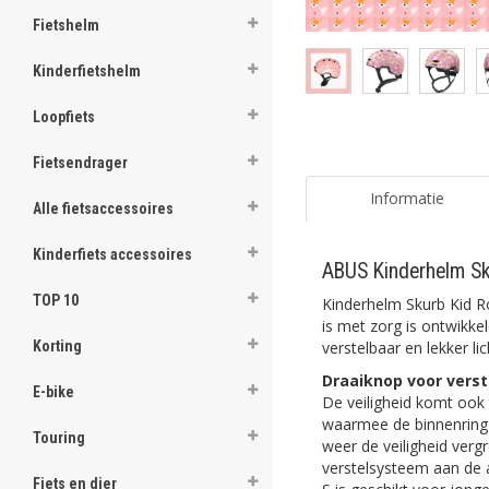
Fietshelm
Kinderfietshelm
Loopfiets
Fietsendrager
Informatie
Alle fietsaccessoires
Kinderfiets accessoires
ABUS Kinderhelm Sk
TOP 10
Kinderhelm Skurb Kid R
is met zorg is ontwikke
verstelbaar en lekker l
Korting
Draaiknop voor verst
E-bike
De veiligheid komt ook 
waarmee de binnenring 
Touring
weer de veiligheid verg
verstelsysteem aan de 
Fiets en dier