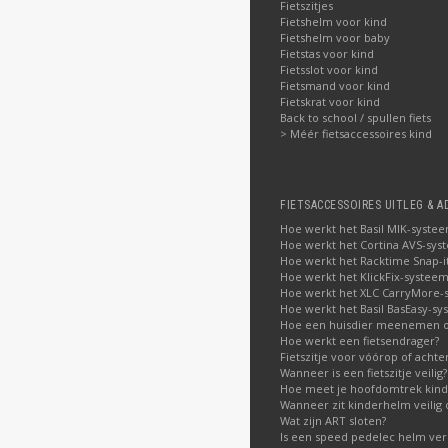
Fietszitjes
Fietshelm voor kind
Fietshelm voor baby
Fietstas voor kind
Fietsslot voor kind
Fietsmand voor kind
Fietskrat voor kind
Back to school / spullen fiets
> Méér fietsaccessoires kind
FIETSACCESSOIRES UITLEG & A
Hoe werkt het Basil MIK-syste
Hoe werkt het Cortina AVS-sys
Hoe werkt het Racktime Snap-i
Hoe werkt het KlickFix-systeem
Hoe werkt het XLC CarryMore-
Hoe werkt het Basil BasEasy-sy
Hoe een huisdier meenemen op
Hoe werkt een fietsendrager?
Fietszitje voor vóórop of acht
Wanneer is een fietszitje veilig?
Hoe meet je hoofdomtrek kin
Wanneer zit kinderhelm veilig 
Wat zijn ART sloten?
Is een speed pedelec helm verp