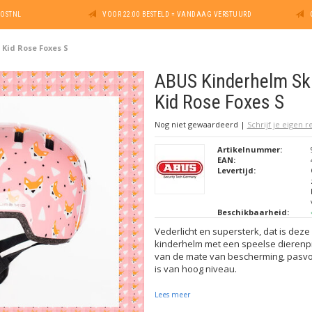
POSTNL
VOOR 22:00 BESTELD = VANDAAG VERSTUURD
Kid Rose Foxes S
ABUS Kinderhelm Sk
Kid Rose Foxes S
Nog niet gewaardeerd
|
Schrijf je eigen 
Artikelnummer:
EAN:
Levertijd:
Beschikbaarheid:
Vederlicht en supersterk, dat is dez
kinderhelm met een speelse dierenpri
van de mate van bescherming, pasv
is van hoog niveau.
Lees meer