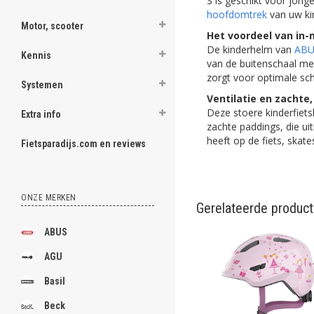
S is geschikt voor jon
hoofdomtrek
van uw kin
Motor, scooter
Het voordeel van in-
De kinderhelm van
ABU
Kennis
van de buitenschaal me
zorgt voor optimale sch
Systemen
Ventilatie en zachte
Deze stoere kinderfietsh
Extra info
zachte paddings, die u
heeft op de fiets, skate
Fietsparadijs.com en reviews
ONZE MERKEN
Gerelateerde produc
ABUS
AGU
Basil
Beck