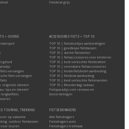
eksel
Fietskrat grijs
TS > OVERIG
ACCESSOIRES FIETS > TOP 10
nkansjes!
TOP 10 | fietsstoeltjes aanbiedingen
TOP 10 | goedkope fietstassen
s
TOP 10 | sterke fietssloten
r
TOP 10 | fietsaccessoires voor kinderen
l geluid
TOP 10 | best verkochte fietskratten
aradijs
TOP 10 | onmisbare fietsaccessoires
 fiets vervangen
TOP 10 | kinderfietshelm aanbieding
ische fiets vervangen
TOP 10 | fietskrat aanbieding
iets
TOP 10 | best verkochte fietsmanden
 originele ideeën!
TOP 10 | Moederdag cadeau
u: tips en ideeën!
Fietsparadijs.com reviews en
longtailfiets
beoordelingen
ssoires
ES TOURING, TREKKING
FIETSENDRAGERS
 voor op vakantie
Alle fietsdragers
kking: outdoor fietstassen
Fietsdragers auto
n voor touren
Fietsdragers trekhaak