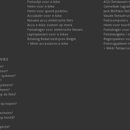
Fietszitje voor e-bike
AGU fietstassen e
Helm voor e-bike
Camelbak rugzak
Helm voor speed pedelec
Jack Wolfskin fie
Acculader voor e-bike
Vaude fietsuitrus
Nieuwe accu elektrische fiets
Fietscomputers
Accu e-bike zoeken op merk
Helm voor tourfi
Fietsdrager voor elektrische fietsen
Fietsdrager voor
Laptoptassen voor e-bikes
Fietsnavigatie / 
Betaling Bebat bedrijven België
Regenpakken voor
> Méér accessoires e-bike
Fietsrugzakken 
> Méér fietsacce
DVIES
em?
teem?
t systeem?
?
systeem?
steem?
 de fiets?
erop kopen?
derhelm?
op hoofd?
licht?