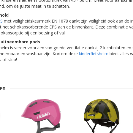
ge kinderen met een hoofdomtrek van 45 - 50 cm. Meet voor aanschaf 
d, om de juiste maat in te schatten.
mold
S
met veiligheidskeurmerk EN 1078 dankt zijn veiligheid ook aan de i
t het schokabsorberende EPS aan de binnenkant. Deze combinatie v
okabsorptie bij een botsing of val.
, uitneembare pads
elm is verder voorzien van goede ventilatie dankzij 2 luchtinlaten en 6
itneembaar en wasbaar zijn. Kortom deze
kinderfietshelm
biedt alles 
s of step!
ten