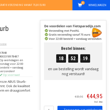
0
WINKELWAGEN
GRATIS VERZENDING VANAF 75,00 EURO
urb
review
Bestel binnen:
97848
4003318978487
18
52
19
:
:
Op werkdagen en
zondag voor 22:00
besteld = vandaag
en uw bestelling wordt vandaag
verzonden!
nog verstuurd!
Op voorraad
e roze ABUS Skurb-
nt. Ook de kwaliteit
orm en draagcomfort
€44,95
€59,95
Incl. btw
Toevoegen aan winkelwagen