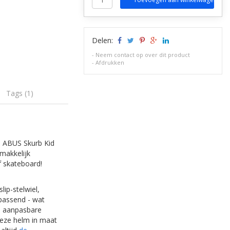
Delen:
-
Neem contact op over dit product
-
Afdrukken
Tags (1)
e ABUS Skurb Kid
emakkelijk
of skateboard!
ip-stelwiel,
 passend - wat
te aanpasbare
Deze helm in maat