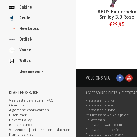
Dakine
ABUS Kinderhelm
Smiley 3.0 Rose
Deuter
Princess S
€29,95
New Looxs
Bestellen
Ortlieb
Vaude
Willex
Meer merken
VOLG ONS VIA
KLANTENSERVICE
ACCESSOIRES FIETS > FIETSTA
Fietstassen E-bike
Veelgestelde vragen | FAQ
Fietstassen enkel
Over ons
Fietstassen dubbel
Algemene voorwaarden
Stuurtassen: welke zijn er?
Disclaimer
Pakaftassen
Privacy Policy
Fietstassen waterdicht
Betaalmethoden
Fietstassen kinderfiets
Verzenden | retourneren | klachten
Fietstassen woon-werk
Klantenservice