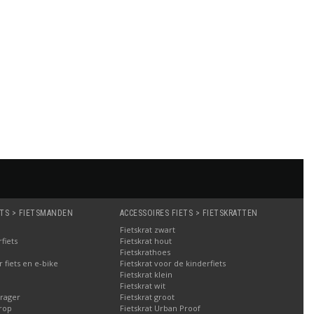
ETS > FIETSMANDEN
ACCESSOIRES FIETS > FIETSKRATTEN
Fietskrat zwart
fiets
Fietskrat hout
Fietskrathoes
fiets en e-bike
Fietskrat voor de kinderfiets
Fietskrat klein
Fietskrat wit
rager
Fietskrat groot
rop
Fietskrat Urban Proof