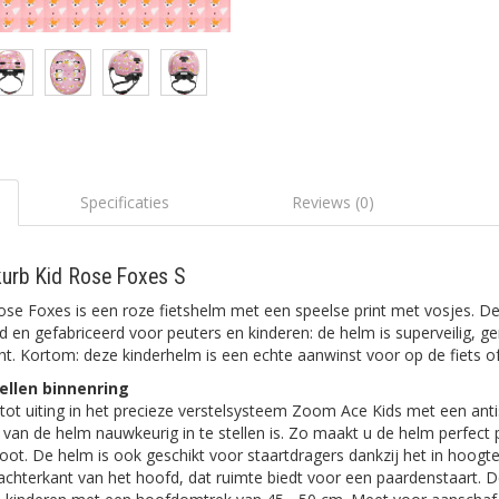
Specificaties
Reviews (0)
urb Kid Rose Foxes S
ose Foxes is een roze fietshelm met een speelse print met vosjes. D
ld en gefabriceerd voor peuters en kinderen: de helm is superveilig, g
icht. Kortom: deze kinderhelm is een echte aanwinst voor op de fiets 
ellen binnenring
tot uiting in het precieze verstelsysteem Zoom Ace Kids met een antisl
van de helm nauwkeurig in te stellen is. Zo maakt u de helm perfect
root. De helm is ook geschikt voor staartdragers dankzij het in hoog
achterkant van het hoofd, dat ruimte biedt voor een paardenstaart. 