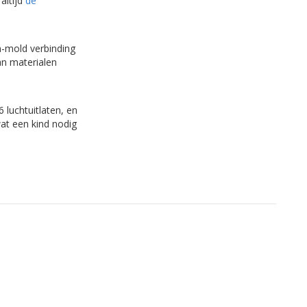
altijd
de
n-mold verbinding
an materialen
 luchtuitlaten, en
wat een kind nodig