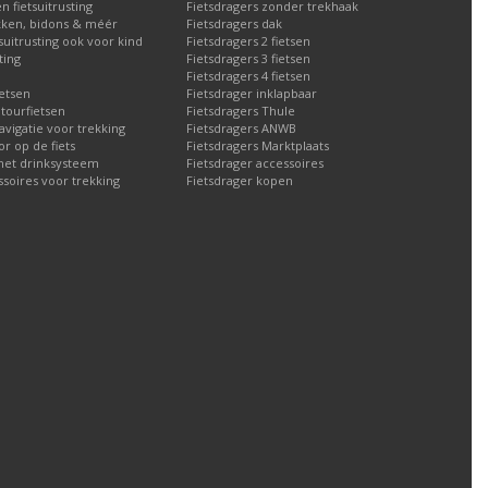
n fietsuitrusting
Fietsdragers zonder trekhaak
ken, bidons & méér
Fietsdragers dak
tsuitrusting ook voor kind
Fietsdragers 2 fietsen
ting
Fietsdragers 3 fietsen
Fietsdragers 4 fietsen
etsen
Fietsdrager inklapbaar
 tourfietsen
Fietsdragers Thule
navigatie voor trekking
Fietsdragers ANWB
 op de fiets
Fietsdragers Marktplaats
met drinksysteem
Fietsdrager accessoires
ssoires voor trekking
Fietsdrager kopen