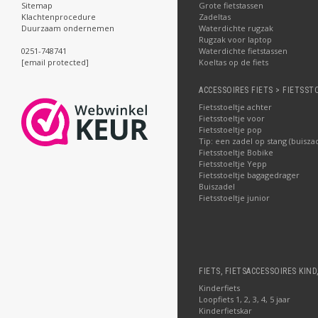
Grote fietstassen
Sitemap
Zadeltas
Klachtenprocedure
Waterdichte rugzak
Duurzaam ondernemen
Rugzak voor laptop
Waterdichte fietstassen
0251-748741
Koeltas op de fiets
[email protected]
ACCESSOIRES FIETS > FIETSST
Fietsstoeltje achter
Fietsstoeltje voor
Fietsstoeltje pop
Tip: een zadel op stang (buisza
Fietsstoeltje Bobike
Fietsstoeltje Yepp
Fietsstoeltje bagagedrager
Buiszadel
Fietsstoeltje junior
FIETS, FIETSACCESSOIRES KIND
Kinderfiets
Loopfiets 1, 2, 3, 4, 5 jaar
Kinderfietskar