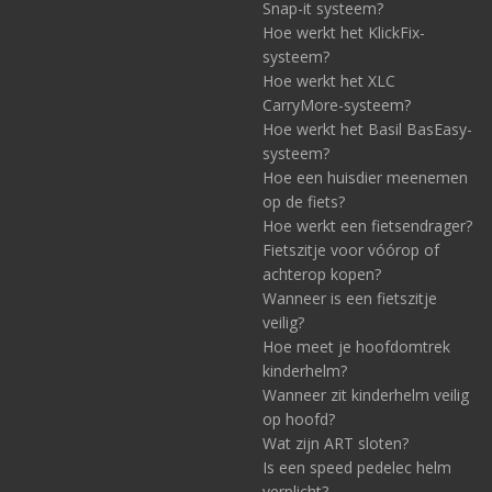
Snap-it systeem?
Hoe werkt het KlickFix-
systeem?
Hoe werkt het XLC
CarryMore-systeem?
Hoe werkt het Basil BasEasy-
systeem?
Hoe een huisdier meenemen
op de fiets?
Hoe werkt een fietsendrager?
Fietszitje voor vóórop of
achterop kopen?
Wanneer is een fietszitje
veilig?
Hoe meet je hoofdomtrek
kinderhelm?
Wanneer zit kinderhelm veilig
op hoofd?
Wat zijn ART sloten?
Is een speed pedelec helm
verplicht?