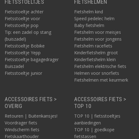
FIETSSTOELTJES
FIETSHELMEN
Fietsstoeltje achter
Fietshelm kind
Fietsstoeltje voor
Speed pedelec helm
Fietsstoeltje pop
Baby fietshelm
Tip: een zadel op stang
Fietshelm voor meisjes
(buiszadel)
Fietshelm voor jongens
Fietsstoeltje Bobike
Fietshelm racefiets
Fietsstoeltje Yepp
Kinderfietshelm groot
Fietsstoeltje bagagedrager
Kinderfietshelm klein
Buiszadel
Fietshelm elektrische fiets
Fietsstoeltje junior
Helmen voor snorfiets
Fietshelmen met keurmerk
ACCESSOIRES FIETS >
ACCESSOIRES FIETS >
OVERIG
TOP 10
Retouren | Buitenkansjes!
TOP 10 | fietsstoeltjes
Voordrager fiets
aanbiedingen
Windscherm fiets
TOP 10 | goedkope
Fietskaarthouder
fietstassen