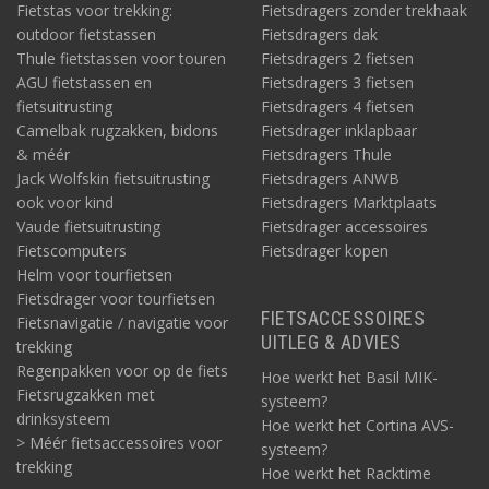
Fietstas voor trekking:
Fietsdragers zonder trekhaak
outdoor fietstassen
Fietsdragers dak
Thule fietstassen voor touren
Fietsdragers 2 fietsen
AGU fietstassen en
Fietsdragers 3 fietsen
fietsuitrusting
Fietsdragers 4 fietsen
Camelbak rugzakken, bidons
Fietsdrager inklapbaar
& méér
Fietsdragers Thule
Jack Wolfskin fietsuitrusting
Fietsdragers ANWB
ook voor kind
Fietsdragers Marktplaats
Vaude fietsuitrusting
Fietsdrager accessoires
Fietscomputers
Fietsdrager kopen
Helm voor tourfietsen
Fietsdrager voor tourfietsen
FIETSACCESSOIRES
Fietsnavigatie / navigatie voor
UITLEG & ADVIES
trekking
Regenpakken voor op de fiets
Hoe werkt het Basil MIK-
Fietsrugzakken met
systeem?
drinksysteem
Hoe werkt het Cortina AVS-
> Méér fietsaccessoires voor
systeem?
trekking
Hoe werkt het Racktime