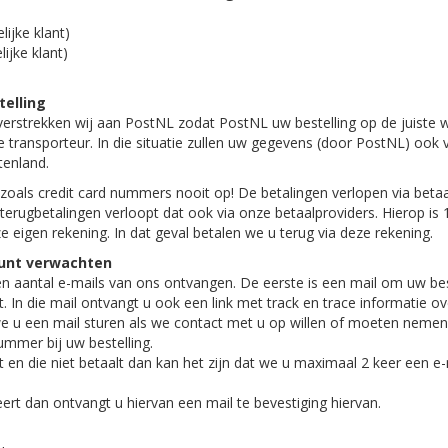
lijke klant)
ijke klant)
telling
rstrekken wij aan PostNL zodat PostNL uw bestelling op de juiste wi
 transporteur. In die situatie zullen uw gegevens (door PostNL) ook v
tenland.
zoals credit card nummers nooit op! De betalingen verlopen via betaa
 terugbetalingen verloopt dat ook via onze betaalproviders. Hierop is 
e eigen rekening. In dat geval betalen we u terug via deze rekening.
kunt verwachten
een aantal e-mails van ons ontvangen. De eerste is een mail om uw be
t. In die mail ontvangt u ook een link met track en trace informatie o
 u een mail sturen als we contact met u op willen of moeten nemen o
mmer bij uw bestelling.
st en die niet betaalt dan kan het zijn dat we u maximaal 2 keer een e
eert dan ontvangt u hiervan een mail te bevestiging hiervan.