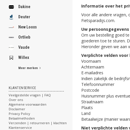
Informatie over het pr
Dakine
Voor alle andere vragen, 
Deuter
Fietsparadijs.com.
New Looxs
Uw persoonsgegevens i
Om uw bestelling goed te
Ortlieb
goederen toe te sturen. 
Hieronder geven we aan w
Vaude
Verplichte velden voor
Willex
Voornaam
Achternaam
Meer merken
E-mailadres
Indien zakelijk de bedrijf
Telefoonnummer
KLANTENSERVICE
Postcode
Veelgestelde vragen | FAQ
Huisnummer plus eventue
Over ons
Straatnaam
Algemene voorwaarden
Plaats
Disclaimer
Land
Privacy Policy
Betaalmethoden
Betaalwijze (manier waar
Verzenden | retourneren | klachten
Niet verplichte velden
Klantenservice