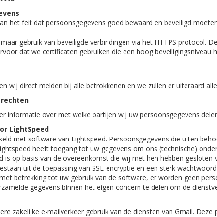
gevens
 van het feit dat persoonsgegevens goed bewaard en beveiligd moete
 maar gebruik van beveiligde verbindingen via het HTTPS protocol. De
oor dat we certificaten gebruiken die een hoog beveiligingsniveau he
en wij direct melden bij alle betrokkenen en we zullen er uiteraard al
 rechten
r informatie over met welke partijen wij uw persoonsgegevens delen
or LightSpeed
keld met software van Lightspeed. Persoonsgegevens die u ten behoe
Lightspeed heeft toegang tot uw gegevens om ons (technische) onders
ed is op basis van de overeenkomst die wij met hen hebben gesloten
bestaan uit de toepassing van SSL-encryptie en een sterk wachtwoord
 met betrekking tot uw gebruik van de software, er worden geen pe
rzamelde gegevens binnen het eigen concern te delen om de dienstver
ere zakelijke e-mailverkeer gebruik van de diensten van Gmail. Deze 