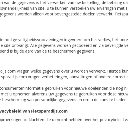
n van de gegevens is het verwerken van uw bestelling, de betaling da
svriendelijkheid van site, u te kunnen verzoeken uw ervaringen met F
gegevens worden alleen voor bovengestelde doelen verwerkt. Fietspar
e nodige veiligheidsvoorzieningen ingevoerd om het verlies, het onr
de site ontvangt. Alle gegevens worden gecodeerd en via beveiligde ve
ssend is bij de aard van de te beschermen gegevens.
radijs.com vragen welke gegevens over u worden verwerkt. Hiertoe kunt
ietsparadijs.com vragen verbeteringen, aanvullingen of andere correcti
consumenteninformatie gebruiken voor nieuwe doeleinden die nog niet v
t met u opnemen alvorens uw gegevens te gebruiken voor deze nieuwe
e bescherming van persoonlijke gegevens en om u de kans te bieden
ivacybeleid van Fietsparadijs.com
opmerkingen of klachten die u mocht hebben over het privacybeleid va