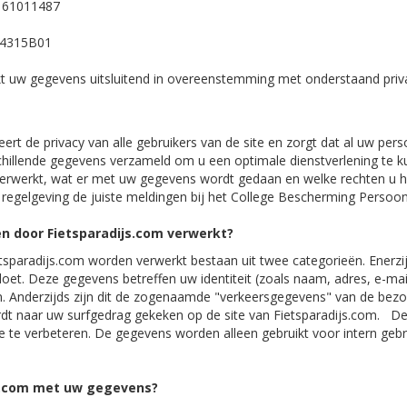
: 61011487
64315B01
kt uw gegevens uitsluitend in overeenstemming met onderstaand priva
eert de privacy van alle gebruikers van de site en zorgt dat al uw 
hillende gegevens verzameld om u een optimale dienstverlening te ku
rwerkt, wat er met uw gegevens wordt gedaan en welke rechten u hee
n regelgeving de juiste meldingen bij het College Bescherming Pers
 door Fietsparadijs.com verwerkt?
sparadijs.com worden verwerkt bestaan uit twee categorieën. Enerzijds
 doet. Deze gegevens betreffen uw identiteit (zoals naam, adres, e-ma
n. Anderzijds zijn dit de zogenaamde "verkeersgegevens" van de bezo
rdt naar uw surfgedrag gekeken op de site van Fietsparadijs.com. De
e te verbeteren. De gegevens worden alleen gebruikt voor intern ge
s.com met uw gegevens?