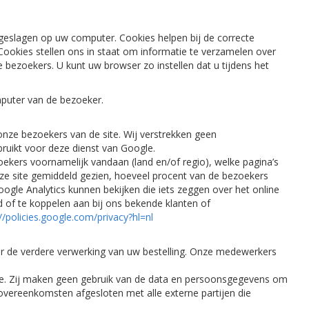
geslagen op uw computer. Cookies helpen bij de correcte
 Cookies stellen ons in staat om informatie te verzamelen over
bezoekers. U kunt uw browser zo instellen dat u tijdens het
mputer van de bezoeker.
nze bezoekers van de site. Wij verstrekken geen
uikt voor deze dienst van Google.
ekers voornamelijk vandaan (land en/of regio), welke pagina’s
ze site gemiddeld gezien, hoeveel procent van de bezoekers
oogle Analytics kunnen bekijken die iets zeggen over het online
d of te koppelen aan bij ons bekende klanten of
://policies.google.com/privacy?hl=nl
oor de verdere verwerking van uw bestelling. Onze medewerkers
e. Zij maken geen gebruik van de data en persoonsgegevens om
vereenkomsten afgesloten met alle externe partijen die