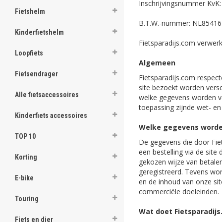
Inschrijvingsnummer KvK
Fietshelm
B.T.W.-nummer: NL8541
Kinderfietshelm
Fietsparadijs.com verwer
Loopfiets
Algemeen
Fietsendrager
Fietsparadijs.com respect
site bezoekt worden versc
Alle fietsaccessoires
welke gegevens worden ve
toepassing zijnde wet- e
Kinderfiets accessoires
Welke gegevens worden
TOP 10
De gegevens die door Fiet
een bestelling via de site
Korting
gekozen wijze van betale
geregistreerd. Tevens wo
E-bike
en de inhoud van onze sit
commerciële doeleinden.
Touring
Wat doet Fietsparadij
Fiets en dier