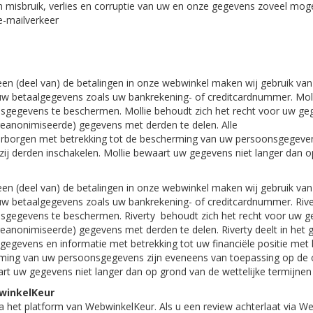
 misbruik, verlies en corruptie van uw en onze gegevens zoveel mog
e-mailverkeer
en (deel van) de betalingen in onze webwinkel maken wij gebruik van
 betaalgegevens zoals uw bankrekening- of creditcardnummer. Moll
gevens te beschermen. Mollie behoudt zich het recht voor uw gegev
geanonimiseerde) gegevens met derden te delen. Alle
orgen met betrekking tot de bescherming van uw persoonsgegevens 
zij derden inschakelen. Mollie bewaart uw gegevens niet langer dan o
en (deel van) de betalingen in onze webwinkel maken wij gebruik van
 betaalgegevens zoals uw bankrekening- of creditcardnummer. River
gevens te beschermen. Riverty behoudt zich het recht voor uw geg
geanonimiseerde) gegevens met derden te delen. Riverty deelt in het 
onsgegevens en informatie met betrekking tot uw financiële positie 
rming van uw persoonsgegevens zijn eveneens van toepassing op de on
art uw gegevens niet langer dan op grond van de wettelijke termijnen
winkelKeur
a het platform van WebwinkelKeur. Als u een review achterlaat via 