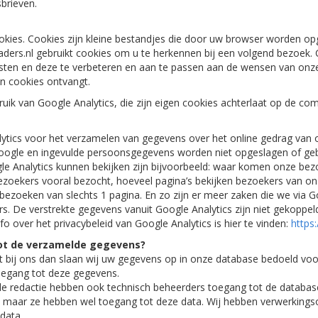
brieven.
okies. Cookies zijn kleine bestandjes die door uw browser worden op
laders.nl gebruikt cookies om u te herkennen bij een volgend bezoek.
sten en deze te verbeteren en aan te passen aan de wensen van onze 
n cookies ontvangt.
k van Google Analytics, die zijn eigen cookies achterlaat op de co
ytics voor het verzamelen van gegevens over het online gedrag van o
gle en ingevulde persoonsgegevens worden niet opgeslagen of gebr
le Analytics kunnen bekijken zijn bijvoorbeeld: waar komen onze bezo
ezoekers vooral bezocht, hoeveel pagina’s bekijken bezoekers van on
 bezoeken van slechts 1 pagina. En zo zijn er meer zaken die we via G
. De verstrekte gegevens vanuit Google Analytics zijn niet gekoppel
o over het privacybeleid van Google Analytics is hier te vinden:
https
ot de verzamelde gegevens?
tst bij ons dan slaan wij uw gegevens op in onze database bedoeld v
oegang tot deze gegevens.
 redactie hebben ook technisch beheerders toegang tot de databas
 maar ze hebben wel toegang tot deze data. Wij hebben verwerkingso
data.