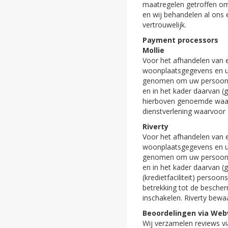
maatregelen getroffen om
en wij behandelen al ons 
vertrouwelijk.
Payment processors
Mollie
Voor het afhandelen van e
woonplaatsgegevens en uw
genomen om uw persoonsge
en in het kader daarvan (
hierboven genoemde waarb
dienstverlening waarvoor 
Riverty
Voor het afhandelen van e
woonplaatsgegevens en uw
genomen om uw persoonsge
en in het kader daarvan (
(kredietfaciliteit) perso
betrekking tot de besche
inschakelen. Riverty bewa
Beoordelingen via Web
Wij verzamelen reviews vi