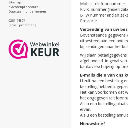
Sitemap
Mobiel telefoonnummer
Klachtenprocedure
K.v.K. nummer (indien zake
Duurzaam ondernemen
BTW nummer (indien zakel
Provincie
0251-748741
[email protected]
Verzending van uw bes
Bovenstaande gegevens ve
uitbesteed aan een andere
bij zendingen naar het bui
Wij slaan betaalgegevens 
afgehandeld. In geval van
bankoverschrijving op onz
E-mails die u van ons 
U zult na een bestelling 
bestelling hebben ingepak
Het kan voorkomen dat we
het opgegeven telefoonnu
Als u een bestelling plaat
ervan.
Als u een bestelling annul
Nieuwsbrief