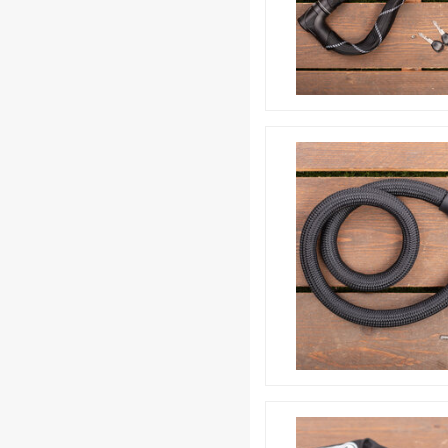
twee tellen staat de fiets o
beugelslot of eventueel vouw
goedkoper. En een ideaal, ef
insteekketting heeft u altijd
Een
nadeel van een rings
diefstalgevoelige plaatsen i
makkelijk - op slot en al - t
***
De
voordelen van een
kab
buigzaam ook in veel lengte
lengte geen probleem. Ook we
eenvoudig op te rollen en m
de fiets. Bovendien is een 
Echter, een kabelslot biedt
m
minder sterk, makkelijker do
is normaal gesproken niet t
***
De
voordelen van een
vo
gemakkelijk mee te nemen. V
én, niet onbelangrijk, ook m