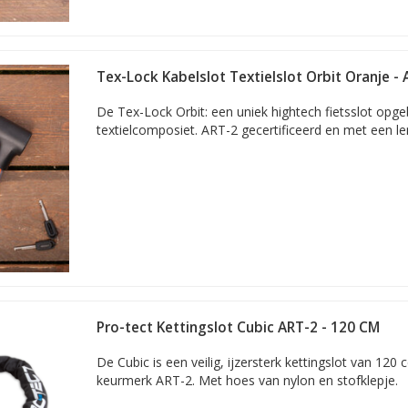
oort erbij en is het een goed merk?
Tex-Lock Kabelslot Textielslot Orbit Oranje -
De Tex-Lock Orbit: een uniek hightech fietsslot opg
textielcomposiet. ART-2 gecertificeerd en met een l
Pro-tect Kettingslot Cubic ART-2 - 120 CM
p deze mogelijke eigenschappen:
De Cubic is een veilig, ijzersterk kettingslot van 120
rk?
keurmerk ART-2. Met hoes van nylon en stofklepje.
zwaar, maar ook qua gewicht geschikt voor de fiets?