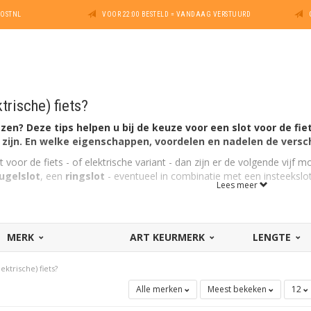
POSTNL
VOOR 22:00 BESTELD = VANDAAG VERSTUURD
trische) fiets?
zen? Deze tips helpen u bij de keuze voor een slot voor de fiet
 zijn. En welke eigenschappen, voordelen en nadelen de versc
 voor de fiets - of elektrische variant - dan zijn er de volgende vijf 
ugelslot
, een
ringslot
- eventueel in combinatie met een insteekslo
Lees meer
MERK
ART KEURMERK
LENGTE
ektrische) fiets?
Alle merken
Meest bekeken
12