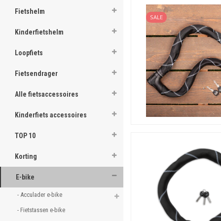
Fietshelm
SALE
Kinderfietshelm
Loopfiets
Fietsendrager
Alle fietsaccessoires
Kinderfiets accessoires
TOP 10
Korting
E-bike
1) Algemeen
Hierboven staat al 'en/of'. 
- Acculader e-bike 
instanties zoals onder ander
- Fietstassen e-bike 
voordeel zit 'm in het feit