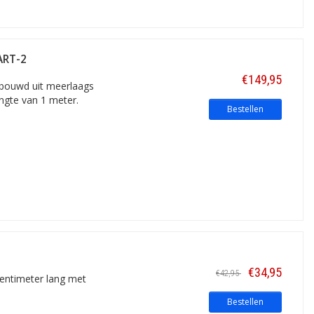
 ART-2
€149,95
ebouwd uit meerlaags
engte van 1 meter.
Bestellen
€34,95
€42,95
 centimeter lang met
Bestellen