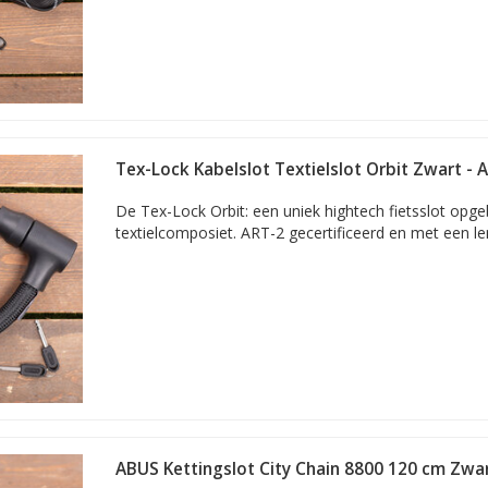
p slot - alleen nog niet ergens aan vast, maar daarvoor kunt u zoals g
slot gebruiken. Een ringslot leidt ook nooit tot beschadiging aan het 
ficiënt een-tweetje is die tussen ringslot en een
insteekketting
of even
 de voordelen van een kettingslot bij de hand.
lot
is dat deze een gemiddeld niveau van beveiliging biedt. Zeker bij 
s óók een tweede slot eigenlijk onmisbaar. Al helemaal omdat de fiets
e verplaatsen is of snel in te laden in bijvoorbeeld een bestelbusje.
Tex-Lock Kabelslot Textielslot Orbit Zwart - 
elslot voor de fiets
zijn de veruit bovengemiddelde flexibele eigen
De Tex-Lock Orbit: een uniek hightech fietsslot opg
s beschikbaar. Meerdere fietsen, e-bikes en/of bakfietsen ermee aan e
textielcomposiet. ART-2 gecertificeerd en met een l
gen kabelsloten erg weinig. Voor de kinderfiets is een kabelslot dan 
ee te nemen én heeft een softe kunststof buitenzijde. Dat is ook wee
kabelslot goedkoper dan de meeste andere fietssloten.
inder anti-diefstal bescherming dan bijvoorbeeld het ketting
or te knijpen en krijgen dan ook niet het ART-keurmerk. Een fiets die 
e verzekeren.
uwslot
bestaan uit onder andere de zéér compacte vorm. Net als de 
aak is bij aankoop ook een bijpassende houder of een tasje inbegre
ABUS Kettingslot City Chain 8800 120 cm Zwa
et een vouwslot kunt u de fiets of elektrische fiets vastzetten aan d