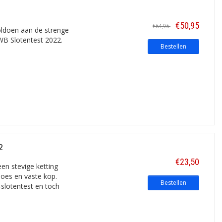
€50,95
€64,95
voldoen aan de strenge
WB Slotentest 2022.
Bestellen
2
€23,50
en stevige ketting
oes en vaste kop.
Bestellen
-slotentest en toch
n. Dit is het advies van onafhankelijke
ietssloten. Want één belangrijk
en moet hebben van
twee soorten