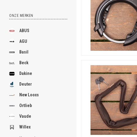
Een kettingslot vervoert u d
Kleinere of gemiddeld grote k
lengte: van ruim onder één 
ONZE MERKEN
Een
nadeel van een ketti
onzorgvuldig gebruik kan oo
ABUS
beschermhoes.
AGU
***
Basil
Wat betreft de
voordelen 
mindere mate, een stevige d
Beck
beugelsloten
is er het nod
als tweede slot.
Dakine
Een beugelslot weegt daarna
Deuter
omdat dit slot voorgevormd i
sneller ergens aan vast te z
New Looxs
of spijl.
Ortlieb
Een
nadeel van het beuge
een wisselend vast object. 
Vaude
het framegedeelte van de fie
Willex
onderweg op de fiets. De beu
gewone fietstas of in een fi