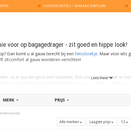
POSTNL
VOOR 22:00 BESTELD = VANDAAG VERSTUURD
hie voor op bagagedrager - zit goed en hippe look!
op? Dan komt u al gauw terecht bij een
fietsstoeltje
. Maar voor iets 
eft zitcomfort al gauw wonderen verrichten!
shie - is er qua design in veel varianten. Ook voor kinderen valt er ru
Lees meer
e vinden in de vorm van een bijbehorende
fietstas
,
fietsbel
,
zadelhoesje
MERK
PRIJS
ssoires
ietskussentje
Alle merken
Laagste prijs
12
uning?
uur, maar maakt voor de jongen of het meisjes achterop een groot ver