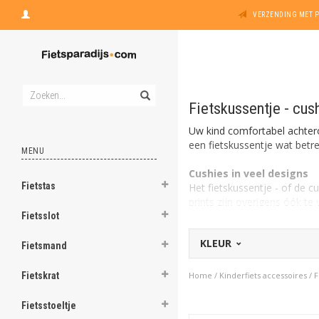
VERZENDING MET 
Fietskussentje - cus
Uw kind comfortabel achter
een fietskussentje wat betr
MENU
Cushies in veel designs
Fietstas
Het fietskussentje - of de cu
prints zijn overigens óók t
uniforme look!
Fietsslot
KLEUR
Fietsmand
Naar Kinderfiets Acce
Fietskrat
Home
/
Kinderfiets accessoires
/
F
In combinatie met rugle
Fietsstoeltje
Een fietskussentje is niet d