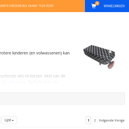
0
WINKELWAGEN
GRATIS VERZENDING VANAF 75,00 EURO
grotere kinderen (en volwassenen) kan
imschoots iets te kiezen. Veel van de
of
rugleuning
. Perfect voor een
Lijst
1
2
Volgende Vorige
schil. Zeker in combinatie met de al