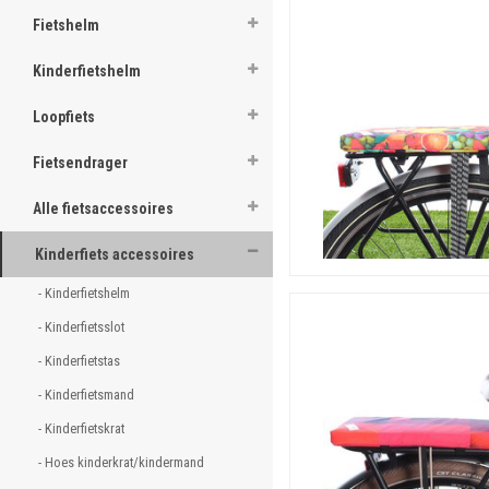
genoemde
rugleuning
.
Fietshelm
Verschillende diktes fie
Kinderfietshelm
De dikte van het fietskussen
gemakkelijk vast te maken a
Loopfiets
Makkelijk schoon te hou
Fietsendrager
Een cushie is sowieso altijd
eenvoudig met een vochtig 
Alle fietsaccessoires
Kinderfiets accessoires
- Kinderfietshelm 
- Kinderfietsslot 
- Kinderfietstas 
- Kinderfietsmand 
- Kinderfietskrat 
- Hoes kinderkrat/kindermand 