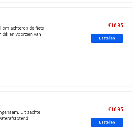
€16,95
 om achterop de fiets
cm dik en voorzien van
Bestellen
€16,95
angenaam. Dit zachte,
waterafstotend
Bestellen