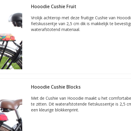
Hooodie Cushie Fruit
tskussentjes
Vrolijk achterop met deze fruitige Cushie van Hooodie
tje kan verschillen: zo hebben we ze van 4 centimeter en van 8 centime
fietskussentje van 2,5 cm dik is makkelijk te bevest
an de achterdrager. Het kussentje kan dus niet schuiven.
waterafstotend materiaal.
den
 handig om achter en bij de hand te hebben. Ze zijn bovendien in bijna
doekje schoon te houden. Zie ook de productomschrijvingen.
Hooodie Cushie Blocks
Met de Cushie van Hooodie maakt u het comfortabel
te zitten. Dit waterafstotende fietskussentje is 2,5 
een kleurige blokkenprint.