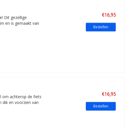
€16,95
! Dit gezellige
ter. Allebei de versies zijn erg
igen en is gemaakt van
Bestellen
 alle gevallen waterafstotend en
€16,95
 om achterop de fiets
cm dik en voorzien van
Bestellen