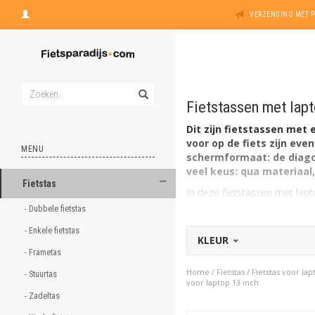
VERZENDING MET 
Fietstassen met lapt
Dit zijn fietstassen met
voor op de fiets zijn ev
MENU
schermformaat: de diagon
veel keus: qua materiaal,
Fietstas
In deze fietstassen met lapt
inches. Vind hier een laptopt
- Dubbele fietstas 
schermformaat:
- Enkele fietstas 
KLEUR
Fietstassen voor laptop 
- Frametas 
Fietstassen voor laptop 
Home
/
Fietstas
/
Fietstas voor lap
- Stuurtas 
Fietstassen voor laptop 
voor laptop 13 inch
- Zadeltas 
Fietstassen voor laptop 