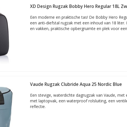
of notebook van 17 inch
XD Design Rugzak Bobby Hero Regular 18L Zw
oals gezegd om het schermformaat: de diagonaal van het scherm, z
Een moderne en praktische tas! De Bobby Hero Regu
een anti-diefstal rugzak met een inhoud van 18 liter.
com
en vakken, praktische opbergruimte en plek voor een 
 gevonden!
n
 voorraad
 via PostNL
tie
ervice
Vaude Rugzak Clubride Aqua 25 Nordic Blue
Een stevige, waterdichte dagrugzak van Vaude, met 
met laptopvak, een waterproof rolsluiting, een venti
reflectie.