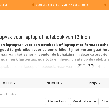
POSTNL
VOOR 22:00 BESTELD = VANDAAG VERSTUURD
opvak voor laptop of notebook van 13 inch
 een laptopvak voor een notebook of laptop met formaat sche
engoed te gebruiken voor op een e-bike. Bij het meten gaat h
aal van het scherm, zonder de behuizing. In deze categorie m
 qua merk laptoptas, qua totale inhoud, plaats op de (elektris
Lees meer
opvak past een laptop of notebook, maar vaak ook tablet. Ze zijn er i
as voor op de fiets of elektrische fiets geschikt voor een laptop van 1
MERK
INHOUD
PRIJS
of notebook van 13,3 inch
of notebook van 15 inch
top
/
Fietstas
of notebook van 15,4 inch
Alle merken
Meest bekeken
12
of notebook van 15,6 inch