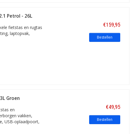
.1 Petrol - 26L
€159,95
ele fietstas en rugtas
ting, laptopvak,
Bestellen
13L Groen
€49,95
tstas en
verborgen vakken,
Bestellen
ie, USB-oplaadpoort,