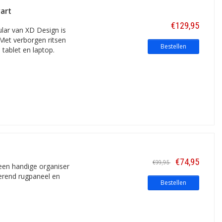
art
onder de behuizing.
€129,95
lar van XD Design is
 Met verborgen ritsen
Bestellen
tablet en laptop.
€74,95
€99,95
een handige organiser
lerend rugpaneel en
Bestellen