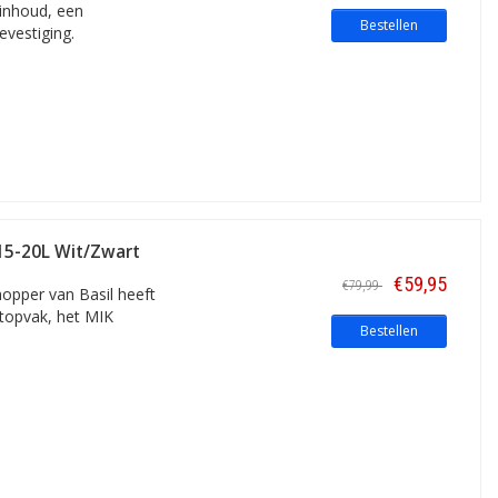
 inhoud, een
Bestellen
evestiging.
 15-20L Wit/Zwart
€59,95
€79,99
shopper van Basil heeft
ptopvak, het MIK
Bestellen