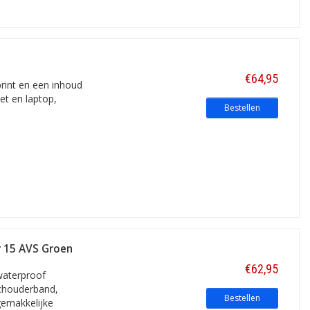
€64,95
rint en een inhoud
et en laptop,
Bestellen
 15 AVS Groen
€62,95
waterproof
schouderband,
Bestellen
gemakkelijke