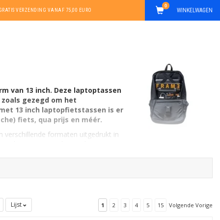
0
WINKELWAGEN
GRATIS VERZENDING VANAF 75,00 EURO
rm van 13 inch. Deze laptoptassen
et zoals gezegd om het
et 13 inch laptopfietstassen is er
che) fiets, qua prijs en méér.
n verschillende formaten uitgedrukt in
3 inch. Ze zijn er ook in ander
Lijst
1
2
3
4
5
15
Volgende Vorige