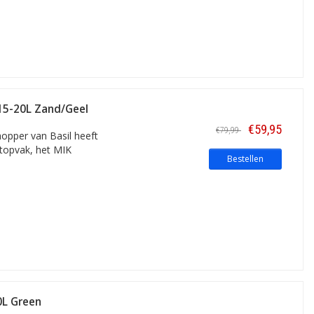
 15-20L Zand/Geel
€59,95
€79,99
shopper van Basil heeft
ptopvak, het MIK
Bestellen
0L Green