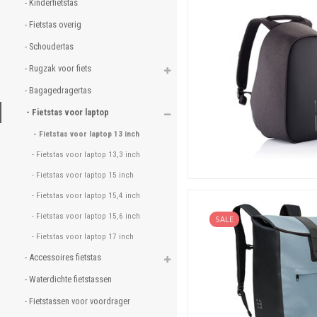
- Kinderfietstas 
Fietstassen voor laptop 
- Fietstas overig 
Voor het meten gaat het z
- Schoudertas 
Voordelen Fietsparadijs.
- Rugzak voor fiets 
Iets voor de fiets? Zo
- Bagagedragertas 
Standaard lage prijze
- Fietstas voor laptop 
Snelle verzending, uit
- Fietstas voor laptop 13 inch 
Ook afhalen mogelijk
- Fietstas voor laptop 13,3 inch 
Betrouwbare levering,
Beste productinforma
- Fietstas voor laptop 15 inch 
Uitstekende klantens
- Fietstas voor laptop 15,4 inch 
Hoge beoordelingen!
- Fietstas voor laptop 15,6 inch 
SALE
- Fietstas voor laptop 17 inch 
- Accessoires fietstas 
- Waterdichte fietstassen 
- Fietstassen voor voordrager 