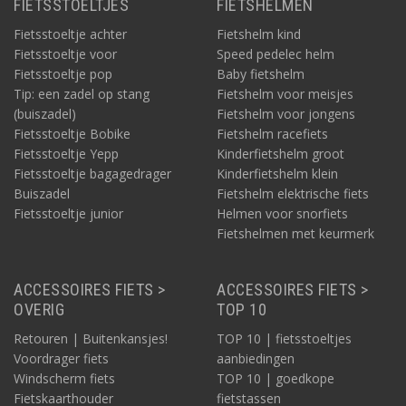
FIETSSTOELTJES
FIETSHELMEN
Fietsstoeltje achter
Fietshelm kind
Fietsstoeltje voor
Speed pedelec helm
Fietsstoeltje pop
Baby fietshelm
Tip: een zadel op stang
Fietshelm voor meisjes
(buiszadel)
Fietshelm voor jongens
Fietsstoeltje Bobike
Fietshelm racefiets
Fietsstoeltje Yepp
Kinderfietshelm groot
Fietsstoeltje bagagedrager
Kinderfietshelm klein
Buiszadel
Fietshelm elektrische fiets
Fietsstoeltje junior
Helmen voor snorfiets
Fietshelmen met keurmerk
ACCESSOIRES FIETS >
ACCESSOIRES FIETS >
OVERIG
TOP 10
Retouren | Buitenkansjes!
TOP 10 | fietsstoeltjes
Voordrager fiets
aanbiedingen
Windscherm fiets
TOP 10 | goedkope
Fietskaarthouder
fietstassen