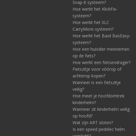
Snap-it systeem?
Hoe werkt het KlickFix-
systeem?
Hoe werkt het XLC
CarryMore-systeem?
Hoe werkt het Basil BasEasy-
systeem?
Hoe een huisdier meenemen
op de fiets?
Hoe werkt een fietsendrager?
Fietszitje voor vóórop of
achterop kopen?
Wanneer is een fietszitje
veilig?
Hoe meet je hoofdomtrek
kinderhelm?
Wanneer zit kinderhelm veilig
op hoofd?
Wat zijn ART sloten?
Is een speed pedelec helm
verplicht?