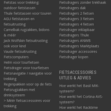
Fietstas voor trekking:
Fietsdragers zonder trekhaak
outdoor fietstassen
Fietsdragers dak
Thule fietstassen voor touren
Fietsdragers 2 fietsen
AGU fietstassen en
Fietsdragers 3 fietsen
fietsuitrusting
Fietsdragers 4 fietsen
Camelbak rugzakken, bidons
Fietsdrager inklapbaar
& méér
Fietsdragers Thule
Jack Wolfskin fietsuitrusting
Fietsdragers ANWB
ook voor kind
Fietsdragers Marktplaats
Vaude fietsuitrusting
Fietsdrager accessoires
Fietscomputers
Fietsdrager kopen
Helm voor tourfietsen
Fietsdrager voor tourfietsen
FIETSACCESSOIRES
Fietsnavigatie / navigatie voor
UITLEG & ADVIES
trekking
Regenpakken voor op de fiets
Hoe werkt het Basil MIK-
Fietsrugzakken met
systeem?
drinksysteem
Hoe werkt het Cortina AVS-
> Méér fietsaccessoires voor
systeem?
trekking
Hoe werkt het Racktime