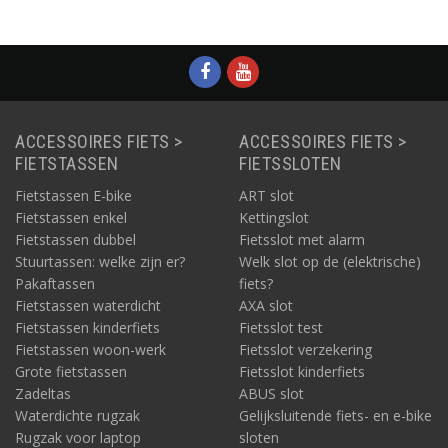
tablet-/laptopvak en een
losse regenhoes.
ACCESSOIRES FIETS >
ACCESSOIRES FIETS >
FIETSTASSEN
FIETSSLOTEN
Fietstassen E-bike
ART slot
Fietstassen enkel
Kettingslot
Fietstassen dubbel
Fietsslot met alarm
Stuurtassen: welke zijn er?
Welk slot op de (elektrische)
Pakaftassen
fiets?
Fietstassen waterdicht
AXA slot
Fietstassen kinderfiets
Fietsslot test
Fietstassen woon-werk
Fietsslot verzekering
Grote fietstassen
Fietsslot kinderfiets
Zadeltas
ABUS slot
Waterdichte rugzak
Gelijksluitende fiets- en e-bike
Rugzak voor laptop
sloten