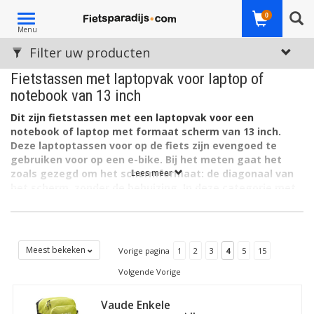
Toggle
0
Menu
navigation
Filter uw producten
Fietstassen met laptopvak voor laptop of
notebook van 13 inch
Dit zijn fietstassen met een laptopvak voor een
notebook of laptop met formaat scherm van 13 inch.
Deze laptoptassen voor op de fiets zijn evengoed te
gebruiken voor op een e-bike. Bij het meten gaat het
zoals gezegd om het schermformaat: de diagonaal van
Lees meer
het scherm, zonder de behuizing. In deze categorie met
13 inch laptopfietstassen is er veel keus: qua materiaal,
qua merk laptoptas, qua totale inhoud, plaats op de
(elektrische) fiets, qua prijs en méér.
In deze fietstassen met laptopvak past een laptop of notebook,
Meest bekeken
Vorige pagina
1
2
3
4
5
15
maar vaak ook tablet. Ze zijn er in verschillende formaten
Volgende Vorige
uitgedrukt in inches. Vind hier een laptoptas voor op de fiets of
elektrische fiets geschikt voor een laptop van 13 inch. Ze zijn er
Vaude Enkele
ook in ander schermformaat: