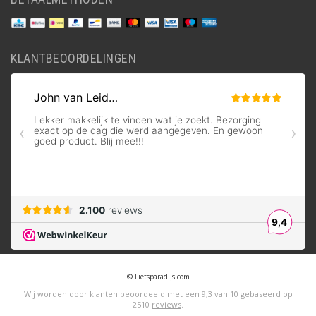
KLANTBEOORDELINGEN
© Fietsparadijs.com
Wij worden door klanten beoordeeld met een
9,3
van
10
gebaseerd op
2510
reviews
.