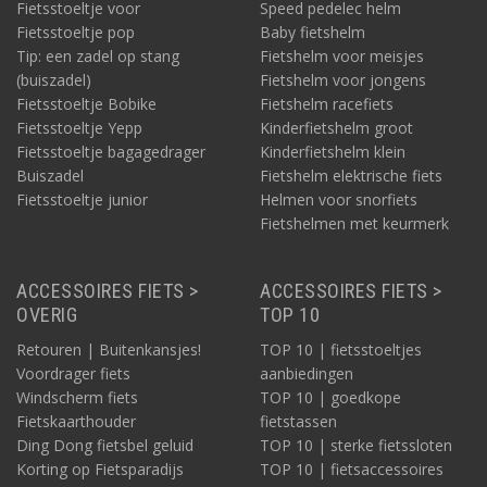
Fietsstoeltje voor
Speed pedelec helm
Fietsstoeltje pop
Baby fietshelm
Tip: een zadel op stang
Fietshelm voor meisjes
(buiszadel)
Fietshelm voor jongens
Fietsstoeltje Bobike
Fietshelm racefiets
Fietsstoeltje Yepp
Kinderfietshelm groot
Fietsstoeltje bagagedrager
Kinderfietshelm klein
Buiszadel
Fietshelm elektrische fiets
Fietsstoeltje junior
Helmen voor snorfiets
Fietshelmen met keurmerk
ACCESSOIRES FIETS >
ACCESSOIRES FIETS >
OVERIG
TOP 10
Retouren | Buitenkansjes!
TOP 10 | fietsstoeltjes
Voordrager fiets
aanbiedingen
Windscherm fiets
TOP 10 | goedkope
Fietskaarthouder
fietstassen
Ding Dong fietsbel geluid
TOP 10 | sterke fietssloten
Korting op Fietsparadijs
TOP 10 | fietsaccessoires