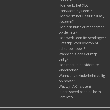
Hoe werkt het XLC
CarryMore-systeem?
Hoe werkt het Basil BasEasy-
systeem?
Hoe een huisdier meenemen
op de fiets?
Hoe werkt een fietsendrager?
Fietszitje voor vóórop of
achterop kopen?
Wanneer is een fietszitje
veilig?
Hoe meet je hoofdomtrek
kinderhelm?
Wanneer zit kinderhelm veilig
op hoofd?
Wat zijn ART sloten?
Is een speed pedelec helm
verplicht?