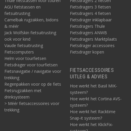
Thule fietstassen voor touren
Fietsdragers 2 fietsen
AGU fietstassen en
Fietsdragers 3 fietsen
fietsuitrusting
Fietsdragers 4 fietsen
Camelbak rugzakken, bidons
Fietsdrager inklapbaar
& méér
Fietsdragers Thule
Jack Wolfskin fietsuitrusting
Fietsdragers ANWB
ook voor kind
Fietsdragers Marktplaats
Vaude fietsuitrusting
Fietsdrager accessoires
Fietscomputers
Fietsdrager kopen
Helm voor tourfietsen
Fietsdrager voor tourfietsen
FIETSACCESSOIRES
Fietsnavigatie / navigatie voor
UITLEG & ADVIES
trekking
Regenpakken voor op de fiets
Hoe werkt het Basil MIK-
Fietsrugzakken met
systeem?
drinksysteem
Hoe werkt het Cortina AVS-
> Méér fietsaccessoires voor
systeem?
trekking
Hoe werkt het Racktime
Snap-it systeem?
Hoe werkt het KlickFix-
systeem?