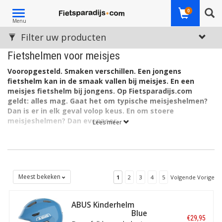
Toggle
0
Menu
navigation
Filter uw producten
Fietshelmen voor meisjes
Vooropgesteld. Smaken verschillen. Een jongens
fietshelm kan in de smaak vallen bij meisjes. En een
meisjes fietshelm bij jongens. Op Fietsparadijs.com
geldt: alles mag. Gaat het om typische meisjeshelmen?
Dan is er in elk geval volop keus. En om stoere
meisjeshelmen? Dan evenzeer.
Lees meer
Meest bekeken
1
2
3
4
5
Volgende Vorige
ABUS Kinderhelm
Smiley 3.0 Shiny Blue
€29,95
S