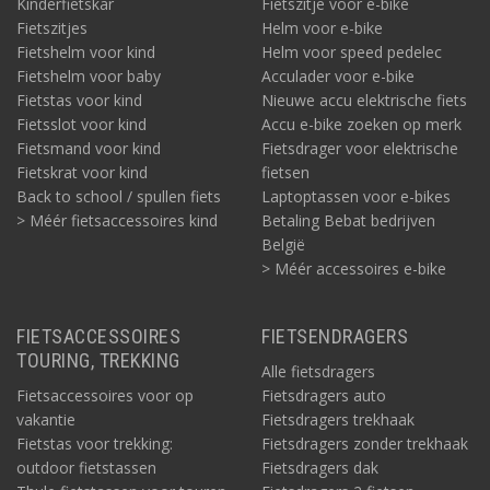
Kinderfietskar
Fietszitje voor e-bike
Fietszitjes
Helm voor e-bike
Fietshelm voor kind
Helm voor speed pedelec
Fietshelm voor baby
Acculader voor e-bike
Fietstas voor kind
Nieuwe accu elektrische fiets
Fietsslot voor kind
Accu e-bike zoeken op merk
Fietsmand voor kind
Fietsdrager voor elektrische
Fietskrat voor kind
fietsen
Back to school / spullen fiets
Laptoptassen voor e-bikes
> Méér fietsaccessoires kind
Betaling Bebat bedrijven
België
> Méér accessoires e-bike
FIETSACCESSOIRES
FIETSENDRAGERS
TOURING, TREKKING
Alle fietsdragers
Fietsaccessoires voor op
Fietsdragers auto
vakantie
Fietsdragers trekhaak
Fietstas voor trekking:
Fietsdragers zonder trekhaak
outdoor fietstassen
Fietsdragers dak