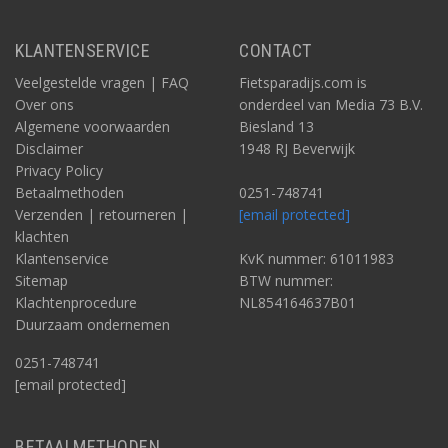
KLANTENSERVICE
CONTACT
Veelgestelde vragen | FAQ
Fietsparadijs.com is
Over ons
onderdeel van Media 73 B.V.
Algemene voorwaarden
Biesland 13
Disclaimer
1948 RJ Beverwijk
Privacy Policy
Betaalmethoden
0251-748741
Verzenden | retourneren |
[email protected]
klachten
Klantenservice
KvK nummer: 61011983
Sitemap
BTW nummer:
Klachtenprocedure
NL854164637B01
Duurzaam ondernemen
0251-748741
[email protected]
BETAALMETHODEN