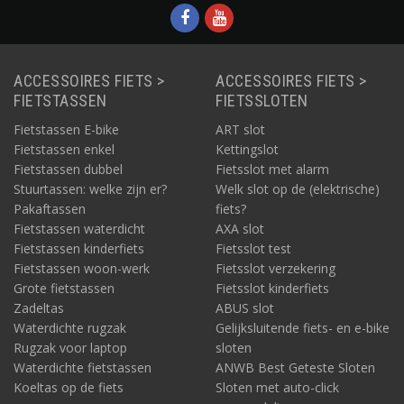
Exclusive fietszitjes van
Bobike.
ACCESSOIRES FIETS >
ACCESSOIRES FIETS >
FIETSTASSEN
FIETSSLOTEN
Fietstassen E-bike
ART slot
Fietstassen enkel
Kettingslot
Fietstassen dubbel
Fietsslot met alarm
Stuurtassen: welke zijn er?
Welk slot op de (elektrische)
Pakaftassen
fiets?
Fietstassen waterdicht
AXA slot
Fietstassen kinderfiets
Fietsslot test
Fietstassen woon-werk
Fietsslot verzekering
Grote fietstassen
Fietsslot kinderfiets
Zadeltas
ABUS slot
Waterdichte rugzak
Gelijksluitende fiets- en e-bike
Rugzak voor laptop
sloten
Waterdichte fietstassen
ANWB Best Geteste Sloten
Koeltas op de fiets
Sloten met auto-click