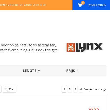
0
WINKELWAGEN
GRATIS VERZENDING VANAF 75,00 EURO
voor op de fiets, zoals fietstassen,
alteitverhouding. Dit is ook terug te
LENGTE
PRIJS
Lijst
1
2
3
4
Volgende Vorige
€9,95