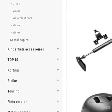
- Ursus 
- Vaude 
- VK International 
- Widek 
- Willex 
- Kassakoopjes! 
Kinderfiets accessoires
TOP 10
Korting
E-bike
Touring
Fiets en dier