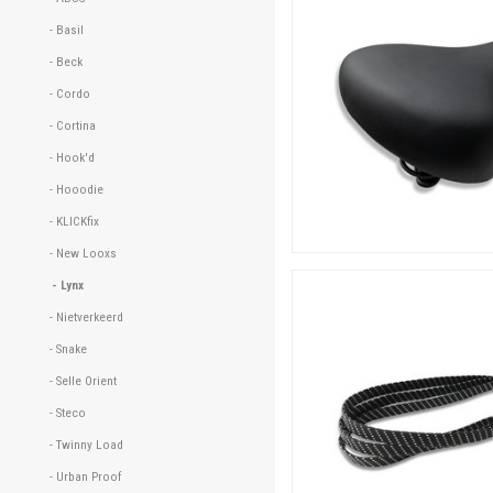
- Basil 
- Beck 
- Cordo 
- Cortina 
- Hook'd 
- Hooodie 
- KLICKfix 
- New Looxs 
- Lynx 
- Nietverkeerd 
- Snake 
- Selle Orient 
- Steco 
- Twinny Load 
- Urban Proof 