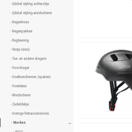
- Qibbel styling achterzitje 
- Qibbel styling windscherm 
- Regenhoes 
- Regenpakken 
- Rugleuning 
- Slotje (mini) 
- Tas- en andere dragers 
- Voordrager 
- Voetbeschermer (spaken) 
- Voetsteun 
- Windscherm 
- Zadeldekje 
- Overige fietsaccessoires 
- Merken 
- ABUS 