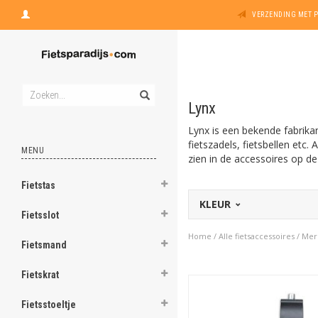
VERZENDING MET 
Lynx
Lynx is een bekende fabrikan
fietszadels, fietsbellen etc
MENU
zien in de accessoires op de
Fietstas
KLEUR
Fietsslot
Home
/
Alle fietsaccessoires
/
Mer
Fietsmand
Fietskrat
Fietsstoeltje