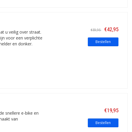
€42,95
€59,95
 u veilig over straat.
ijn voor een verplichte
Bestellen
helder en donker.
€19,95
de snellere e-bike en
emaakt van
Bestellen