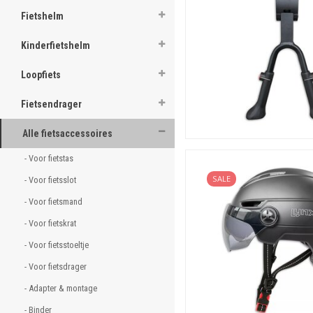
Fietshelm
Kinderfietshelm
Loopfiets
Fietsendrager
Alle fietsaccessoires
- Voor fietstas 
SALE
- Voor fietsslot 
- Voor fietsmand 
- Voor fietskrat 
- Voor fietsstoeltje 
- Voor fietsdrager 
- Adapter & montage 
- Binder 