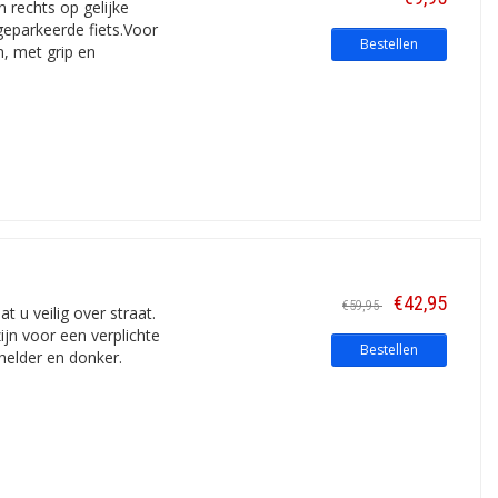
n rechts op gelijke
geparkeerde fiets.Voor
Bestellen
m, met grip en
€42,95
€59,95
 u veilig over straat.
ijn voor een verplichte
Bestellen
helder en donker.