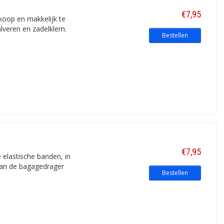
€7,95
dkoop en makkelijk te
alveren en zadelklem.
Bestellen
€7,95
e elastische banden, in
 aan de bagagedrager
Bestellen