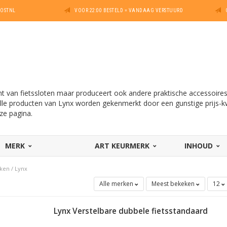
POSTNL
VOOR 22:00 BESTELD = VANDAAG VERSTUURD
t van fietssloten maar produceert ook andere praktische accessoires 
. Alle producten van Lynx worden gekenmerkt door een gunstige prijs-kw
ze pagina.
MERK
ART KEURMERK
INHOUD
ken
/
Lynx
Alle merken
Meest bekeken
12
Lynx Verstelbare dubbele fietsstandaard