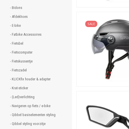
- Bidons 
- Afdekhoes 
SALE
- E-bike 
- Fatbike Accessoires 
- Fietsbel 
- Fietscomputer 
- Fietskussentje 
- Fietszadel 
- KLICKfix houder & adapter 
- Krat-sticker 
- (Led)verlichting 
- Navigeren op fiets / e-bike 
- Qibbel basiselementen styling 
- Qibbel styling voorzitje 