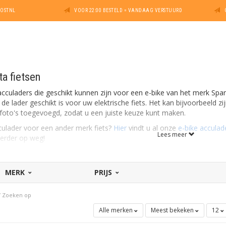
POSTNL
VOOR 22:00 BESTELD = VANDAAG VERSTUURD
a fietsen
acculaders die geschikt kunnen zijn voor een e-bike van het merk Spar
e lader geschikt is voor uw elektrische fiets. Het kan bijvoorbeeld z
jn foto's toegevoegd, zodat u een juiste keuze kunt maken.
culader voor een ander merk fiets?
Hier
vindt u al onze
e-bike acculad
Lees meer
verder op weg!
MERK
PRIJS
/
Zoeken op
Alle merken
Meest bekeken
12