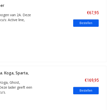
oer
€67,95
rmogen van 2A. Deze
u’s: Active line,
Bestellen
a. Koga, Sparta,
€169,95
 Koga, Ghost,
 Deze lader geeft een
Bestellen
u's.