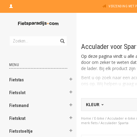
VERZENDING MET 
Acculader voor Spart
Op deze pagina vindt u alle 
door om zeker te weten dat d
MENU
de lader. Bij elk product zi
Bent u op zoek naar een ac
Fietstas
ons op. Wij helpen u graag 
Fietsslot
KLEUR
Fietsmand
Fietskrat
Home
/
E-bike
/
Acculader e-bike
merk fiets
/
Acculader Sparta
Fietsstoeltje