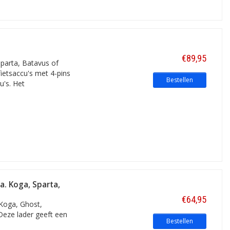
€89,95
Sparta, Batavus of
fietsaccu's met 4-pins
Bestellen
u's. Het
a. Koga, Sparta,
€64,95
 Koga, Ghost,
 Deze lader geeft een
Bestellen