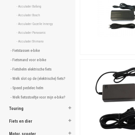
- Acculader Bafang 
- Acculader Bosch 
- Acculader Gazelle Innergy 
- Acculader Panasonic 
- Acculader Shimano 
- Fietstassen e-bike 
- Fietsmand voor e-bike 
- Fietshelm elektrische fiets 
- Welk slot op de (elektrische) fiets? 
- Speed pedelec helm 
- Welk fietsstoeltje voor mijn e-bike? 
Touring
Fiets en dier
Motor, scooter