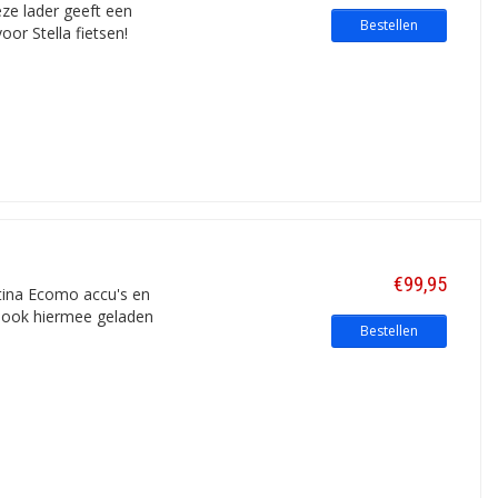
eze lader geeft een
Bestellen
or Stella fietsen!
€99,95
rtina Ecomo accu's en
k ook hiermee geladen
Bestellen