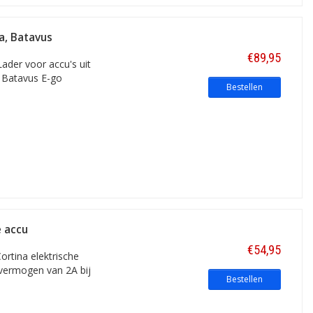
a, Batavus
€89,95
Lader voor accu's uit
e Batavus E-go
Bestellen
e accu
€54,95
ortina elektrische
dvermogen van 2A bij
Bestellen