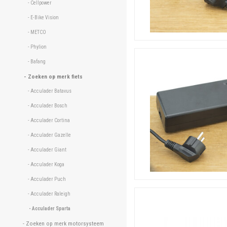
- Cellpower 
- E-Bike Vision 
- METCO 
- Phylion 
- Bafang 
- Zoeken op merk fiets 
- Acculader Batavus 
- Acculader Bosch 
- Acculader Cortina 
- Acculader Gazelle 
- Acculader Giant 
- Acculader Koga 
- Acculader Puch 
- Acculader Raleigh 
- Acculader Sparta 
- Zoeken op merk motorsysteem 