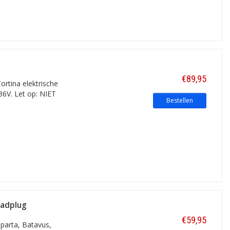
€89,95
ortina elektrische
36V. Let op: NIET
Bestellen
aadplug
€59,95
Sparta, Batavus,