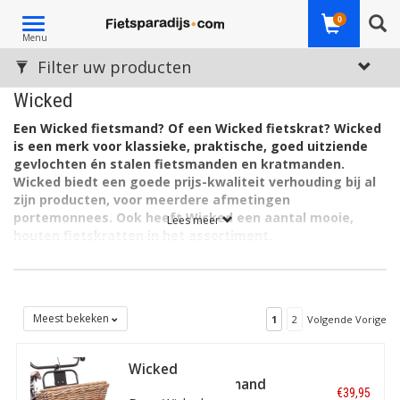
Toggle
0
Menu
navigation
Filter uw producten
Wicked
Een Wicked fietsmand? Of een Wicked fietskrat? Wicked
is een merk voor klassieke, praktische, goed uitziende
gevlochten én stalen fietsmanden en kratmanden.
Wicked biedt een goede prijs-kwaliteit verhouding bij al
zijn producten, voor meerdere afmetingen
portemonnees. Ook heeft Wicked een aantal mooie,
Lees meer
houten fietskratten in het assortiment.
Meest bekeken
1
2
Volgende Vorige
Wicked
Boodschappenmand
€39,95
22L Bruin/Wit