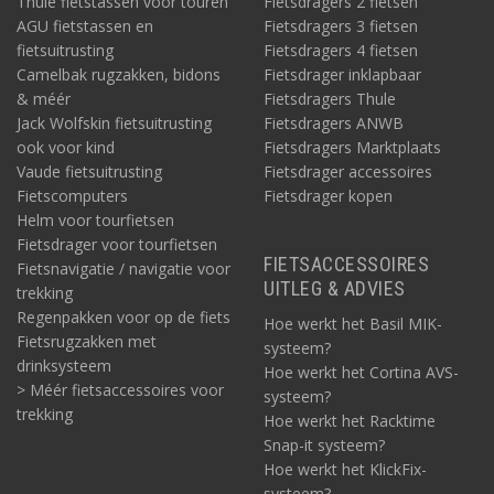
Thule fietstassen voor touren
Fietsdragers 2 fietsen
AGU fietstassen en
Fietsdragers 3 fietsen
fietsuitrusting
Fietsdragers 4 fietsen
Camelbak rugzakken, bidons
Fietsdrager inklapbaar
& méér
Fietsdragers Thule
Jack Wolfskin fietsuitrusting
Fietsdragers ANWB
ook voor kind
Fietsdragers Marktplaats
Vaude fietsuitrusting
Fietsdrager accessoires
Fietscomputers
Fietsdrager kopen
Helm voor tourfietsen
Fietsdrager voor tourfietsen
FIETSACCESSOIRES
Fietsnavigatie / navigatie voor
UITLEG & ADVIES
trekking
Regenpakken voor op de fiets
Hoe werkt het Basil MIK-
Fietsrugzakken met
systeem?
drinksysteem
Hoe werkt het Cortina AVS-
> Méér fietsaccessoires voor
systeem?
trekking
Hoe werkt het Racktime
Snap-it systeem?
Hoe werkt het KlickFix-
systeem?