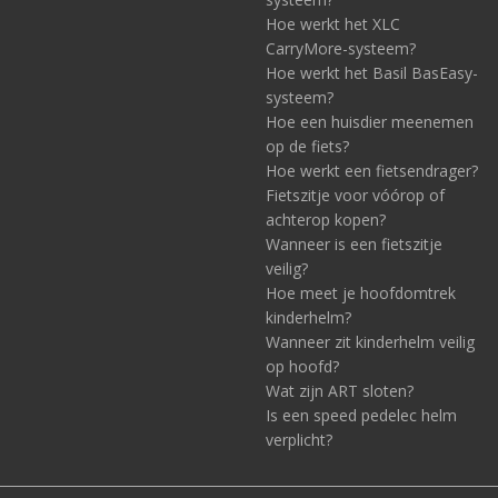
Hoe werkt het XLC
CarryMore-systeem?
Hoe werkt het Basil BasEasy-
systeem?
Hoe een huisdier meenemen
op de fiets?
Hoe werkt een fietsendrager?
Fietszitje voor vóórop of
achterop kopen?
Wanneer is een fietszitje
veilig?
Hoe meet je hoofdomtrek
kinderhelm?
Wanneer zit kinderhelm veilig
op hoofd?
Wat zijn ART sloten?
Is een speed pedelec helm
verplicht?