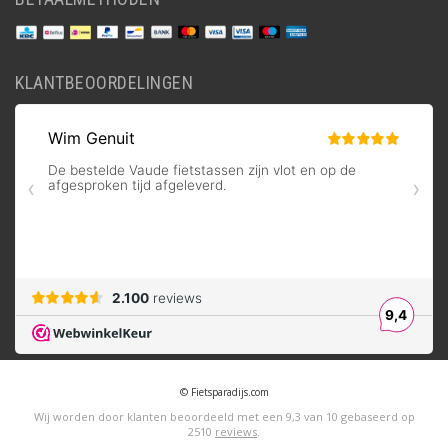
KLANTBEOORDELINGEN
© Fietsparadijs.com
Wij worden door klanten beoordeeld met een
9,3
van
10
gebaseerd op
2510
reviews
.