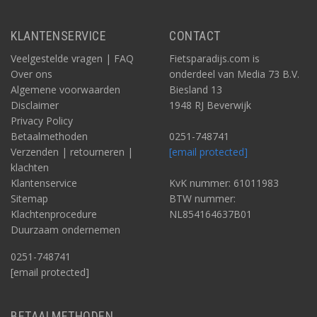
KLANTENSERVICE
CONTACT
Veelgestelde vragen | FAQ
Fietsparadijs.com is
Over ons
onderdeel van Media 73 B.V.
Algemene voorwaarden
Biesland 13
Disclaimer
1948 RJ Beverwijk
Privacy Policy
Betaalmethoden
0251-748741
Verzenden | retourneren |
[email protected]
klachten
Klantenservice
KvK nummer: 61011983
Sitemap
BTW nummer:
Klachtenprocedure
NL854164637B01
Duurzaam ondernemen
0251-748741
[email protected]
BETAALMETHODEN