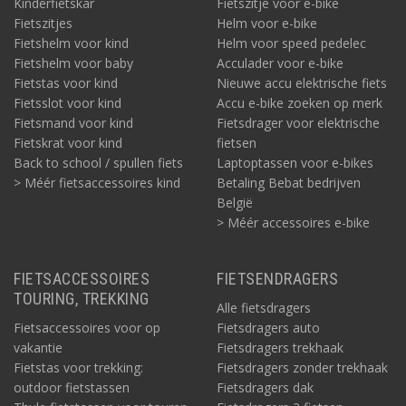
Kinderfietskar
Fietszitje voor e-bike
Fietszitjes
Helm voor e-bike
Fietshelm voor kind
Helm voor speed pedelec
Fietshelm voor baby
Acculader voor e-bike
Fietstas voor kind
Nieuwe accu elektrische fiets
Fietsslot voor kind
Accu e-bike zoeken op merk
Fietsmand voor kind
Fietsdrager voor elektrische
Fietskrat voor kind
fietsen
Back to school / spullen fiets
Laptoptassen voor e-bikes
> Méér fietsaccessoires kind
Betaling Bebat bedrijven
België
> Méér accessoires e-bike
FIETSACCESSOIRES
FIETSENDRAGERS
TOURING, TREKKING
Alle fietsdragers
Fietsaccessoires voor op
Fietsdragers auto
vakantie
Fietsdragers trekhaak
Fietstas voor trekking:
Fietsdragers zonder trekhaak
outdoor fietstassen
Fietsdragers dak