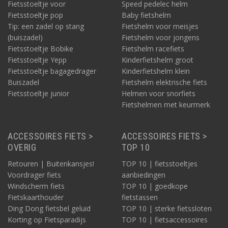
Fietsstoeltje voor
Speed pedelec helm
Fietsstoeltje pop
Baby fietshelm
Tip: een zadel op stang
Fietshelm voor meisjes
(buiszadel)
Fietshelm voor jongens
Fietsstoeltje Bobike
Fietshelm racefiets
Fietsstoeltje Yepp
Kinderfietshelm groot
Fietsstoeltje bagagedrager
Kinderfietshelm klein
Buiszadel
Fietshelm elektrische fiets
Fietsstoeltje junior
Helmen voor snorfiets
Fietshelmen met keurmerk
ACCESSOIRES FIETS >
ACCESSOIRES FIETS >
OVERIG
TOP 10
Retouren | Buitenkansjes!
TOP 10 | fietsstoeltjes
Voordrager fiets
aanbiedingen
Windscherm fiets
TOP 10 | goedkope
Fietskaarthouder
fietstassen
Ding Dong fietsbel geluid
TOP 10 | sterke fietssloten
Korting op Fietsparadijs
TOP 10 | fietsaccessoires