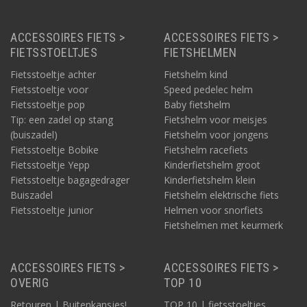
ACCESSOIRES FIETS >
ACCESSOIRES FIETS >
FIETSSTOELTJES
FIETSHELMEN
Fietsstoeltje achter
Fietshelm kind
Fietsstoeltje voor
Speed pedelec helm
Fietsstoeltje pop
Baby fietshelm
Tip: een zadel op stang
Fietshelm voor meisjes
(buiszadel)
Fietshelm voor jongens
Fietsstoeltje Bobike
Fietshelm racefiets
Fietsstoeltje Yepp
Kinderfietshelm groot
Fietsstoeltje bagagedrager
Kinderfietshelm klein
Buiszadel
Fietshelm elektrische fiets
Fietsstoeltje junior
Helmen voor snorfiets
Fietshelmen met keurmerk
ACCESSOIRES FIETS >
ACCESSOIRES FIETS >
OVERIG
TOP 10
Retouren | Buitenkansjes!
TOP 10 | fietsstoeltjes