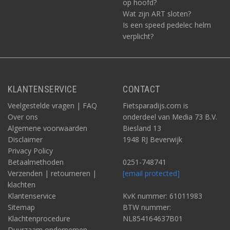
op hoofd?
Wat zijn ART sloten?
Is een speed pedelec helm
verplicht?
KLANTENSERVICE
CONTACT
Veelgestelde vragen | FAQ
Fietsparadijs.com is
Over ons
onderdeel van Media 73 B.V.
Algemene voorwaarden
Biesland 13
Disclaimer
1948 RJ Beverwijk
Privacy Policy
Betaalmethoden
0251-748741
Verzenden | retourneren |
[email protected]
klachten
Klantenservice
KvK nummer: 61011983
Sitemap
BTW nummer:
Klachtenprocedure
NL854164637B01
Duurzaam ondernemen