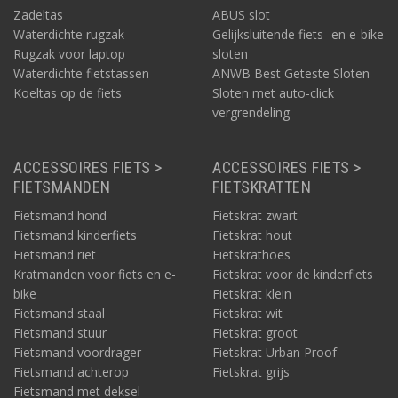
Zadeltas
ABUS slot
Waterdichte rugzak
Gelijksluitende fiets- en e-bike
Rugzak voor laptop
sloten
Waterdichte fietstassen
ANWB Best Geteste Sloten
Koeltas op de fiets
Sloten met auto-click
vergrendeling
ACCESSOIRES FIETS >
ACCESSOIRES FIETS >
FIETSMANDEN
FIETSKRATTEN
Fietsmand hond
Fietskrat zwart
Fietsmand kinderfiets
Fietskrat hout
Fietsmand riet
Fietskrathoes
Kratmanden voor fiets en e-
Fietskrat voor de kinderfiets
bike
Fietskrat klein
Fietsmand staal
Fietskrat wit
Fietsmand stuur
Fietskrat groot
Fietsmand voordrager
Fietskrat Urban Proof
Fietsmand achterop
Fietskrat grijs
Fietsmand met deksel