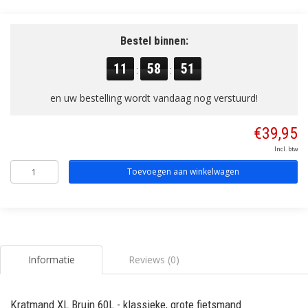
Bestel binnen:
11
58
50
:
:
en uw bestelling wordt vandaag nog verstuurd!
€39,95
Incl. btw
Toevoegen aan winkelwagen
Informatie
Reviews (0)
Kratmand XL Bruin 60L - klassieke, grote fietsmand