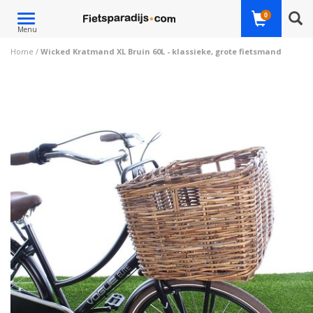
Toggle
0
Menu
navigation
Home
/
Wicked Kratmand XL Bruin 60L - klassieke, grote fietsmand