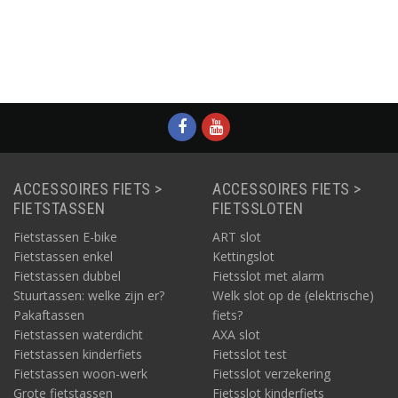
ie
Informatie
Informatie
Informatie
ACCESSOIRES FIETS >
ACCESSOIRES FIETS >
FIETSTASSEN
FIETSSLOTEN
Fietstassen E-bike
ART slot
Fietstassen enkel
Kettingslot
Fietstassen dubbel
Fietsslot met alarm
Stuurtassen: welke zijn er?
Welk slot op de (elektrische)
Pakaftassen
fiets?
Fietstassen waterdicht
AXA slot
Fietstassen kinderfiets
Fietsslot test
Fietstassen woon-werk
Fietsslot verzekering
Grote fietstassen
Fietsslot kinderfiets