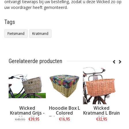
ontvangt tiewraps bij uw bestelling, zodat u deze Wicked zo op
uw voordrager heeft gemonteerd.
Tags
Fietsmand
Kratmand
Gerelateerde producten
d
Hooodie Box L
Wicked
Hooodie Box L
rijs -
Colored
Kratmand L Bruin
Oranje voor
XL
Triangles voor
30L
fietsmand of
9,95
€16,95
€32,95
€16,95
fietsmand of
fietskrat
fietskrat