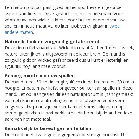
Een natuurproduct past goed bij het sportieve en gezonde
aspect van fietsen. Deze gevlochten, rieten fietsmand voor
vóórop uw tweewieler is ideaal voor het meenemen van uw
spullen. Inhoud maat XL: 60 liter. Ook verkrijgbaar in
twee
andere maten
.
Naturelle look en zorgvuldig gefabriceerd
Deze rieten fietsmand van Wicked in maat XL heeft een klassiek,
naturel uiterlijk en is uitgevoerd in de kleur bruin. De mand is
zorgvuldig door Wicked gefabriceerd dus u kunt er letterlijk en
figuurlijk nog lang mee vooruit.
Genoeg ruimte voor uw spullen
De mand meet 50 cm in lengte, 40 cm in de breedte en 30 cm in
hoogte. Er past maar liefst ongeveer 60 liter aan spullen in deze
mand. Let op, aangezien dit een natuurproduct is (handgemaakt
van riet) kunnen de afmetingen net iets afwijken en de vorm
enigszins afwijkend zijn. Verder kan riet soms splijten en op
sommige plekken ietwat verkleuren; dit hoort bij de authentieke
aard van het materiaal.
Gemakkelijk te bevestigen en te tillen
De mand heeft twee goede grepen voor stevige houvast. U