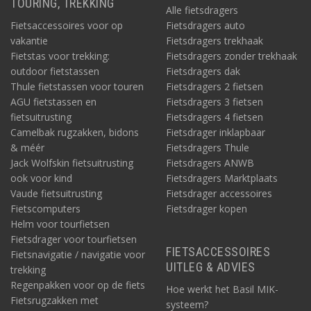
TOURING, TREKKING
Alle fietsdragers
Fietsaccessoires voor op
Fietsdragers auto
vakantie
Fietsdragers trekhaak
Fietstas voor trekking:
Fietsdragers zonder trekhaak
outdoor fietstassen
Fietsdragers dak
Thule fietstassen voor touren
Fietsdragers 2 fietsen
AGU fietstassen en
Fietsdragers 3 fietsen
fietsuitrusting
Fietsdragers 4 fietsen
Camelbak rugzakken, bidons
Fietsdrager inklapbaar
& méér
Fietsdragers Thule
Jack Wolfskin fietsuitrusting
Fietsdragers ANWB
ook voor kind
Fietsdragers Marktplaats
Vaude fietsuitrusting
Fietsdrager accessoires
Fietscomputers
Fietsdrager kopen
Helm voor tourfietsen
Fietsdrager voor tourfietsen
FIETSACCESSOIRES
Fietsnavigatie / navigatie voor
UITLEG & ADVIES
trekking
Regenpakken voor op de fiets
Hoe werkt het Basil MIK-
Fietsrugzakken met
systeem?