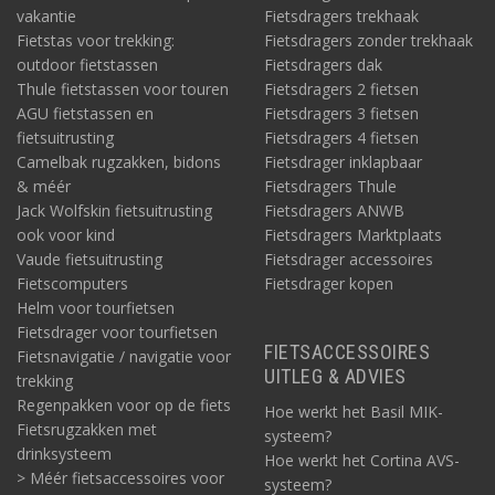
vakantie
Fietsdragers trekhaak
Fietstas voor trekking:
Fietsdragers zonder trekhaak
outdoor fietstassen
Fietsdragers dak
Thule fietstassen voor touren
Fietsdragers 2 fietsen
AGU fietstassen en
Fietsdragers 3 fietsen
fietsuitrusting
Fietsdragers 4 fietsen
Camelbak rugzakken, bidons
Fietsdrager inklapbaar
& méér
Fietsdragers Thule
Jack Wolfskin fietsuitrusting
Fietsdragers ANWB
ook voor kind
Fietsdragers Marktplaats
Vaude fietsuitrusting
Fietsdrager accessoires
Fietscomputers
Fietsdrager kopen
Helm voor tourfietsen
Fietsdrager voor tourfietsen
FIETSACCESSOIRES
Fietsnavigatie / navigatie voor
UITLEG & ADVIES
trekking
Regenpakken voor op de fiets
Hoe werkt het Basil MIK-
Fietsrugzakken met
systeem?
drinksysteem
Hoe werkt het Cortina AVS-
> Méér fietsaccessoires voor
systeem?