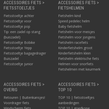
ACCESSOIRES FIETS >
ACCESSOIRES FIETS >
FIETSSTOELTJES
FIETSHELMEN
Fietsstoeltje achter
Fietshelm kind
Fietsstoeltje voor
Speed pedelec helm
Fietsstoeltje pop
Baby fietshelm
Tip: een zadel op stang
Fietshelm voor meisjes
(buiszadel)
Fietshelm voor jongens
Fietsstoeltje Bobike
Fietshelm racefiets
Fietsstoeltje Yepp
Kinderfietshelm groot
Fietsstoeltje bagagedrager
Kinderfietshelm klein
Buiszadel
Fietshelm elektrische fiets
Fietsstoeltje junior
Helmen voor snorfiets
Fietshelmen met keurmerk
ACCESSOIRES FIETS >
ACCESSOIRES FIETS >
OVERIG
TOP 10
Retouren | Buitenkansjes!
TOP 10 | fietsstoeltjes
Voordrager fiets
aanbiedingen
Windscherm fiets
TOP 10 | goedkope