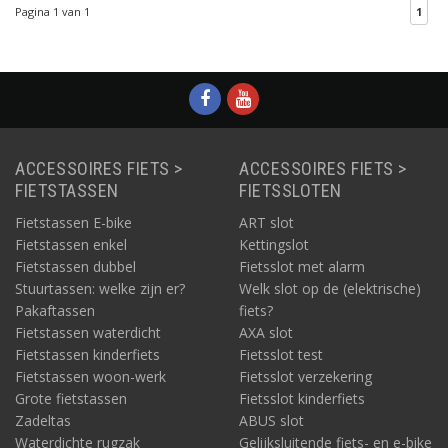
lampjes zijn gemakkelijk
Pagina 1 van 1
1
te bevestigen dankzij de
siliconen behuizing en
hebben twee standen:
constant en knipperlicht.
ACCESSOIRES FIETS >
ACCESSOIRES FIETS >
FIETSTASSEN
FIETSSLOTEN
Fietstassen E-bike
ART slot
Fietstassen enkel
Kettingslot
Fietstassen dubbel
Fietsslot met alarm
Stuurtassen: welke zijn er?
Welk slot op de (elektrische)
Pakaftassen
fiets?
Fietstassen waterdicht
AXA slot
Fietstassen kinderfiets
Fietsslot test
Fietstassen woon-werk
Fietsslot verzekering
Grote fietstassen
Fietsslot kinderfiets
Zadeltas
ABUS slot
Waterdichte rugzak
Gelijksluitende fiets- en e-bike