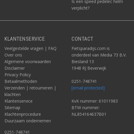
Is een speed pedelec helm
verplicht?
KLANTENSERVICE
CONTACT
Veelgestelde vragen | FAQ
Fietsparadijs.com is
Over ons
onderdeel van Media 73 B.V.
Algemene voorwaarden
Biesland 13
Disclaimer
1948 RJ Beverwijk
Privacy Policy
Betaalmethoden
0251-748741
Verzenden | retourneren |
[email protected]
klachten
Klantenservice
KvK nummer: 61011983
Sitemap
BTW nummer:
Klachtenprocedure
NL854164637B01
Duurzaam ondernemen
0251-748741