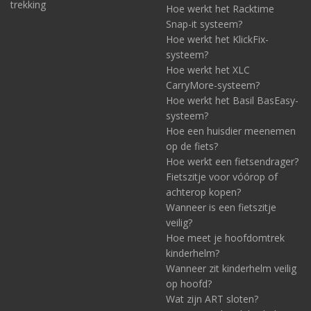
trekking
Hoe werkt het Racktime
Snap-it systeem?
Hoe werkt het KlickFix-
systeem?
Hoe werkt het XLC
CarryMore-systeem?
Hoe werkt het Basil BasEasy-
systeem?
Hoe een huisdier meenemen
op de fiets?
Hoe werkt een fietsendrager?
Fietszitje voor vóórop of
achterop kopen?
Wanneer is een fietszitje
veilig?
Hoe meet je hoofdomtrek
kinderhelm?
Wanneer zit kinderhelm veilig
op hoofd?
Wat zijn ART sloten?