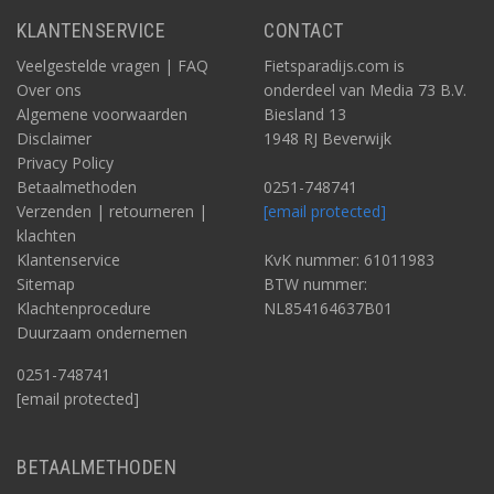
KLANTENSERVICE
CONTACT
Veelgestelde vragen | FAQ
Fietsparadijs.com is
Over ons
onderdeel van Media 73 B.V.
Algemene voorwaarden
Biesland 13
Disclaimer
1948 RJ Beverwijk
Privacy Policy
Betaalmethoden
0251-748741
Verzenden | retourneren |
[email protected]
klachten
Klantenservice
KvK nummer: 61011983
Sitemap
BTW nummer:
Klachtenprocedure
NL854164637B01
Duurzaam ondernemen
0251-748741
[email protected]
BETAALMETHODEN