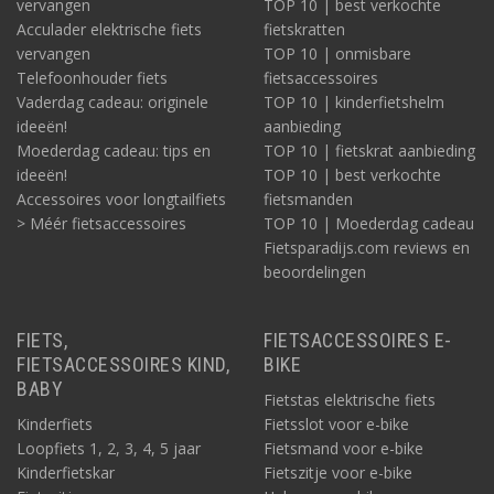
vervangen
TOP 10 | best verkochte
Acculader elektrische fiets
fietskratten
vervangen
TOP 10 | onmisbare
Telefoonhouder fiets
fietsaccessoires
Vaderdag cadeau: originele
TOP 10 | kinderfietshelm
ideeën!
aanbieding
Moederdag cadeau: tips en
TOP 10 | fietskrat aanbieding
ideeën!
TOP 10 | best verkochte
Accessoires voor longtailfiets
fietsmanden
> Méér fietsaccessoires
TOP 10 | Moederdag cadeau
Fietsparadijs.com reviews en
beoordelingen
FIETS,
FIETSACCESSOIRES E-
FIETSACCESSOIRES KIND,
BIKE
BABY
Fietstas elektrische fiets
Kinderfiets
Fietsslot voor e-bike
Loopfiets 1, 2, 3, 4, 5 jaar
Fietsmand voor e-bike
Kinderfietskar
Fietszitje voor e-bike