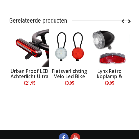
Gerelateerde producten
 Proof LED
Fietsverlichting
Lynx Retro
Snake
licht Ultra
Velo Led Bike
koplamp &
Ledverlichtin
Bright
Light Set
reflector
Rood (set)
€21,95
€3,95
€9,95
€7,95
aadbaar
achterlicht
formatie
Informatie
Informatie
Informatie