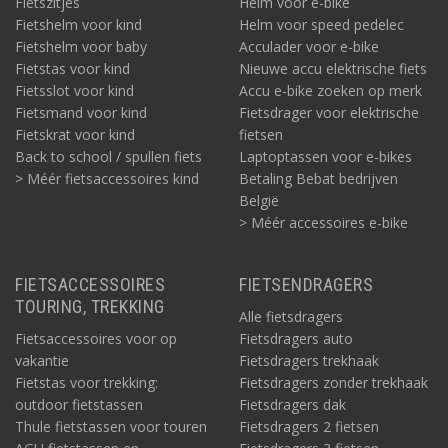
Fietszitjes
Helm voor e-bike
Fietshelm voor kind
Helm voor speed pedelec
Fietshelm voor baby
Acculader voor e-bike
Fietstas voor kind
Nieuwe accu elektrische fiets
Fietsslot voor kind
Accu e-bike zoeken op merk
Fietsmand voor kind
Fietsdrager voor elektrische
Fietskrat voor kind
fietsen
Back to school / spullen fiets
Laptoptassen voor e-bikes
> Méér fietsaccessoires kind
Betaling Bebat bedrijven
België
> Méér accessoires e-bike
FIETSACCESSOIRES
FIETSENDRAGERS
TOURING, TREKKING
Alle fietsdragers
Fietsaccessoires voor op
Fietsdragers auto
vakantie
Fietsdragers trekhaak
Fietstas voor trekking:
Fietsdragers zonder trekhaak
outdoor fietstassen
Fietsdragers dak
Thule fietstassen voor touren
Fietsdragers 2 fietsen