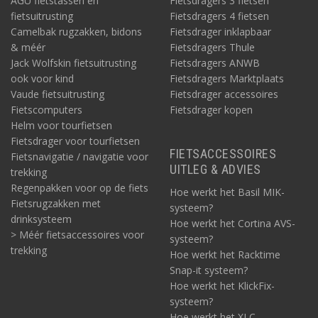
AGU fietstassen en
Fietsdragers 3 fietsen
fietsuitrusting
Fietsdragers 4 fietsen
Camelbak rugzakken, bidons
Fietsdrager inklapbaar
& méér
Fietsdragers Thule
Jack Wolfskin fietsuitrusting
Fietsdragers ANWB
ook voor kind
Fietsdragers Marktplaats
Vaude fietsuitrusting
Fietsdrager accessoires
Fietscomputers
Fietsdrager kopen
Helm voor tourfietsen
Fietsdrager voor tourfietsen
FIETSACCESSOIRES
Fietsnavigatie / navigatie voor
UITLEG & ADVIES
trekking
Regenpakken voor op de fiets
Hoe werkt het Basil MIK-
Fietsrugzakken met
systeem?
drinksysteem
Hoe werkt het Cortina AVS-
> Méér fietsaccessoires voor
systeem?
trekking
Hoe werkt het Racktime
Snap-it systeem?
Hoe werkt het KlickFix-
systeem?
Hoe werkt het XLC