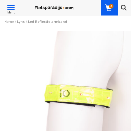
Toggle
0
Menu
navigation
Home
/
Lynx 4 Led Reflectie armband