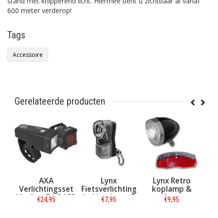
stand met knipperend licht. Hiermee bent u zichtbaar al vanaf
600 meter verderop!
Tags
Accessoire
Gerelateerde producten
AXA
AXA
Lynx
Lynx Retr
lichtingsset
Verlichtingsset
Fietsverlichting
koplamp 
line 44-R LED
Niteline T4-R LED
led koplamp 7
reflector
€18,95
€24,95
€7,95
€9,95
USB
USB
lux
achterlich