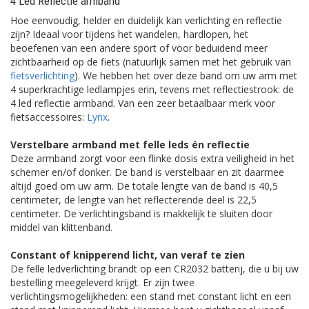
4 Led Reflectie armband
Hoe eenvoudig, helder en duidelijk kan verlichting en reflectie
zijn? Ideaal voor tijdens het wandelen, hardlopen, het
beoefenen van een andere sport of voor beduidend meer
zichtbaarheid op de fiets (natuurlijk samen met het gebruik van
fietsverlichting
). We hebben het over deze band om uw arm met
4 superkrachtige ledlampjes erin, tevens met reflectiestrook: de
4 led reflectie armband. Van een zeer betaalbaar merk voor
fietsaccessoires:
Lynx
.
Verstelbare armband met felle leds én reflectie
Deze armband zorgt voor een flinke dosis extra veiligheid in het
schemer en/of donker. De band is verstelbaar en zit daarmee
altijd goed om uw arm. De totale lengte van de band is 40,5
centimeter, de lengte van het reflecterende deel is 22,5
centimeter. De verlichtingsband is makkelijk te sluiten door
middel van klittenband.
Constant of knipperend licht, van veraf te zien
De felle ledverlichting brandt op een CR2032 batterij, die u bij uw
bestelling meegeleverd krijgt. Er zijn twee
verlichtingsmogelijkheden: een stand met constant licht en een