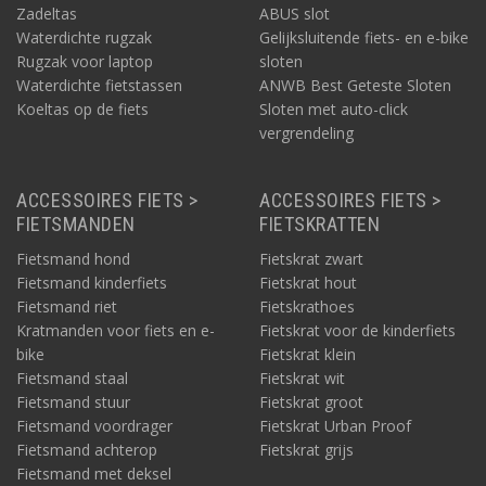
Zadeltas
ABUS slot
Waterdichte rugzak
Gelijksluitende fiets- en e-bike
Rugzak voor laptop
sloten
Waterdichte fietstassen
ANWB Best Geteste Sloten
Koeltas op de fiets
Sloten met auto-click
vergrendeling
ACCESSOIRES FIETS >
ACCESSOIRES FIETS >
FIETSMANDEN
FIETSKRATTEN
Fietsmand hond
Fietskrat zwart
Fietsmand kinderfiets
Fietskrat hout
Fietsmand riet
Fietskrathoes
Kratmanden voor fiets en e-
Fietskrat voor de kinderfiets
bike
Fietskrat klein
Fietsmand staal
Fietskrat wit
Fietsmand stuur
Fietskrat groot
Fietsmand voordrager
Fietskrat Urban Proof
Fietsmand achterop
Fietskrat grijs
Fietsmand met deksel