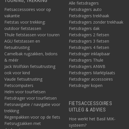
TOURING, TREKKING
Alle fietsdragers
Fietsaccessoires voor op
Fietsdragers auto
vakantie
Fietsdragers trekhaak
Fietstas voor trekking:
Fietsdragers zonder trekhaak
outdoor fietstassen
Fietsdragers dak
Thule fietstassen voor touren
Fietsdragers 2 fietsen
AGU fietstassen en
Fietsdragers 3 fietsen
fietsuitrusting
Fietsdragers 4 fietsen
Camelbak rugzakken, bidons
Fietsdrager inklapbaar
& méér
Fietsdragers Thule
Jack Wolfskin fietsuitrusting
Fietsdragers ANWB
ook voor kind
Fietsdragers Marktplaats
Vaude fietsuitrusting
Fietsdrager accessoires
Fietscomputers
Fietsdrager kopen
Helm voor tourfietsen
Fietsdrager voor tourfietsen
FIETSACCESSOIRES
Fietsnavigatie / navigatie voor
UITLEG & ADVIES
trekking
Regenpakken voor op de fiets
Hoe werkt het Basil MIK-
Fietsrugzakken met
systeem?