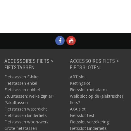
Informatie
Informatie
Informatie
Informatie
ACCESSOIRES FIETS >
ACCESSOIRES FIETS >
FIETSTASSEN
FIETSSLOTEN
Fietstassen E-bike
ART slot
Fietstassen enkel
Kettingslot
Fietstassen dubbel
Fietsslot met alarm
Stuurtassen: welke zijn er?
Welk slot op de (elektrische)
Pakaftassen
fiets?
Fietstassen waterdicht
AXA slot
Fietstassen kinderfiets
Fietsslot test
Fietstassen woon-werk
Fietsslot verzekering
Grote fietstassen
Fietsslot kinderfiets