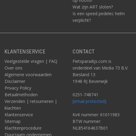
op hoofd?
Wat zijn ART sloten?
Is een speed pedelec helm
verplicht?
KLANTENSERVICE
CONTACT
Veelgestelde vragen | FAQ
Fietsparadijs.com is
Over ons
onderdeel van Media 73 B.V.
Algemene voorwaarden
Biesland 13
Disclaimer
1948 RJ Beverwijk
Privacy Policy
Betaalmethoden
0251-748741
Verzenden | retourneren |
[email protected]
klachten
Klantenservice
KvK nummer: 61011983
Sitemap
BTW nummer:
Klachtenprocedure
NL854164637B01
Duurzaam ondernemen