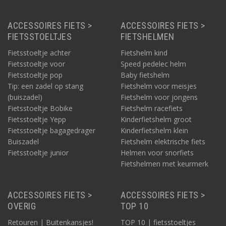
ACCESSOIRES FIETS >
ACCESSOIRES FIETS >
FIETSSTOELTJES
FIETSHELMEN
Fietsstoeltje achter
Fietshelm kind
Fietsstoeltje voor
Speed pedelec helm
Fietsstoeltje pop
Baby fietshelm
Tip: een zadel op stang
Fietshelm voor meisjes
(buiszadel)
Fietshelm voor jongens
Fietsstoeltje Bobike
Fietshelm racefiets
Fietsstoeltje Yepp
Kinderfietshelm groot
Fietsstoeltje bagagedrager
Kinderfietshelm klein
Buiszadel
Fietshelm elektrische fiets
Fietsstoeltje junior
Helmen voor snorfiets
Fietshelmen met keurmerk
ACCESSOIRES FIETS >
ACCESSOIRES FIETS >
OVERIG
TOP 10
Retouren | Buitenkansjes!
TOP 10 | fietsstoeltjes