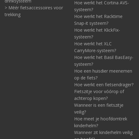
drinksysteem
Hoe werkt het Cortina AVS-
> Méér fietsaccessoires voor
systeem?
trekking
Hoe werkt het Racktime
Snap-it systeem?
Hoe werkt het KlickFix-
systeem?
Hoe werkt het XLC
CarryMore-systeem?
Hoe werkt het Basil BasEasy-
systeem?
Hoe een huisdier meenemen
op de fiets?
Hoe werkt een fietsendrager?
Fietszitje voor vóórop of
achterop kopen?
Wanneer is een fietszitje
veilig?
Hoe meet je hoofdomtrek
kinderhelm?
Wanneer zit kinderhelm veilig