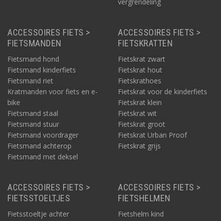
vergrendeling
daarbij niet afhankelijk van derden. Daarbij is het voor ons
vanzelfsprekend dat we alle producten zorgvuldig verpakken. Zo
ontvangt u de nieuwe aankoop normaal gesproken al de
ACCESSOIRES FIETS >
ACCESSOIRES FIETS >
volgende dag én in goede orde.
FIETSMANDEN
FIETSKRATTEN
Alvast veel plezier met uw nieuwe Urban Proof!
Fietsmand hond
Fietskrat zwart
Fietsmand kinderfiets
Fietskrat hout
Fietsmand riet
Fietskrathoes
Kratmanden voor fiets en e-
Fietskrat voor de kinderfiets
bike
Fietskrat klein
Fietsmand staal
Fietskrat wit
Fietsmand stuur
Fietskrat groot
Fietsmand voordrager
Fietskrat Urban Proof
Fietsmand achterop
Fietskrat grijs
Fietsmand met deksel
ACCESSOIRES FIETS >
ACCESSOIRES FIETS >
FIETSSTOELTJES
FIETSHELMEN
Fietsstoeltje achter
Fietshelm kind