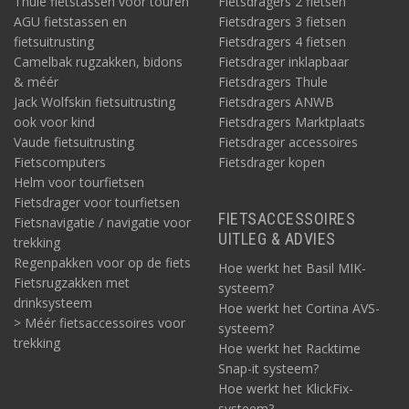
Thule fietstassen voor touren
Fietsdragers 2 fietsen
AGU fietstassen en
Fietsdragers 3 fietsen
fietsuitrusting
Fietsdragers 4 fietsen
Camelbak rugzakken, bidons
Fietsdrager inklapbaar
& méér
Fietsdragers Thule
Jack Wolfskin fietsuitrusting
Fietsdragers ANWB
ook voor kind
Fietsdragers Marktplaats
Vaude fietsuitrusting
Fietsdrager accessoires
Fietscomputers
Fietsdrager kopen
Helm voor tourfietsen
Fietsdrager voor tourfietsen
FIETSACCESSOIRES
Fietsnavigatie / navigatie voor
UITLEG & ADVIES
trekking
Regenpakken voor op de fiets
Hoe werkt het Basil MIK-
Fietsrugzakken met
systeem?
drinksysteem
Hoe werkt het Cortina AVS-
> Méér fietsaccessoires voor
systeem?
trekking
Hoe werkt het Racktime
Snap-it systeem?
Hoe werkt het KlickFix-
systeem?