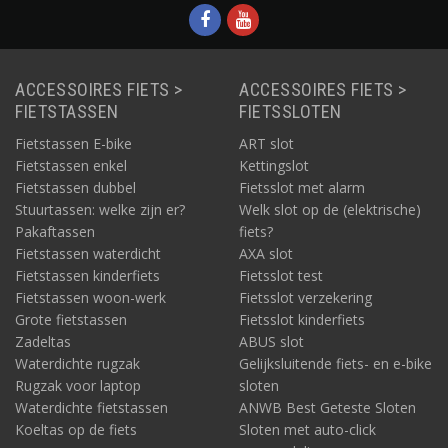
in Europa.
Urban Proof Recycled-collectie, voor een schonere
planeet
Fietstassen, fietskratten en andere accessoires uit de Recycled-
ACCESSOIRES FIETS >
ACCESSOIRES FIETS >
collectie van Urban Proof zijn gemaakt van gerecyclede
FIETSTASSEN
FIETSSLOTEN
materialen, zoals gerecyclede PET-flessen en gerecycled plastic.
Urban Proof werkt bovendien samen met LOVE. NOT WASTE.
Fietstassen E-bike
ART slot
Deze Nederlandse organisatie zet zich in voor een schonere
Fietstassen enkel
Kettingslot
planeet. Voor elk verkocht product uit de Recycled-collectie
Fietstassen dubbel
Fietsslot met alarm
doneert Urban Proof 5% van de winst aan LOVE. NOT WASTE.
Stuurtassen: welke zijn er?
Welk slot op de (elektrische)
Urban Proof-aanbod op Fietsparadijs.com
Pakaftassen
fiets?
Fietstassen waterdicht
AXA slot
Het kopen van een Urban Proof product kan snel en
Fietstassen kinderfiets
Fietsslot test
gemakkelijk online via deze website. Het aanbod
Fietstassen woon-werk
Fietsslot verzekering
bekijken?
Zie ons productaanbod met duidelijke en volledige
Grote fietstassen
Fietsslot kinderfiets
informatie. De voordelen uiten zich ook in lage prijzen, snelle
Zadeltas
ABUS slot
levertijden en goede levervoorwaarden. De producten van
Urban Proof levert Fietsparadijs.com vanuit voorraad. Dat
Waterdichte rugzak
Gelijksluitende fiets- en e-bike
betekent dat we deze producten zelf ook in handen hebben
Rugzak voor laptop
sloten
gehad en daardoor goed kennen. Een ander voordeel is dat we
Waterdichte fietstassen
ANWB Best Geteste Sloten
alle Urban Proof-accessoires die we verkopen, direct zelf
Koeltas op de fiets
Sloten met auto-click
kunnen verzenden. Daarmee verliezen we geen tijd en zijn we