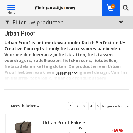
Toggle
0
Menu
navigation
Filter uw producten
Urban Proof
Urban Proof is het merk waaronder Dutch Perfect en U+
Creative Concepts trendy fietsaccessoires aanbieden.
Voorbeelden hiervan zijn fietskratten, fietstassen,
voordragers, zadelhoezen, fietskussens, fietsbellen,
fietszadels en kettingsloten. De producten van Urban
Proof hebben vaak een mooi en origineel design. Van fris
Lees meer
en kleurrijk tot vrolijk, maar ook ronduit stoere
fietsaccessoires zijn typerend voor dit merk. Ook goed
om te weten: bij de productie wordt zoveel mogelijk
gebruik gemaakt van gerecyclede materialen.
Urban Proof is ontstaan ​​uit een samenwerking tussen Dutch
Meest bekeken
1
2
3
4
5
Volgende Vorige
Perfect, specialist in fietsbanden, en U+ Creative Concepts.
Deze laatste onderneming is een jong
Urban Proof Enkele
conceptontwikkelingsbedrijf met een voorliefde voor fietsen en
fietstas en rugtas
duurzaamheid. U+ is een Certified B Corporation, vanwege hun
€59,95
Recycled Cargo