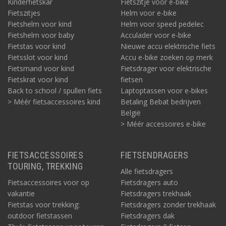
Kinderfietskar
Fietszitje voor e-bike
Fietszitjes
Helm voor e-bike
Fietshelm voor kind
Helm voor speed pedelec
Fietshelm voor baby
Acculader voor e-bike
Fietstas voor kind
Nieuwe accu elektrische fiets
Fietsslot voor kind
Accu e-bike zoeken op merk
Fietsmand voor kind
Fietsdrager voor elektrische
Fietskrat voor kind
fietsen
Back to school / spullen fiets
Laptoptassen voor e-bikes
> Méér fietsaccessoires kind
Betaling Bebat bedrijven
België
> Méér accessoires e-bike
FIETSACCESSOIRES
FIETSENDRAGERS
TOURING, TREKKING
Alle fietsdragers
Fietsaccessoires voor op
Fietsdragers auto
vakantie
Fietsdragers trekhaak
Fietstas voor trekking:
Fietsdragers zonder trekhaak
outdoor fietstassen
Fietsdragers dak