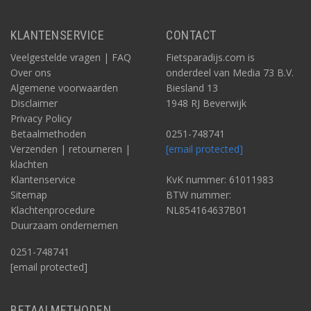
KLANTENSERVICE
CONTACT
Veelgestelde vragen | FAQ
Fietsparadijs.com is
Over ons
onderdeel van Media 73 B.V.
Algemene voorwaarden
Biesland 13
Disclaimer
1948 RJ Beverwijk
Privacy Policy
Betaalmethoden
0251-748741
Verzenden | retourneren |
[email protected]
klachten
Klantenservice
KvK nummer: 61011983
Sitemap
BTW nummer:
Klachtenprocedure
NL854164637B01
Duurzaam ondernemen
0251-748741
[email protected]
BETAALMETHODEN