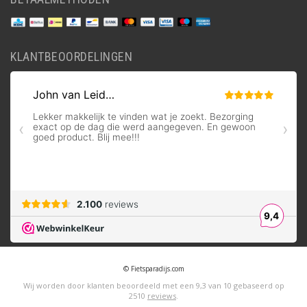
KLANTBEOORDELINGEN
© Fietsparadijs.com
Wij worden door klanten beoordeeld met een
9,3
van
10
gebaseerd op
2510
reviews
.