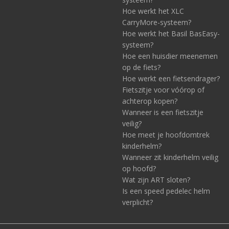
Hoe werkt het XLC
CarryMore-systeem?
Hoe werkt het Basil BasEasy-
systeem?
Hoe een huisdier meenemen
op de fiets?
Hoe werkt een fietsendrager?
Fietszitje voor vóórop of
achterop kopen?
Wanneer is een fietszitje
veilig?
Hoe meet je hoofdomtrek
kinderhelm?
Wanneer zit kinderhelm veilig
op hoofd?
Wat zijn ART sloten?
Is een speed pedelec helm
verplicht?