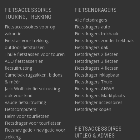
FIETSACCESSOIRES
FIETSENDRAGERS
TOURING, TREKKING
Alle fietsdragers
Fietsaccessoires voor op
Fietsdragers auto
vakantie
Fietsdragers trekhaak
Fietstas voor trekking:
Fietsdragers zonder trekhaak
outdoor fietstassen
Fietsdragers dak
Thule fietstassen voor touren
Fietsdragers 2 fietsen
AGU fietstassen en
Fietsdragers 3 fietsen
fietsuitrusting
Fietsdragers 4 fietsen
Camelbak rugzakken, bidons
Fietsdrager inklapbaar
& méér
Fietsdragers Thule
Jack Wolfskin fietsuitrusting
Fietsdragers ANWB
ook voor kind
Fietsdragers Marktplaats
Vaude fietsuitrusting
Fietsdrager accessoires
Fietscomputers
Fietsdrager kopen
Helm voor tourfietsen
Fietsdrager voor tourfietsen
FIETSACCESSOIRES
Fietsnavigatie / navigatie voor
UITLEG & ADVIES
trekking