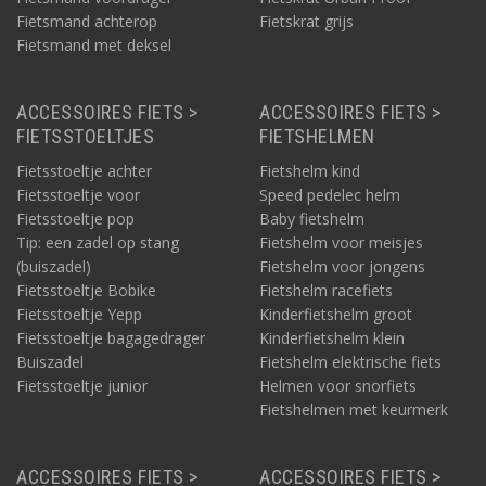
Fietsmand achterop
Fietskrat grijs
Fietsmand met deksel
ACCESSOIRES FIETS >
ACCESSOIRES FIETS >
FIETSSTOELTJES
FIETSHELMEN
Fietsstoeltje achter
Fietshelm kind
Fietsstoeltje voor
Speed pedelec helm
Fietsstoeltje pop
Baby fietshelm
Tip: een zadel op stang
Fietshelm voor meisjes
(buiszadel)
Fietshelm voor jongens
Fietsstoeltje Bobike
Fietshelm racefiets
Fietsstoeltje Yepp
Kinderfietshelm groot
Fietsstoeltje bagagedrager
Kinderfietshelm klein
Buiszadel
Fietshelm elektrische fiets
Fietsstoeltje junior
Helmen voor snorfiets
Fietshelmen met keurmerk
ACCESSOIRES FIETS >
ACCESSOIRES FIETS >