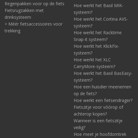
Regenpakken voor op de fiets
Hoe werkt het Basil MIK-
Fietsrugzakken met
systeem?
drinksysteem
Hoe werkt het Cortina AVS-
> Méér fietsaccessoires voor
systeem?
trekking
Hoe werkt het Racktime
Snap-it systeem?
Hoe werkt het KlickFix-
systeem?
Hoe werkt het XLC
CarryMore-systeem?
Hoe werkt het Basil BasEasy-
systeem?
Hoe een huisdier meenemen
op de fiets?
Hoe werkt een fietsendrager?
Fietszitje voor vóórop of
achterop kopen?
Wanneer is een fietszitje
veilig?
Hoe meet je hoofdomtrek