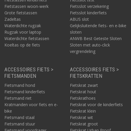
voor haast elk elektrisch voertuig, - vaartuig of - apparaat.
Fietstassen woon-werk
Fietsslot verzekering
Daarnaast kunt u hier online alles kopen voor montage,
Grote fietstassen
Fietsslot kinderfiets
communicatie en monitoring rondom het opladen van accu en
Zadeltas
ABUS slot
batterij(en). Daaronder ook accessoires voor stroom opwekken
Waterdichte rugzak
Gelijksluitende fiets- en e-bike
en laden via solar of windergie. Naast BMZ zijn er op
Acculaders.nl nog veel meer merken te vinden, zowel
Rugzak voor laptop
sloten
budgetmerken als de bekende merken van hoge kwaliteit.
Waterdichte fietstassen
ANWB Best Geteste Sloten
Koeltas op de fiets
Sloten met auto-click
vergrendeling
ACCESSOIRES FIETS >
ACCESSOIRES FIETS >
FIETSMANDEN
FIETSKRATTEN
Fietsmand hond
Fietskrat zwart
Fietsmand kinderfiets
Fietskrat hout
Fietsmand riet
Fietskrathoes
Kratmanden voor fiets en e-
Fietskrat voor de kinderfiets
bike
Fietskrat klein
Fietsmand staal
Fietskrat wit
Fietsmand stuur
Fietskrat groot
Fietsmand voordrager
Fietskrat Urban Proof