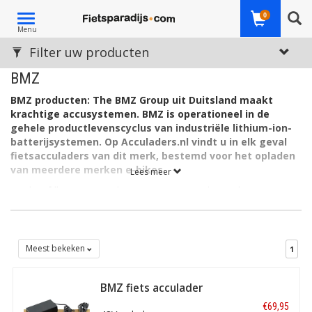
Toggle
0
Menu
navigation
Filter uw producten
BMZ
BMZ producten: The BMZ Group uit Duitsland maakt
krachtige accusystemen. BMZ is operationeel in de
gehele productlevenscyclus van industriële lithium-ion-
batterijsystemen. Op Acculaders.nl vindt u in elk geval
fietsacculaders van dit merk, bestemd voor het opladen
van meerdere merken e-bikes.
Lees meer
Het hoofdkantoor van de groep is gevestigd in Karlstein,
Frankfurt am Main. Het bedrijf fabriceert zijn producten in China,
Polen en de Verenigde Staten, heeft kantoren in Japan en
Frankrijk, ruim drieduizend medewerkers, waaronder een
innovatieteam van ruim 150 mensen, en een wereldwijd
Meest bekeken
1
servicenetwerk. BMZ werkt continu aan het verder ontwikkelen
van de lithium-ion accu - van prototypebouw tot serieproductie.
BMZ fiets acculader
The BMZ Group werkt daarnaast aan het ontwikkelen van
48V 2A Gazelle
intelligente laadtechniek en communicatie-interface.
€69,95
Amphenol plug