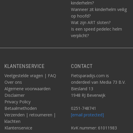
kinderhelm?
Wanneer zit kinderhelm veilig
op hoofd?
Wat zijn ART sloten?
Is een speed pedelec helm
verplicht?
KLANTENSERVICE
CONTACT
Veelgestelde vragen | FAQ
Fietsparadijs.com is
Over ons
onderdeel van Media 73 B.V.
Algemene voorwaarden
Biesland 13
Disclaimer
1948 RJ Beverwijk
Privacy Policy
Betaalmethoden
0251-748741
Verzenden | retourneren |
[email protected]
klachten
Klantenservice
KvK nummer: 61011983