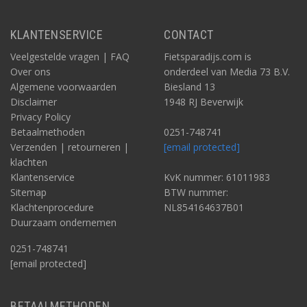
KLANTENSERVICE
CONTACT
Veelgestelde vragen | FAQ
Fietsparadijs.com is
Over ons
onderdeel van Media 73 B.V.
Algemene voorwaarden
Biesland 13
Disclaimer
1948 RJ Beverwijk
Privacy Policy
Betaalmethoden
0251-748741
Verzenden | retourneren |
[email protected]
klachten
Klantenservice
KvK nummer: 61011983
Sitemap
BTW nummer:
Klachtenprocedure
NL854164637B01
Duurzaam ondernemen
0251-748741
[email protected]
BETAALMETHODEN