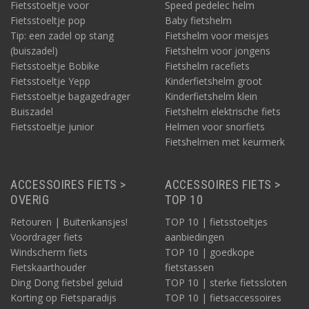
Fietsstoeltje voor
Speed pedelec helm
Fietsstoeltje pop
Baby fietshelm
Tip: een zadel op stang
Fietshelm voor meisjes
(buiszadel)
Fietshelm voor jongens
Fietsstoeltje Bobike
Fietshelm racefiets
Fietsstoeltje Yepp
Kinderfietshelm groot
Fietsstoeltje bagagedrager
Kinderfietshelm klein
Buiszadel
Fietshelm elektrische fiets
Fietsstoeltje junior
Helmen voor snorfiets
Fietshelmen met keurmerk
ACCESSOIRES FIETS >
ACCESSOIRES FIETS >
OVERIG
TOP 10
Retouren | Buitenkansjes!
TOP 10 | fietsstoeltjes
Voordrager fiets
aanbiedingen
Windscherm fiets
TOP 10 | goedkope
Fietskaarthouder
fietstassen
Ding Dong fietsbel geluid
TOP 10 | sterke fietssloten
Korting op Fietsparadijs
TOP 10 | fietsaccessoires