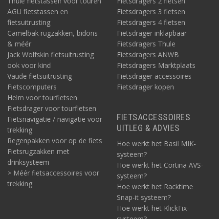
Thule fietstassen voor touren
Fietsdragers 2 fietsen
AGU fietstassen en
Fietsdragers 3 fietsen
fietsuitrusting
Fietsdragers 4 fietsen
Camelbak rugzakken, bidons
Fietsdrager inklapbaar
& méér
Fietsdragers Thule
Jack Wolfskin fietsuitrusting
Fietsdragers ANWB
ook voor kind
Fietsdragers Marktplaats
Vaude fietsuitrusting
Fietsdrager accessoires
Fietscomputers
Fietsdrager kopen
Helm voor tourfietsen
Fietsdrager voor tourfietsen
FIETSACCESSOIRES
Fietsnavigatie / navigatie voor
UITLEG & ADVIES
trekking
Regenpakken voor op de fiets
Hoe werkt het Basil MIK-
Fietsrugzakken met
systeem?
drinksysteem
Hoe werkt het Cortina AVS-
> Méér fietsaccessoires voor
systeem?
trekking
Hoe werkt het Racktime
Snap-it systeem?
Hoe werkt het KlickFix-
systeem?