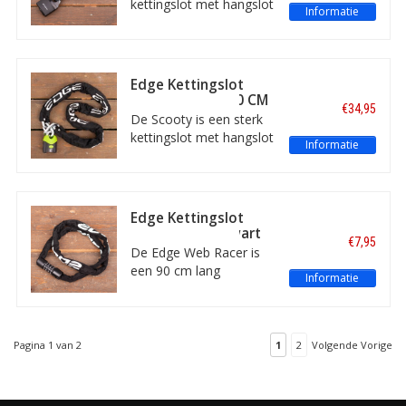
kettingslot met hangslot
Informatie
van 120 cm lang. Met
beschermhoes,
stofkapje en schakels
van 10mm. Inclusief
Edge Kettingslot
twee sleutels.
Scooty ART4 120 CM
€34,95
Zwart
De Scooty is een sterk
kettingslot met hangslot
Informatie
van 120 cm lang.
Gemaakt van gehard
staal, met
beschermhoes,
Edge Kettingslot
stofkapje,
Web Race 90 Zwart
€7,95
waterbestendig slot en
De Edge Web Racer is
kettingschakels van 10
een 90 cm lang
Informatie
mm dik. Inclusief twee
kettingslot met
sleutels.
cijfercode. Met
beschermhoes en
kettingschakels van 3,5
Pagina 1 van 2
1
2
Volgende Vorige
mm dik.