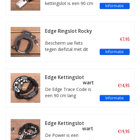
mm dik. Met ART-1
kettingslot is een 90 cm
Informatie
keurmerk.
lang kettingslot met
sterk hangslot. Met
beschermhoes, water-
en vuilwerende cilinder
Edge Ringslot Rocky
en kettingschakels van 6
Zwart
€7,95
mm dik.
Bescherm uw fiets
tegen diefstal met dit
Informatie
ringslot van Edge. De
Rocky is gemaakt van
sterk mat kunststof en
heeft een 8 mm dikke
Edge Kettingslot
stalen beugel.
Trace Code 90 Zwart
€14,95
De Edge Trace Code is
een 90 cm lang
Informatie
kettingslot met
cijfercode. Met
beschermhoes en
kettingschakels van 6
Edge Kettingslot
mm dik.
Power 120 CM Zwart
€19,95
De Power is een