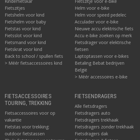
Kinderfietskar
Fietszitje voor e-bike
Fietszitjes
Helm voor e-bike
Fietshelm voor kind
Helm voor speed pedelec
Fietshelm voor baby
Acculader voor e-bike
Fietstas voor kind
Nieuwe accu elektrische fiets
Fietsslot voor kind
Accu e-bike zoeken op merk
Fietsmand voor kind
Fietsdrager voor elektrische
Fietskrat voor kind
fietsen
Back to school / spullen fiets
Laptoptassen voor e-bikes
> Méér fietsaccessoires kind
Betaling Bebat bedrijven
België
> Méér accessoires e-bike
FIETSACCESSOIRES
FIETSENDRAGERS
TOURING, TREKKING
Alle fietsdragers
Fietsaccessoires voor op
Fietsdragers auto
vakantie
Fietsdragers trekhaak
Fietstas voor trekking:
Fietsdragers zonder trekhaak
outdoor fietstassen
Fietsdragers dak