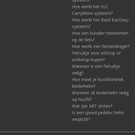
Hoe werkt het XLC
CarryMore-systeem?
Hoe werkt het Basil BasEasy-
systeem?
Hoe een huisdier meenemen
op de fiets?
Hoe werkt een fietsendrager?
Fietszitje voor vóórop of
achterop kopen?
Wanneer is een fietszitje
veilig?
Hoe meet je hoofdomtrek
kinderhelm?
Wanneer zit kinderhelm veilig
op hoofd?
Wat zijn ART sloten?
Is een speed pedelec helm
verplicht?