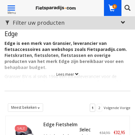
Toggle
0
Menu
navigation
Filter uw producten
Edge
Edge is een merk van Gransier, leverancier van
fietsaccessoires aan webshops zoals Fietsparadijs.com.
Fietskratten, fietssloten, fietstassen en overige
producten van het merk Edge zijn bereikbaar voor een
behapbaar budget.
Lees meer
Gransier BV is al sinds 1966 een totaalleverancier voor de
vakhandel, met producten en accessoires voor fietsen, e-bikes,
scooters, brommers en soortgelijke voertuigen. Deze
fietskratten, fietssloten, fietstassen en andere accessoires
vinden hun weg vanuit het Nederlandse Heerlen naar meerdere
landen in Europa. Edge producten komen terecht in de webshop
Meest bekeken
1
2
Volgende Vorige
en overige online detailhandel, maar ook bij sociale instellingen,
fysieke fietszaken, scooterwinkels en in praktijkscholen.
Edge Fietshelm
Assortiment
SALE
Urban E-Bike Pedelec
€32,95
€54,95
Kleurrijke fietskratten van Edge onder de noemer Urban Crate?
L Zwart