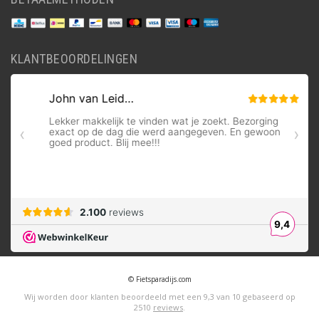
KLANTBEOORDELINGEN
© Fietsparadijs.com
Wij worden door klanten beoordeeld met een
9,3
van
10
gebaseerd op
2510
reviews
.