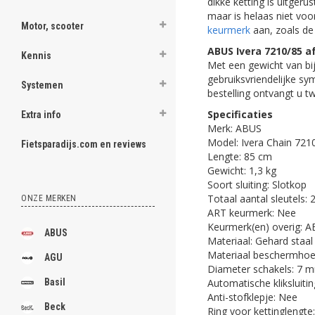
dikke ketting is uitgeru
maar is helaas niet vo
Motor, scooter
keurmerk
aan, zoals de
ABUS Ivera 7210/85 a
Kennis
Met een gewicht van bij
gebruiksvriendelijke sy
Systemen
bestelling ontvangt u tw
Specificaties
Extra info
Merk: ABUS
Model: Ivera Chain 721
Fietsparadijs.com en reviews
Lengte: 85 cm
Gewicht: 1,3 kg
Soort sluiting: Slotkop
Totaal aantal sleutels: 
ONZE MERKEN
ART keurmerk: Nee
Keurmerk(en) overig: A
ABUS
Materiaal: Gehard staal
Materiaal beschermho
AGU
Diameter schakels: 7 
Automatische kliksluitin
Basil
Anti-stofklepje: Nee
Beck
Ring voor kettinglengte