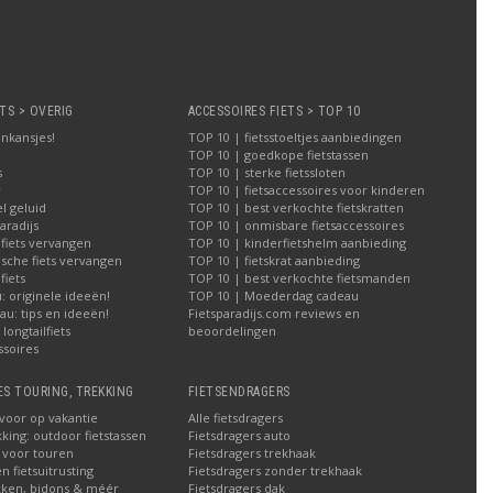
TS > OVERIG
ACCESSOIRES FIETS > TOP 10
nkansjes!
TOP 10 | fietsstoeltjes aanbiedingen
TOP 10 | goedkope fietstassen
s
TOP 10 | sterke fietssloten
r
TOP 10 | fietsaccessoires voor kinderen
l geluid
TOP 10 | best verkochte fietskratten
aradijs
TOP 10 | onmisbare fietsaccessoires
 fiets vervangen
TOP 10 | kinderfietshelm aanbieding
ische fiets vervangen
TOP 10 | fietskrat aanbieding
iets
TOP 10 | best verkochte fietsmanden
 originele ideeën!
TOP 10 | Moederdag cadeau
u: tips en ideeën!
Fietsparadijs.com reviews en
longtailfiets
beoordelingen
ssoires
ES TOURING, TREKKING
FIETSENDRAGERS
 voor op vakantie
Alle fietsdragers
kking: outdoor fietstassen
Fietsdragers auto
n voor touren
Fietsdragers trekhaak
n fietsuitrusting
Fietsdragers zonder trekhaak
ken, bidons & méér
Fietsdragers dak