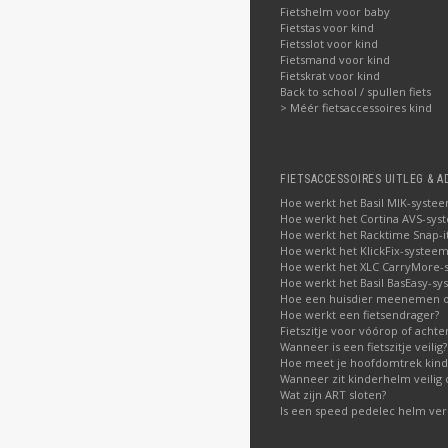
Fietshelm voor baby
Fietstas voor kind
Fietsslot voor kind
Fietsmand voor kind
Fietskrat voor kind
Back to school / spullen fiets
> Méér fietsaccessoires kind
FIETSACCESSOIRES UITLEG & A
Hoe werkt het Basil MIK-syste
Hoe werkt het Cortina AVS-sys
Hoe werkt het Racktime Snap-i
Hoe werkt het KlickFix-systeem
Hoe werkt het XLC CarryMore-
Hoe werkt het Basil BasEasy-sy
Hoe een huisdier meenemen op
Hoe werkt een fietsendrager?
Fietszitje voor vóórop of acht
Wanneer is een fietszitje veilig?
Hoe meet je hoofdomtrek kin
Wanneer zit kinderhelm veilig 
Wat zijn ART sloten?
Is een speed pedelec helm verp