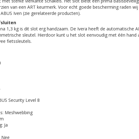
st met sterke vierkante schakels. Het slot biedt een prima basisbeveilig
orzien van een ART keurmerk. Voor echt goede bescherming raden wi
 ABUS Iven (zie gerelateerde producten).
fsluiten
na 1,3 kg is dit slot erg handzaam. De Ivera heeft de automatische A
mmetrische sleutel. Hierdoor kunt u het slot eenvoudig met één hand a
ee fietssleutels.
0
2
BUS Security Level 8
es: Meshwebbing
mm
g: Ja
: Nee