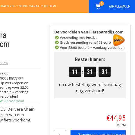
0
WINKELWAGEN
GRATIS VERZENDING VANAF 75,00 EURO
ra
5cm
Bestel binnen:
review
11
31
30
:
:
87779
4003318877797
Op werkdagen en
en uw bestelling wordt vandaag
zondag voor 22:00
nog verstuurd!
besteld = vandaag
verzonden!
Op voorraad
BUS! De Ivera Chain
rzien van een
€44,95
 fiets voorkomt.
Incl. btw
Toevoegen aan winkelwagen