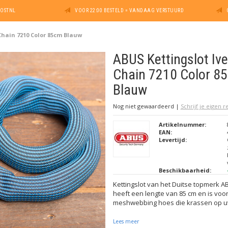
POSTNL
VOOR 22:00 BESTELD = VANDAAG VERSTUURD
Chain 7210 Color 85cm Blauw
ABUS Kettingslot Ive
Chain 7210 Color 8
Blauw
Nog niet gewaardeerd
|
Schrijf je eigen 
Artikelnummer:
EAN:
Levertijd:
Beschikbaarheid:
Kettingslot van het Duitse topmerk A
heeft een lengte van 85 cm en is voo
meshwebbing hoes die krassen op uw
Lees meer