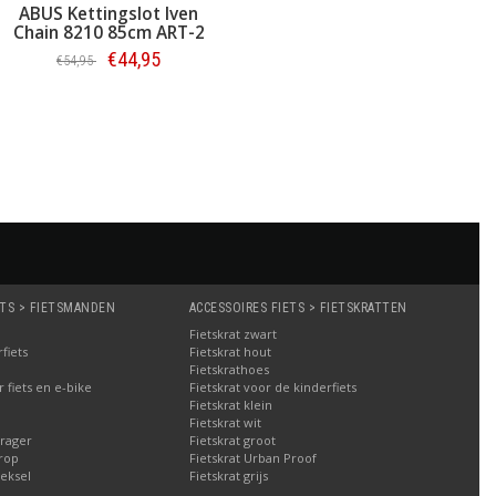
ABUS Kettingslot Iven
Chain 8210 85cm ART-2
€44,95
€54,95
Bestellen
ETS > FIETSMANDEN
ACCESSOIRES FIETS > FIETSKRATTEN
Fietskrat zwart
fiets
Fietskrat hout
Fietskrathoes
fiets en e-bike
Fietskrat voor de kinderfiets
Fietskrat klein
Fietskrat wit
rager
Fietskrat groot
rop
Fietskrat Urban Proof
eksel
Fietskrat grijs