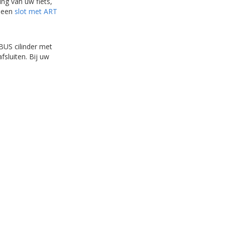
ing van uw fiets,
j een
slot met ART
BUS cilinder met
fsluiten. Bij uw