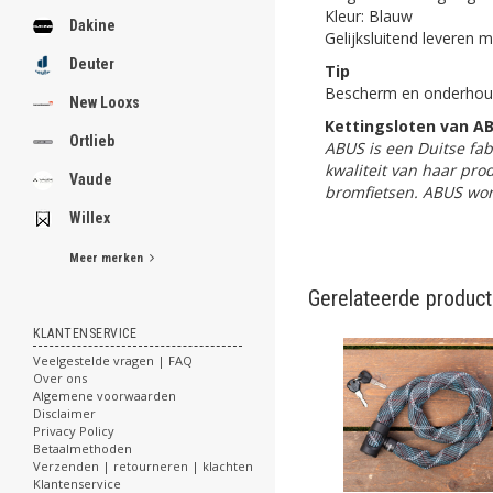
Kleur: Blauw
Dakine
Gelijksluitend leveren m
Deuter
Tip
Bescherm en onderhoud 
New Looxs
Kettingsloten van A
Ortlieb
ABUS is een Duitse fab
kwaliteit van haar pro
Vaude
bromfietsen. ABUS word
Willex
Meer merken
Gerelateerde produc
KLANTENSERVICE
Veelgestelde vragen | FAQ
Over ons
Algemene voorwaarden
Disclaimer
Privacy Policy
Betaalmethoden
Verzenden | retourneren | klachten
Klantenservice