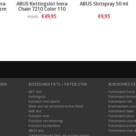
era
ABUS Kettingslot Ivera
ABUS Slotspray 50 ml
 cm
Chain 7210 Color 110
cm Blauw
€49,95
€9,95
€55,00
Bestellen
Bestellen
SSEN
ACCESSOIRES FIETS > FIETSSLOTEN
ACCESSOIRES FI
ART slot
Fietsmand hond
Kettingslot
Fietsmand kinder
Fietsslot met alarm
Fietsmand riet
Welk slot op de (elektrische) fiets?
Kratmanden voor 
AXA slot
Fietsmand staal
Fietsslot test
Fietsmand stuur
Fietsslot verzekering
Fietsmand voord
Fietsslot kinderfiets
Fietsmand achte
ABUS slot
Fietsmand met d
Gelijksluitende fiets- en e-bike sloten