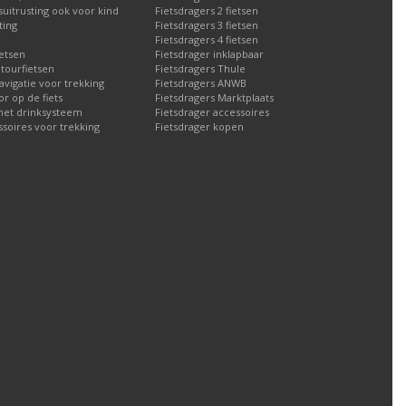
tsuitrusting ook voor kind
Fietsdragers 2 fietsen
ting
Fietsdragers 3 fietsen
Fietsdragers 4 fietsen
etsen
Fietsdrager inklapbaar
 tourfietsen
Fietsdragers Thule
navigatie voor trekking
Fietsdragers ANWB
 op de fiets
Fietsdragers Marktplaats
met drinksysteem
Fietsdrager accessoires
ssoires voor trekking
Fietsdrager kopen