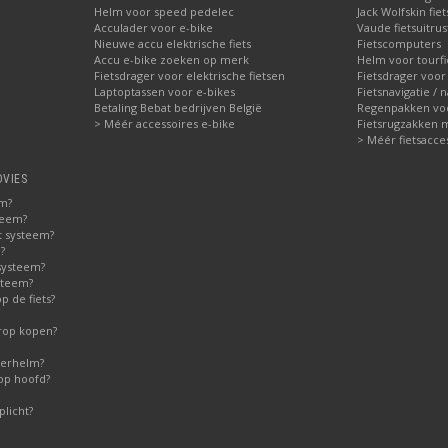
Helm voor speed pedelec
Jack Wolfskin fie
Acculader voor e-bike
Vaude fietsuitrus
Nieuwe accu elektrische fiets
Fietscomputers
Accu e-bike zoeken op merk
Helm voor tourfi
Fietsdrager voor elektrische fietsen
Fietsdrager voor
Laptoptassen voor e-bikes
Fietsnavigatie / 
Betaling Bebat bedrijven België
Regenpakken voor
> Méér accessoires e-bike
Fietsrugzakken 
> Méér fietsacce
DVIES
em?
teem?
t systeem?
?
systeem?
steem?
 de fiets?
erop kopen?
derhelm?
op hoofd?
licht?