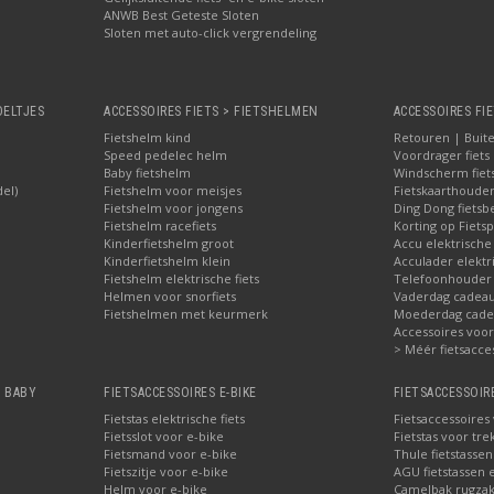
ANWB Best Geteste Sloten
Sloten met auto-click vergrendeling
OELTJES
ACCESSOIRES FIETS > FIETSHELMEN
ACCESSOIRES FIE
Fietshelm kind
Retouren | Buite
Speed pedelec helm
Voordrager fiets
Baby fietshelm
Windscherm fiet
del)
Fietshelm voor meisjes
Fietskaarthoude
Fietshelm voor jongens
Ding Dong fietsbe
Fietshelm racefiets
Korting op Fietsp
Kinderfietshelm groot
Accu elektrische
Kinderfietshelm klein
Acculader elektr
Fietshelm elektrische fiets
Telefoonhouder f
Helmen voor snorfiets
Vaderdag cadeau:
Fietshelmen met keurmerk
Moederdag cadea
Accessoires voor 
> Méér fietsacce
, BABY
FIETSACCESSOIRES E-BIKE
FIETSACCESSOIR
Fietstas elektrische fiets
Fietsaccessoires
Fietsslot voor e-bike
Fietstas voor tre
Fietsmand voor e-bike
Thule fietstasse
Fietszitje voor e-bike
AGU fietstassen e
Helm voor e-bike
Camelbak rugzak