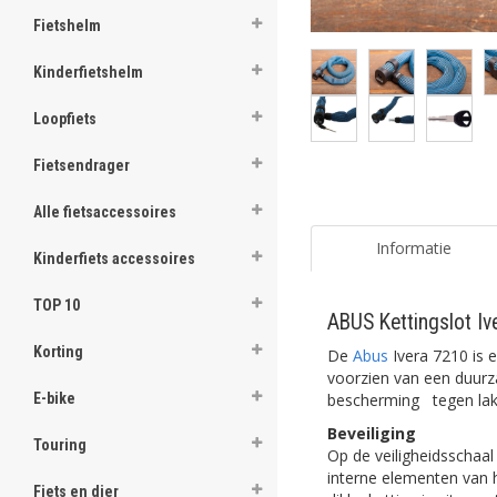
Fietshelm
Kinderfietshelm
Loopfiets
Fietsendrager
Alle fietsaccessoires
Informatie
Kinderfiets accessoires
TOP 10
ABUS Kettingslot I
Korting
De
Abus
Ivera 7210 is e
voorzien van een duurz
bescherming tegen lak
E-bike
Beveiliging
Touring
Op de veiligheidsschaa
interne elementen van 
Fiets en dier