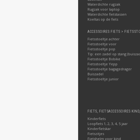
Waterdichte rugzak
Rugzak voor laptop
Waterdichte fietstassen
Koeltas op de fiets
ACCESSOIRES FIETS > FIETSST
Fietsstoeltje achter
Fietsstoeltje voor
Fietsstoeltje pop
Tip: een zadel op stang (buisza
Fietsstoeltje Bobike
Fietsstoeltje Yepp
Fietsstoeltje bagagedrager
Buiszadel
Fietsstoeltje junior
FIETS, FIETSACCESSOIRES KIND
Kinderfiets
Loopfiets 1, 2, 3, 4, 5 jaar
Kinderfietskar
Fietszitjes
Fietshelm voor kind