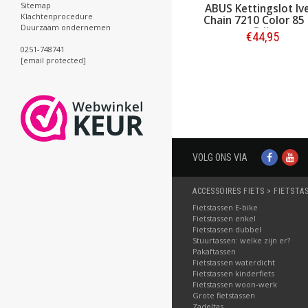
Sitemap
ABUS Kettingslot Iv
Klachtenprocedure
Chain 7210 Color 85
Duurzaam ondernemen
Grijs
€44,95
0251-748741
[email protected]
Bestellen
VOLG ONS VIA
ACCESSOIRES FIETS > FIETSTA
Fietstassen E-bike
Fietstassen enkel
Fietstassen dubbel
Stuurtassen: welke zijn er?
Pakaftassen
Fietstassen waterdicht
Fietstassen kinderfiets
Fietstassen woon-werk
Grote fietstassen
Zadeltas