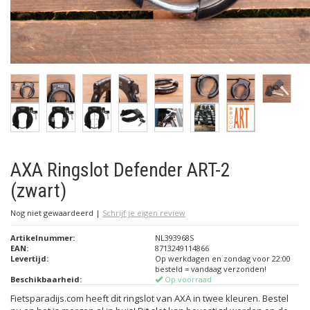
AXA Ringslot Defender ART-2
(zwart)
Nog niet gewaardeerd
|
Schrijf je eigen review
Artikelnummer:
NL393968S
EAN:
8713249114866
Levertijd:
Op werkdagen en zondag voor 22:00
besteld = vandaag verzonden!
Beschikbaarheid:
Op voorraad
Fietsparadijs.com heeft dit ringslot van AXA in twee kleuren. Bestel