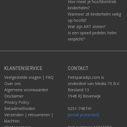
Hoe meet je hoofdomtrek
kinderhelm?
Wanneer zit kinderhelm veilig
op hoofd?
Wat zijn ART sloten?
Is een speed pedelec helm
verplicht?
KLANTENSERVICE
CONTACT
Veelgestelde vragen | FAQ
Fietsparadijs.com is
Over ons
onderdeel van Media 73 B.V.
Algemene voorwaarden
Biesland 13
Disclaimer
1948 RJ Beverwijk
Privacy Policy
Betaalmethoden
0251-748741
Verzenden | retourneren |
[email protected]
klachten