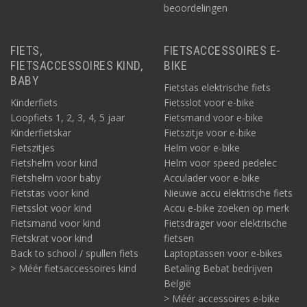
beoordelingen
FIETS,
FIETSACCESSOIRES E-
FIETSACCESSOIRES KIND,
BIKE
BABY
Fietstas elektrische fiets
Kinderfiets
Fietsslot voor e-bike
Loopfiets 1, 2, 3, 4, 5 jaar
Fietsmand voor e-bike
Kinderfietskar
Fietszitje voor e-bike
Fietszitjes
Helm voor e-bike
Fietshelm voor kind
Helm voor speed pedelec
Fietshelm voor baby
Acculader voor e-bike
Fietstas voor kind
Nieuwe accu elektrische fiets
Fietsslot voor kind
Accu e-bike zoeken op merk
Fietsmand voor kind
Fietsdrager voor elektrische
Fietskrat voor kind
fietsen
Back to school / spullen fiets
Laptoptassen voor e-bikes
> Méér fietsaccessoires kind
Betaling Bebat bedrijven
België
> Méér accessoires e-bike