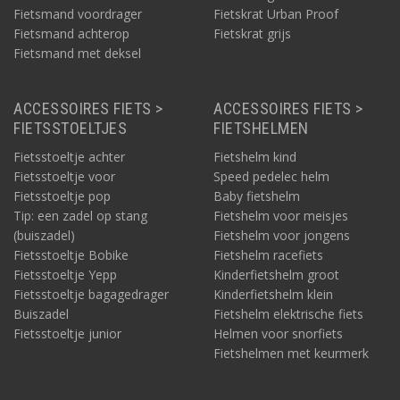
Fietsmand voordrager
Fietskrat Urban Proof
Fietsmand achterop
Fietskrat grijs
Fietsmand met deksel
ACCESSOIRES FIETS >
ACCESSOIRES FIETS >
FIETSSTOELTJES
FIETSHELMEN
Fietsstoeltje achter
Fietshelm kind
Fietsstoeltje voor
Speed pedelec helm
Fietsstoeltje pop
Baby fietshelm
Tip: een zadel op stang
Fietshelm voor meisjes
(buiszadel)
Fietshelm voor jongens
Fietsstoeltje Bobike
Fietshelm racefiets
Fietsstoeltje Yepp
Kinderfietshelm groot
Fietsstoeltje bagagedrager
Kinderfietshelm klein
Buiszadel
Fietshelm elektrische fiets
Fietsstoeltje junior
Helmen voor snorfiets
Fietshelmen met keurmerk