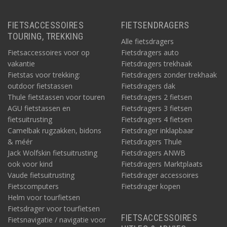
FIETSACCESSOIRES
FIETSENDRAGERS
TOURING, TREKKING
Alle fietsdragers
Fietsaccessoires voor op
Fietsdragers auto
vakantie
Fietsdragers trekhaak
Fietstas voor trekking:
Fietsdragers zonder trekhaak
outdoor fietstassen
Fietsdragers dak
Thule fietstassen voor touren
Fietsdragers 2 fietsen
AGU fietstassen en
Fietsdragers 3 fietsen
fietsuitrusting
Fietsdragers 4 fietsen
Camelbak rugzakken, bidons
Fietsdrager inklapbaar
& méér
Fietsdragers Thule
Jack Wolfskin fietsuitrusting
Fietsdragers ANWB
ook voor kind
Fietsdragers Marktplaats
Vaude fietsuitrusting
Fietsdrager accessoires
Fietscomputers
Fietsdrager kopen
Helm voor tourfietsen
Fietsdrager voor tourfietsen
FIETSACCESSOIRES
Fietsnavigatie / navigatie voor