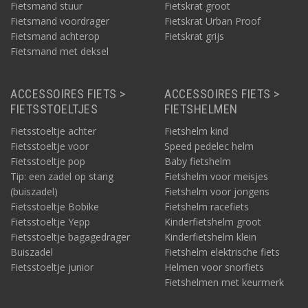
Fietsmand stuur
Fietskrat groot
Fietsmand voordrager
Fietskrat Urban Proof
Fietsmand achterop
Fietskrat grijs
Fietsmand met deksel
ACCESSOIRES FIETS >
ACCESSOIRES FIETS >
FIETSSTOELTJES
FIETSHELMEN
Fietsstoeltje achter
Fietshelm kind
Fietsstoeltje voor
Speed pedelec helm
Fietsstoeltje pop
Baby fietshelm
Tip: een zadel op stang
Fietshelm voor meisjes
(buiszadel)
Fietshelm voor jongens
Fietsstoeltje Bobike
Fietshelm racefiets
Fietsstoeltje Yepp
Kinderfietshelm groot
Fietsstoeltje bagagedrager
Kinderfietshelm klein
Buiszadel
Fietshelm elektrische fiets
Fietsstoeltje junior
Helmen voor snorfiets
Fietshelmen met keurmerk