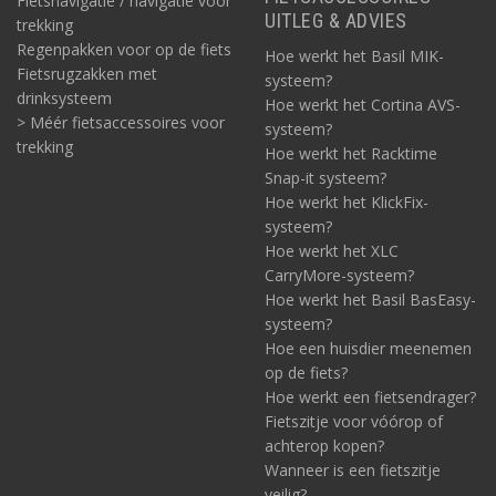
Fietsnavigatie / navigatie voor
UITLEG & ADVIES
trekking
Regenpakken voor op de fiets
Hoe werkt het Basil MIK-
Fietsrugzakken met
systeem?
drinksysteem
Hoe werkt het Cortina AVS-
> Méér fietsaccessoires voor
systeem?
trekking
Hoe werkt het Racktime
Snap-it systeem?
Hoe werkt het KlickFix-
systeem?
Hoe werkt het XLC
CarryMore-systeem?
Hoe werkt het Basil BasEasy-
systeem?
Hoe een huisdier meenemen
op de fiets?
Hoe werkt een fietsendrager?
Fietszitje voor vóórop of
achterop kopen?
Wanneer is een fietszitje
veilig?