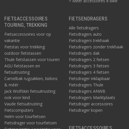
> Méér accessoires e-bike
FIETSACCESSOIRES
FIETSENDRAGERS
TOURING, TREKKING
Alle fietsdragers
Fietsaccessoires voor op
Fietsdragers auto
vakantie
Fietsdragers trekhaak
Fietstas voor trekking:
Fietsdragers zonder trekhaak
outdoor fietstassen
Fietsdragers dak
Thule fietstassen voor touren
Fietsdragers 2 fietsen
AGU fietstassen en
Fietsdragers 3 fietsen
fietsuitrusting
Fietsdragers 4 fietsen
Camelbak rugzakken, bidons
Fietsdrager inklapbaar
& méér
Fietsdragers Thule
Jack Wolfskin fietsuitrusting
Fietsdragers ANWB
ook voor kind
Fietsdragers Marktplaats
Vaude fietsuitrusting
Fietsdrager accessoires
Fietscomputers
Fietsdrager kopen
Helm voor tourfietsen
Fietsdrager voor tourfietsen
FIETSACCESSOIRES