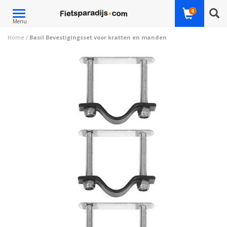
Toggle
0
Menu
navigation
Home
/
Basil Bevestigingsset voor kratten en manden