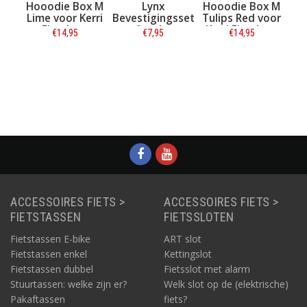
Hooodie Box M
Lynx
Hooodie Box M
Kerri Fi
Lime voor Kerri
Bevestigingsset
Tulips Red voor
Zwart
Fietskrat
voor fietskratten
Kerri Fietskrat
€14,95
€7,95
€14,95
€24,95
Informatie
Informatie
Informatie
Inform
ACCESSOIRES FIETS >
ACCESSOIRES FIETS >
FIETSTASSEN
FIETSSLOTEN
Fietstassen E-bike
ART slot
Fietstassen enkel
Kettingslot
Fietstassen dubbel
Fietsslot met alarm
Stuurtassen: welke zijn er?
Welk slot op de (elektrische)
Pakaftassen
fiets?