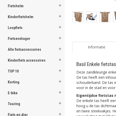
Fietshelm
Kinderfietshelm
Loopfiets
Fietsendrager
Informatie
Alle fietsaccessoires
Kinderfiets accessoires
Basil Enkele fietst
TOP 10
Deze zandkleurige enke
De tas heeft een inhou
schouderband. De tas w
Korting
voor in de stad en voo
E-bike
Eigentijdse fietsta
De enkele tas heeft een
Touring
hoog u de tas dichtmaak
en twee steekvakjes. He
Fiets en dier