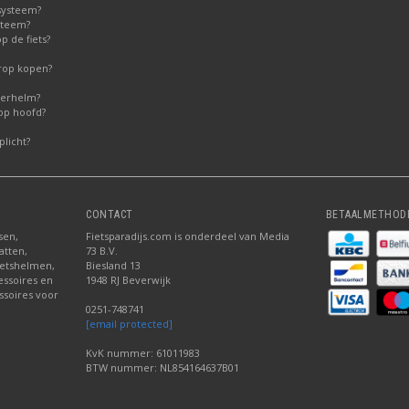
systeem?
steem?
 de fiets?
erop kopen?
derhelm?
op hoofd?
licht?
CONTACT
BETAALMETHOD
sen,
Fietsparadijs.com is onderdeel van Media
atten,
73 B.V.
fietshelmen,
Biesland 13
cessoires en
1948 RJ Beverwijk
ssoires voor
0251-748741
[email protected]
KvK nummer: 61011983
BTW nummer: NL854164637B01