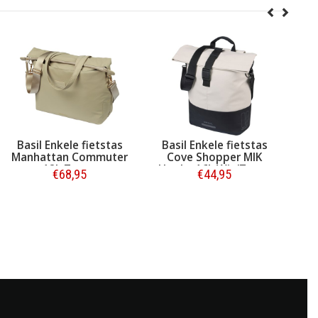
ietstas
Basil Enkele fietstas
Basil Enkele Fietst
ommuter
Cove Shopper MIK
Rivo Tarpaulin M M
pe
Hooks 16L Wit/Zwart
Hooks 12-15L
€44,95
€44,95
€64,95
Zand/Zwart
Bestellen
Bestellen