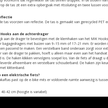
sp voorkomt dat regenwater de tas binnen druppelt. In de bodem van 
op de tas zit een extra opbergvak met ritssluiting en twee lussen voo
flectie
 de tas voorzien van reflectie. De tas is gemaakt van gerecycled PET e
 Hooks aan de achterdrager
lijk aan de drager te bevestigen met de klemhaken van het MIK Hoo
oor bagagedragers met buizen van 9–15 mm of 17–21 mm. Er worden 
n passend te maken. Een verstelbare band onderaan zorgt voor extra
r van de drager te pakken, hoeft u alleen maar even aan het handvat 
is. De haken klikken vervolgens soepel los. Van de fiets af draagt u 
leverde afneembare en verstelbare schouderband. De haken zijn keur
met klittenband.
 een elektrische fiets?
 pakaftas past op de e-bike mits er voldoende ruimte aanwezig is tuss
 40-42 cm (hoogte is variabel)