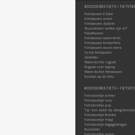
ACCESSOIRES FIETS > FIETSTA
Fietstassen E-bike
Fietstassen enkel
Fietstassen dubbel
Stuurtassen: welke zijn er?
Pakaftassen
Fietstassen waterdicht
Fietstassen kinderfiets
Fietstassen woon-werk
Grote fietstassen
Zadeltas
Waterdichte rugzak
Rugzak voor laptop
Waterdichte fietstassen
Koeltas op de fiets
ACCESSOIRES FIETS > FIETSST
Fietsstoeltje achter
Fietsstoeltje voor
Fietsstoeltje pop
Tip: een zadel op stang (buisza
Fietsstoeltje Bobike
Fietsstoeltje Yepp
Fietsstoeltje bagagedrager
Buiszadel
Fietsstoeltje junior