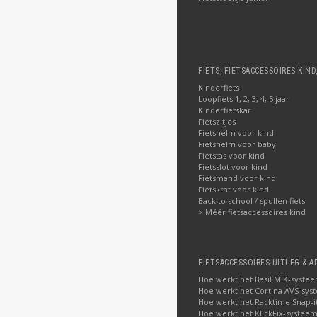
FIETS, FIETSACCESSOIRES KIND
Kinderfiets
Loopfiets 1, 2, 3, 4, 5 jaar
Kinderfietskar
Fietszitjes
Fietshelm voor kind
Fietshelm voor baby
Fietstas voor kind
Fietsslot voor kind
Fietsmand voor kind
Fietskrat voor kind
Back to school / spullen fiets
> Méér fietsaccessoires kind
FIETSACCESSOIRES UITLEG & A
Hoe werkt het Basil MIK-syste
Hoe werkt het Cortina AVS-sys
Hoe werkt het Racktime Snap-i
Hoe werkt het KlickFix-systeem