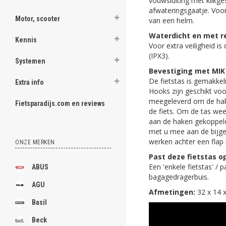
vouwsluiting met klikge
afwateringsgaatje. Voor
Motor, scooter
van een helm.
Waterdicht en met re
Kennis
Voor extra veiligheid is
(IPX3).
Systemen
Bevestiging met MIK
De fietstas is gemakke
Extra info
Hooks zijn geschikt v
meegeleverd om de hake
Fietsparadijs.com en reviews
de fiets. Om de tas wee
aan de haken gekoppeld 
met u mee aan de bijge
werken achter een flap 
ONZE MERKEN
Past deze fietstas op
Een 'enkele fietstas' /
ABUS
bagagedragerbuis.
AGU
Afmetingen:
32 x 14 x
Basil
Beck