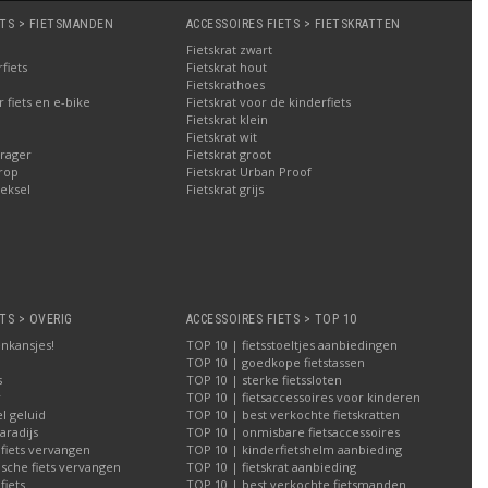
ETS > FIETSMANDEN
ACCESSOIRES FIETS > FIETSKRATTEN
Fietskrat zwart
fiets
Fietskrat hout
Fietskrathoes
fiets en e-bike
Fietskrat voor de kinderfiets
Fietskrat klein
Fietskrat wit
rager
Fietskrat groot
rop
Fietskrat Urban Proof
eksel
Fietskrat grijs
TS > OVERIG
ACCESSOIRES FIETS > TOP 10
nkansjes!
TOP 10 | fietsstoeltjes aanbiedingen
TOP 10 | goedkope fietstassen
s
TOP 10 | sterke fietssloten
r
TOP 10 | fietsaccessoires voor kinderen
l geluid
TOP 10 | best verkochte fietskratten
aradijs
TOP 10 | onmisbare fietsaccessoires
 fiets vervangen
TOP 10 | kinderfietshelm aanbieding
ische fiets vervangen
TOP 10 | fietskrat aanbieding
iets
TOP 10 | best verkochte fietsmanden