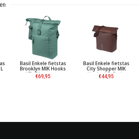
ten
kele fietstas
Basil Enkele fietstas
Basil Enkele f
n MIK Hooks
City Shopper MIK
Manhattan C
ilvergroen
Hooks 16L Bruin
12L Tau
69,95
€44,95
€68,95
stellen
Bestellen
Bestellen