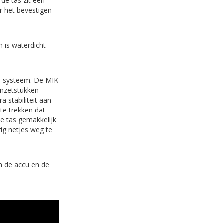
de tas zit een
r het bevestigen
n is waterdicht
ks-systeem. De MIK
inzetstukken
 stabiliteit aan
te trekken dat
de tas gemakkelijk
ig netjes weg te
en de accu en de