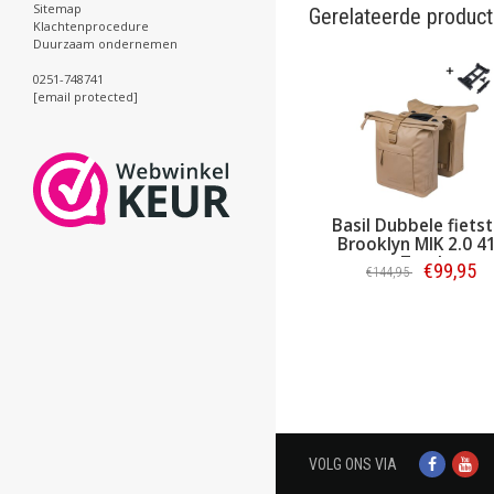
Sitemap
Gerelateerde produc
Klachtenprocedure
Duurzaam ondernemen
0251-748741
[email protected]
il Dubbele fietstas
Basil Dubbele fietstas
Basil En
Brooklyn 41L
Brooklyn MIK 2.0 41L
Brookly
Marineblauw
Zand
17L Z
€79,95
€99,95
€
€119,95
€144,95
Bestellen
Bestellen
Be
VOLG ONS VIA