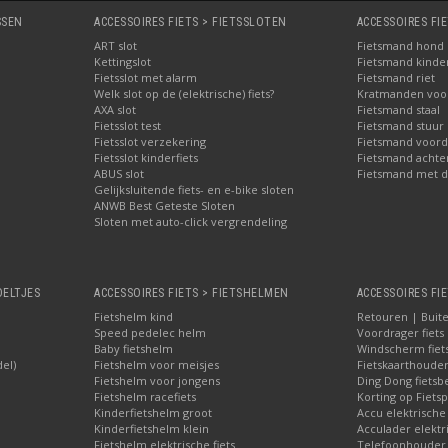
SSEN
ACCESSOIRES FIETS > FIETSSLOTEN
ACCESSOIRES FI
ART slot
Fietsmand hond
Kettingslot
Fietsmand kinder
Fietsslot met alarm
Fietsmand riet
Welk slot op de (elektrische) fiets?
Kratmanden voor 
AXA slot
Fietsmand staal
Fietsslot test
Fietsmand stuur
Fietsslot verzekering
Fietsmand voord
Fietsslot kinderfiets
Fietsmand achte
ABUS slot
Fietsmand met d
Gelijksluitende fiets- en e-bike sloten
ANWB Best Geteste Sloten
Sloten met auto-click vergrendeling
OELTJES
ACCESSOIRES FIETS > FIETSHELMEN
ACCESSOIRES FIE
Fietshelm kind
Retouren | Buite
Speed pedelec helm
Voordrager fiets
Baby fietshelm
Windscherm fiet
del)
Fietshelm voor meisjes
Fietskaarthoude
Fietshelm voor jongens
Ding Dong fietsbe
Fietshelm racefiets
Korting op Fietsp
Kinderfietshelm groot
Accu elektrische
Kinderfietshelm klein
Acculader elektr
Fietshelm elektrische fiets
Telefoonhouder f