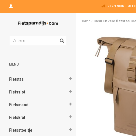
VERZENDING MET 
Home
/
Basil Enkele fietstas B
MENU
Fietstas
Fietsslot
Fietsmand
Fietskrat
Fietsstoeltje