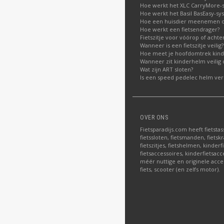
Hoe werkt het XLC CarryMore-
Hoe werkt het Basil BasEasy-sy
Hoe een huisdier meenemen op
Hoe werkt een fietsendrager?
Fietszitje voor vóórop of acht
Wanneer is een fietszitje veilig?
Hoe meet je hoofdomtrek kin
Wanneer zit kinderhelm veilig 
Wat zijn ART sloten?
Is een speed pedelec helm verp
OVER ONS
Fietsparadijs.com heeft fietstas
fietssloten, fietsmanden, fietskr
fietszitjes, fietshelmen, kinder
fietsaccessoires, kinderfietsac
méér nuttige en originele acce
fiets, scooter (en zelfs motor).