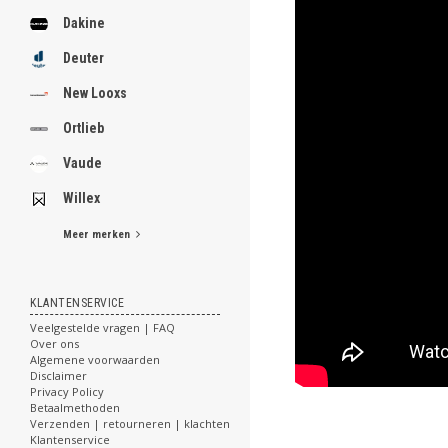
Dakine
Deuter
New Looxs
Ortlieb
Vaude
Willex
Meer merken
KLANTENSERVICE
Veelgestelde vragen | FAQ
Over ons
Algemene voorwaarden
Disclaimer
Privacy Policy
Betaalmethoden
Verzenden | retourneren | klachten
Klantenservice