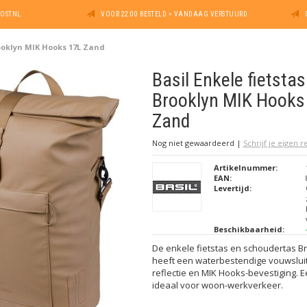
POSTNL
VOOR 22:00 BESTELD = VANDAAG VERSTUURD
rooklyn MIK Hooks 17L Zand
Basil Enkele fietstas
Brooklyn MIK Hooks
Zand
Nog niet gewaardeerd
|
Schrijf je eigen 
Artikelnummer:
EAN:
Levertijd:
Beschikbaarheid:
De enkele fietstas en schoudertas Br
heeft een waterbestendige vouwsluit
reflectie en MIK Hooks-bevestiging. 
ideaal voor woon-werkverkeer.