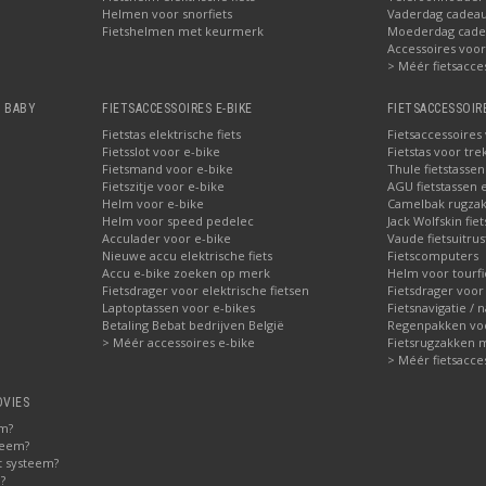
Helmen voor snorfiets
Vaderdag cadeau:
Fietshelmen met keurmerk
Moederdag cadea
Accessoires voor 
> Méér fietsacce
, BABY
FIETSACCESSOIRES E-BIKE
FIETSACCESSOIR
Fietstas elektrische fiets
Fietsaccessoires
Fietsslot voor e-bike
Fietstas voor tre
Fietsmand voor e-bike
Thule fietstasse
Fietszitje voor e-bike
AGU fietstassen e
Helm voor e-bike
Camelbak rugzak
Helm voor speed pedelec
Jack Wolfskin fie
Acculader voor e-bike
Vaude fietsuitrus
Nieuwe accu elektrische fiets
Fietscomputers
Accu e-bike zoeken op merk
Helm voor tourfi
Fietsdrager voor elektrische fietsen
Fietsdrager voor
Laptoptassen voor e-bikes
Fietsnavigatie / 
Betaling Bebat bedrijven België
Regenpakken voor
> Méér accessoires e-bike
Fietsrugzakken 
> Méér fietsacce
DVIES
em?
teem?
t systeem?
?