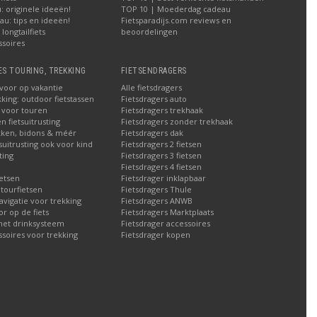
 originele ideeën!
TOP 10 | Moederdag cadeau
u: tips en ideeën!
Fietsparadijs.com reviews en
longtailfiets
beoordelingen
ssoires
ES TOURING, TREKKING
FIETSENDRAGERS
 voor op vakantie
Alle fietsdragers
kking: outdoor fietstassen
Fietsdragers auto
n voor touren
Fietsdragers trekhaak
n fietsuitrusting
Fietsdragers zonder trekhaak
ken, bidons & méér
Fietsdragers dak
tsuitrusting ook voor kind
Fietsdragers 2 fietsen
ting
Fietsdragers 3 fietsen
Fietsdragers 4 fietsen
etsen
Fietsdrager inklapbaar
 tourfietsen
Fietsdragers Thule
navigatie voor trekking
Fietsdragers ANWB
 op de fiets
Fietsdragers Marktplaats
met drinksysteem
Fietsdrager accessoires
ssoires voor trekking
Fietsdrager kopen