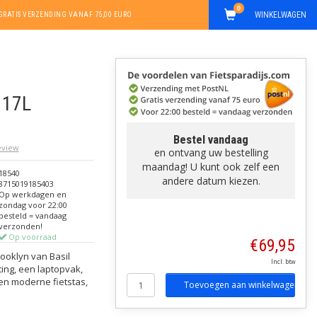
0
WINKELWAGEN
GRATIS VERZENDING VANAF 75,00 EURO
 17L
Bestel vandaag
review
en ontvang uw bestelling
maandag! U kunt ook zelf een
18540
andere datum kiezen.
8715019185403
Op werkdagen en
zondag voor 22:00
besteld = vandaag
verzonden!
Op voorraad
€69,95
ooklyn van Basil
Incl. btw
ing, een laptopvak,
Een moderne fietstas,
Toevoegen aan winkelwagen