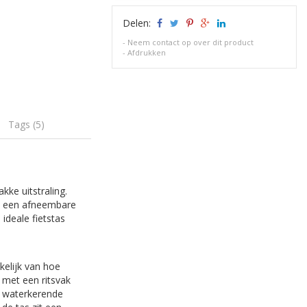
Delen:
-
Neem contact op over dit product
-
Afdrukken
Tags (5)
kke uitstraling.
en een afneembare
ideale fietstas
kelijk van hoe
 met een ritsvak
ze waterkerende