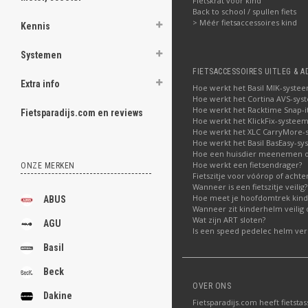
Fietskrat voor kind
Back to school / spullen fiets
> Méér fietsaccessoires kind
Kennis
Systemen
FIETSACCESSOIRES UITLEG & A
Extra info
Hoe werkt het Basil MIK-syste
Hoe werkt het Cortina AVS-sys
Hoe werkt het Racktime Snap-i
Fietsparadijs.com en reviews
Hoe werkt het KlickFix-systeem
Hoe werkt het XLC CarryMore-
Hoe werkt het Basil BasEasy-sy
Hoe een huisdier meenemen op
Hoe werkt een fietsendrager?
ONZE MERKEN
Fietszitje voor vóórop of acht
Wanneer is een fietszitje veilig?
Hoe meet je hoofdomtrek kin
ABUS
Wanneer zit kinderhelm veilig 
Wat zijn ART sloten?
AGU
Is een speed pedelec helm verp
Basil
Beck
OVER ONS
Dakine
Fietsparadijs.com heeft fietstas