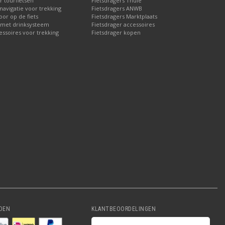
r tourfietsen
Fietsdragers Thule
 navigatie voor trekking
Fietsdragers ANWB
or op de fiets
Fietsdragers Marktplaats
 met drinksysteem
Fietsdrager accessoires
essoires voor trekking
Fietsdrager kopen
DEN
KLANTBEOORDELINGEN