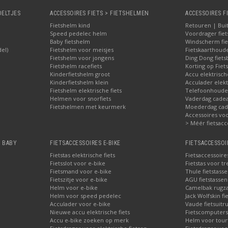
OELTJES
ACCESSOIRES FIETS > FIETSHELMEN
ACCESSOIRES F
Fietshelm kind
Retouren | Bui
Speed pedelec helm
Voordrager fiet
Baby fietshelm
Windscherm fie
del)
Fietshelm voor meisjes
Fietskaarthoud
Fietshelm voor jongens
Ding Dong fiets
Fietshelm racefiets
Korting op Fiets
Kinderfietshelm groot
Accu elektrisch
Kinderfietshelm klein
Acculader elekt
Fietshelm elektrische fiets
Telefoonhouder
Helmen voor snorfiets
Vaderdag cadea
Fietshelmen met keurmerk
Moederdag cade
Accessoires voor
> Méér fietsacc
, BABY
FIETSACCESSOIRES E-BIKE
FIETSACCESSOI
Fietstas elektrische fiets
Fietsaccessoire
Fietsslot voor e-bike
Fietstas voor tr
Fietsmand voor e-bike
Thule fietstass
Fietszitje voor e-bike
AGU fietstassen 
Helm voor e-bike
Camelbak rugz
Helm voor speed pedelec
Jack Wolfskin fi
Acculader voor e-bike
Vaude fietsuitru
Nieuwe accu elektrische fiets
Fietscomputers
Accu e-bike zoeken op merk
Helm voor tour