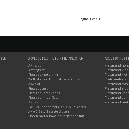
Pagina 1 van 1
SSEN
ACCESSOIRES FIETS > FIETSSLOTEN
ACCESSOIRES F
ART slot
Fietsmand hon
Kettingslot
Fietsmand kinde
Fietsslot met alarm
Fietsmand riet
Welk slot op de (elektrische) fiets?
Kratmanden voo
AXA slot
Fietsmand staal
Fietsslot test
Fietsmand stuu
Fietsslot verzekering
Fietsmand voor
Fietsslot kinderfiets
Fietsmand acht
ABUS slot
Fietsmand met 
Gelijksluitende fiets- en e-bike sloten
ANWB Best Geteste Sloten
Sloten met auto-click vergrendeling