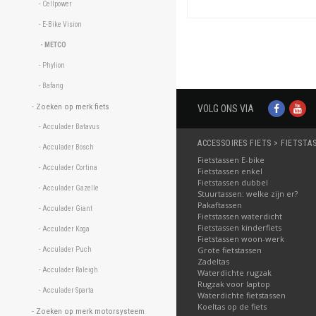
- Cellpower 
- E-Bike Vision 
- METCO 
- Phylion 
- Bafang 
- Zoeken op merk fiets 
VOLG ONS VIA
- Acculader Batavus 
ACCESSOIRES FIETS > FIETSTA
- Acculader Bosch 
Fietstassen E-bike
- Acculader Cortina 
Fietstassen enkel
Fietstassen dubbel
- Acculader Gazelle 
Stuurtassen: welke zijn er?
Pakaftassen
- Acculader Giant 
Fietstassen waterdicht
Fietstassen kinderfiets
- Acculader Koga 
Fietstassen woon-werk
Grote fietstassen
- Acculader Puch 
Zadeltas
- Acculader Raleigh 
Waterdichte rugzak
Rugzak voor laptop
- Acculader Sparta 
Waterdichte fietstassen
Koeltas op de fiets
- Zoeken op merk motorsysteem 