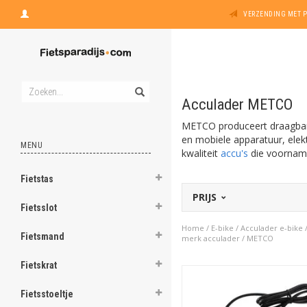
VERZENDING MET 
Acculader METCO
METCO produceert draagbare 
en mobiele apparatuur, elek
MENU
kwaliteit
accu's
die voornamel
Fietstas
PRIJS
Fietsslot
Home
/
E-bike
/
Acculader e-bike
Fietsmand
merk acculader
/
METCO
Fietskrat
Fietsstoeltje