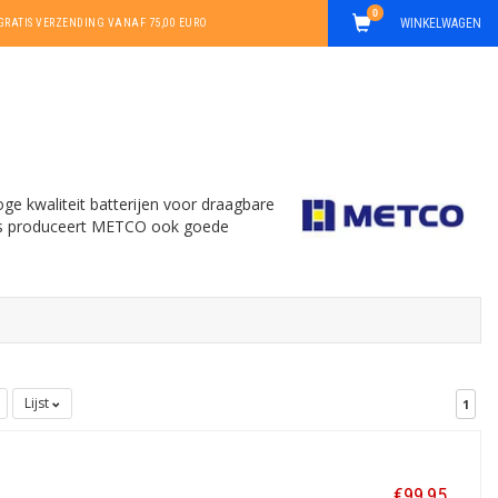
0
WINKELWAGEN
GRATIS VERZENDING VANAF 75,00 EURO
e kwaliteit batterijen voor draagbare
ders produceert METCO ook goede
Lijst
1
€99,95