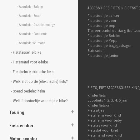
- Acculader Bafang 
ACCESSOIRES FIETS > FIETSST
Fietsstoeltje achter
- Acculader Bosch 
Fietsstoeltje voor
- Acculader Gazelle Innergy 
Fietsstoeltje pop
Tip: een zadel op stang (buisza
- Acculader Panasonic 
Fietsstoeltje Bobike
Fietsstoeltje Yepp
- Acculader Shimano 
Fietsstoeltje bagagedrager
Buiszadel
- Fietstassen e-bike 
Fietsstoeltje junior
- Fietsmand voor e-bike 
- Fietshelm elektrische fiets 
- Welk slot op de (elektrische) fiets? 
FIETS, FIETSACCESSOIRES KIND
- Speed pedelec helm 
Kinderfiets
Loopfiets 1, 2, 3, 4, 5 jaar
- Welk fietsstoeltje voor mijn e-bike? 
Kinderfietskar
Fietszitjes
Touring
Fietshelm voor kind
Fietshelm voor baby
Fietstas voor kind
Fiets en dier
Fietsslot voor kind
Fietsmand voor kind
Motor, scooter