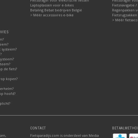
Fietsdrager voor elektrische fietsen
Fietsdrager voo
Laptoptassen voor e-bikes
Fietsnavigatie /
Betaling Bebat bedrijven België
Regenpakken vo
> Méér accessoires e-bike
Fietsrugzakken
> Méér fietsacc
DVIES
em?
teem?
t systeem?
?
systeem?
steem?
 de fiets?
erop kopen?
derhelm?
op hoofd?
licht?
CONTACT
BETAALMETHO
sen,
Fietsparadijs.com is onderdeel van Media