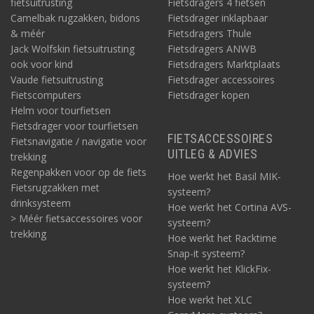
fietsuitrusting
Fietsdragers 4 fietsen
Camelbak rugzakken, bidons
Fietsdrager inklapbaar
& méér
Fietsdragers Thule
Jack Wolfskin fietsuitrusting
Fietsdragers ANWB
ook voor kind
Fietsdragers Marktplaats
Vaude fietsuitrusting
Fietsdrager accessoires
Fietscomputers
Fietsdrager kopen
Helm voor tourfietsen
Fietsdrager voor tourfietsen
FIETSACCESSOIRES
Fietsnavigatie / navigatie voor
UITLEG & ADVIES
trekking
Regenpakken voor op de fiets
Hoe werkt het Basil MIK-
Fietsrugzakken met
systeem?
drinksysteem
Hoe werkt het Cortina AVS-
> Méér fietsaccessoires voor
systeem?
trekking
Hoe werkt het Racktime
Snap-it systeem?
Hoe werkt het KlickFix-
systeem?
Hoe werkt het XLC