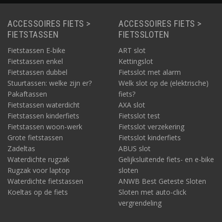
ACCESSOIRES FIETS >
ACCESSOIRES FIETS >
FIETSTASSEN
FIETSSLOTEN
Fietstassen E-bike
ART slot
Fietstassen enkel
Kettingslot
Fietstassen dubbel
Fietsslot met alarm
Stuurtassen: welke zijn er?
Welk slot op de (elektrische)
Pakaftassen
fiets?
Fietstassen waterdicht
AXA slot
Fietstassen kinderfiets
Fietsslot test
Fietstassen woon-werk
Fietsslot verzekering
Grote fietstassen
Fietsslot kinderfiets
Zadeltas
ABUS slot
Waterdichte rugzak
Gelijksluitende fiets- en e-bike
Rugzak voor laptop
sloten
Waterdichte fietstassen
ANWB Best Geteste Sloten
Koeltas op de fiets
Sloten met auto-click
vergrendeling