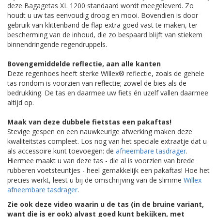
deze Bagagetas XL 1200 standaard wordt meegeleverd. Zo
houdt u uw tas eenvoudig droog en mooi. Bovendien is door
gebruik van klittenband de flap extra goed vast te maken, ter
bescherming van de inhoud, die zo bespaard blijft van stiekem
binnendringende regendruppels.
Bovengemiddelde reflectie, aan alle kanten
Deze regenhoes heeft sterke Willex® reflectie, zoals de gehele
tas rondom is voorzien van reflectie; zowel de bies als de
bedrukking. De tas en daarmee uw fiets én uzelf vallen daarmee
altijd op.
Maak van deze dubbele fietstas een pakaftas!
Stevige gespen en een nauwkeurige afwerking maken deze
kwaliteitstas compleet. Los nog van het speciale extraatje dat u
als accessoire kunt toevoegen: de
afneembare tasdrager
.
Hiermee maakt u van deze tas - die al is voorzien van brede
rubberen voetsteuntjes - heel gemakkelijk een pakaftas! Hoe het
precies werkt, leest u bij de omschrijving van de slimme
Willex
afneembare tasdrager
.
Zie ook deze video waarin u de tas (in de bruine variant,
want die is er ook) alvast goed kunt bekijken, met