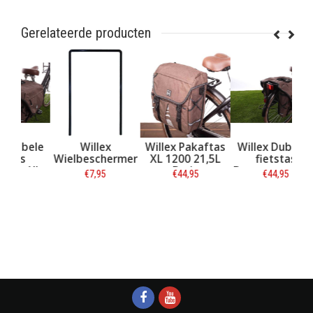
Gerelateerde producten
ele
Willex
Willex Pakaftas
Willex Dubbele
Wi
Wielbeschermer
XL 1200 21,5L
fietstas
XL
Bruin
Bagagetas 1200
Ba
€7,95
€44,95
€44,95
uin
28L Bruin
12
Informatie
Informatie
Informatie