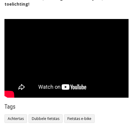
toelichting!
Tags
Achtertas
Dubbele fietstas
Fietstas e-bike