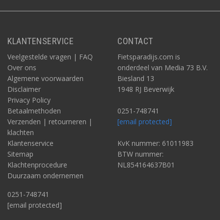
KLANTENSERVICE
CONTACT
Veelgestelde vragen | FAQ
Fietsparadijs.com is
Over ons
onderdeel van Media 73 B.V.
Algemene voorwaarden
Biesland 13
Disclaimer
1948 RJ Beverwijk
Privacy Policy
Betaalmethoden
0251-748741
Verzenden | retourneren |
[email protected]
klachten
Klantenservice
KvK nummer: 61011983
Sitemap
BTW nummer:
Klachtenprocedure
NL854164637B01
Duurzaam ondernemen
0251-748741
[email protected]