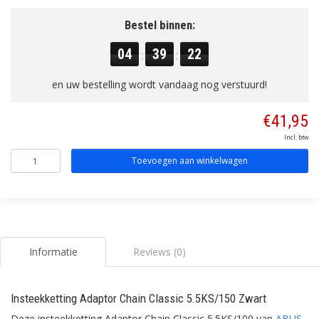
Bestel binnen:
04
39
21
:
:
en uw bestelling wordt vandaag nog verstuurd!
€41,95
Incl. btw
Toevoegen aan winkelwagen
Informatie
Reviews (0)
Insteekketting Adaptor Chain Classic 5.5KS/150 Zwart
Deze insteekketting Adaptor Chain Classic 5.5KS/100 van
ABUS