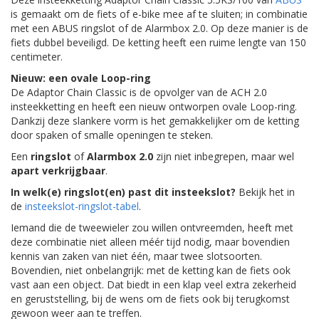
is gemaakt om de fiets of e-bike mee af te sluiten; in combinatie
met een ABUS ringslot of de Alarmbox 2.0. Op deze manier is de
fiets dubbel beveiligd. De ketting heeft een ruime lengte van 150
centimeter.
Nieuw: een ovale Loop-ring
De Adaptor Chain Classic is de opvolger van de ACH 2.0
insteekketting en heeft een nieuw ontworpen ovale Loop-ring.
Dankzij deze slankere vorm is het gemakkelijker om de ketting
door spaken of smalle openingen te steken.
Een
ringslot
of
Alarmbox 2.0
zijn niet inbegrepen, maar wel
apart verkrijgbaar
.
In welk(e) ringslot(en) past dit insteekslot?
Bekijk het in
de
insteekslot-ringslot-tabel
.
Iemand die de tweewieler zou willen ontvreemden, heeft met
deze combinatie niet alleen méér tijd nodig, maar bovendien
kennis van zaken van niet één, maar twee slotsoorten.
Bovendien, niet onbelangrijk: met de ketting kan de fiets ook
vast aan een object. Dat biedt in een klap veel extra zekerheid
en geruststelling, bij de wens om de fiets ook bij terugkomst
gewoon weer aan te treffen.