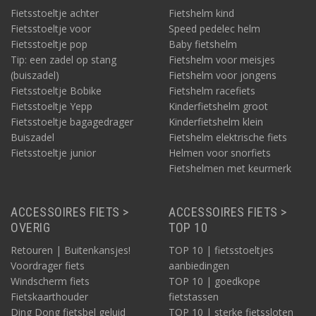
Fietsstoeltje achter
Fietshelm kind
Fietsstoeltje voor
Speed pedelec helm
Fietsstoeltje pop
Baby fietshelm
Tip: een zadel op stang
Fietshelm voor meisjes
(buiszadel)
Fietshelm voor jongens
Fietsstoeltje Bobike
Fietshelm racefiets
Fietsstoeltje Yepp
Kinderfietshelm groot
Fietsstoeltje bagagedrager
Kinderfietshelm klein
Buiszadel
Fietshelm elektrische fiets
Fietsstoeltje junior
Helmen voor snorfiets
Fietshelmen met keurmerk
ACCESSOIRES FIETS >
ACCESSOIRES FIETS >
OVERIG
TOP 10
Retouren | Buitenkansjes!
TOP 10 | fietsstoeltjes
Voordrager fiets
aanbiedingen
Windscherm fiets
TOP 10 | goedkope
Fietskaarthouder
fietstassen
Ding Dong fietsbel geluid
TOP 10 | sterke fietssloten