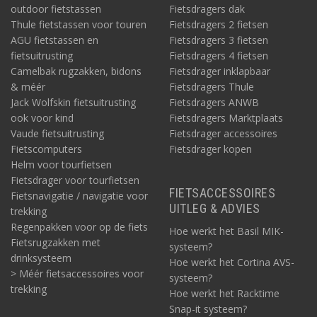
outdoor fietstassen
Fietsdragers dak
Thule fietstassen voor touren
Fietsdragers 2 fietsen
AGU fietstassen en
Fietsdragers 3 fietsen
fietsuitrusting
Fietsdragers 4 fietsen
Camelbak rugzakken, bidons
Fietsdrager inklapbaar
& méér
Fietsdragers Thule
Jack Wolfskin fietsuitrusting
Fietsdragers ANWB
ook voor kind
Fietsdragers Marktplaats
Vaude fietsuitrusting
Fietsdrager accessoires
Fietscomputers
Fietsdrager kopen
Helm voor tourfietsen
Fietsdrager voor tourfietsen
FIETSACCESSOIRES
Fietsnavigatie / navigatie voor
UITLEG & ADVIES
trekking
Regenpakken voor op de fiets
Hoe werkt het Basil MIK-
Fietsrugzakken met
systeem?
drinksysteem
Hoe werkt het Cortina AVS-
> Méér fietsaccessoires voor
systeem?
trekking
Hoe werkt het Racktime
Snap-it systeem?