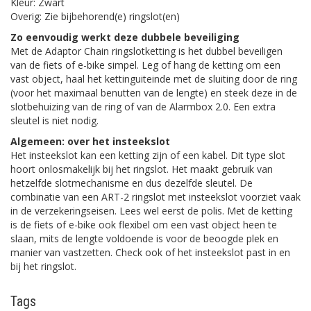
Kleur: Zwart
Overig: Zie bijbehorend(e) ringslot(en)
Zo eenvoudig werkt deze dubbele beveiliging
Met de Adaptor Chain ringslotketting is het dubbel beveiligen
van de fiets of e-bike simpel. Leg of hang de ketting om een
vast object, haal het kettinguiteinde met de sluiting door de ring
(voor het maximaal benutten van de lengte) en steek deze in de
slotbehuizing van de ring of van de Alarmbox 2.0. Een extra
sleutel is niet nodig.
Algemeen: over het insteekslot
Het insteekslot kan een ketting zijn of een kabel. Dit type slot
hoort onlosmakelijk bij het ringslot. Het maakt gebruik van
hetzelfde slotmechanisme en dus dezelfde sleutel. De
combinatie van een ART-2 ringslot met insteekslot voorziet vaak
in de verzekeringseisen. Lees wel eerst de polis. Met de ketting
is de fiets of e-bike ook flexibel om een vast object heen te
slaan, mits de lengte voldoende is voor de beoogde plek en
manier van vastzetten. Check ook of het insteekslot past in en
bij het ringslot.
Tags