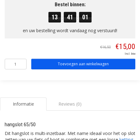
Bestel binnen:
13
41
00
:
:
en uw bestelling wordt vandaag nog verstuurd!
€15,00
€16,50
Incl. btw
Toevoegen aan winkelwagen
Informatie
Reviews (0)
hangslot 65/50
Dit hangslot is multi-inzetbaar. Met name ideaal voor het op slot
zetten van uw fiets of boot in combinatie met een losse
ketting