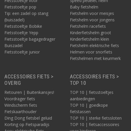
Fietsstoeltje voor
Speed pedelec helm
Fietsstoeltje pop
Baby fietshelm
Tip: een zadel op stang
Fietshelm voor meisjes
(buiszadel)
Fietshelm voor jongens
Fietsstoeltje Bobike
Fietshelm racefiets
Fietsstoeltje Yepp
Kinderfietshelm groot
Fietsstoeltje bagagedrager
Kinderfietshelm klein
Buiszadel
Fietshelm elektrische fiets
Fietsstoeltje junior
Helmen voor snorfiets
Fietshelmen met keurmerk
ACCESSOIRES FIETS >
ACCESSOIRES FIETS >
OVERIG
TOP 10
Retouren | Buitenkansjes!
TOP 10 | fietsstoeltjes
Voordrager fiets
aanbiedingen
Windscherm fiets
TOP 10 | goedkope
Fietskaarthouder
fietstassen
Ding Dong fietsbel geluid
TOP 10 | sterke fietssloten
Korting op Fietsparadijs
TOP 10 | fietsaccessoires
Accu elektrische fiets
voor kinderen