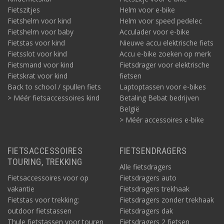
Fietszitjes
Helm voor e-bike
Fietshelm voor kind
Helm voor speed pedelec
Fietshelm voor baby
Acculader voor e-bike
Fietstas voor kind
Nieuwe accu elektrische fiets
Fietsslot voor kind
Accu e-bike zoeken op merk
Fietsmand voor kind
Fietsdrager voor elektrische
Fietskrat voor kind
fietsen
Back to school / spullen fiets
Laptoptassen voor e-bikes
> Méér fietsaccessoires kind
Betaling Bebat bedrijven
België
> Méér accessoires e-bike
FIETSACCESSOIRES
FIETSENDRAGERS
TOURING, TREKKING
Alle fietsdragers
Fietsaccessoires voor op
Fietsdragers auto
vakantie
Fietsdragers trekhaak
Fietstas voor trekking:
Fietsdragers zonder trekhaak
outdoor fietstassen
Fietsdragers dak
Thule fietstassen voor touren
Fietsdragers 2 fietsen