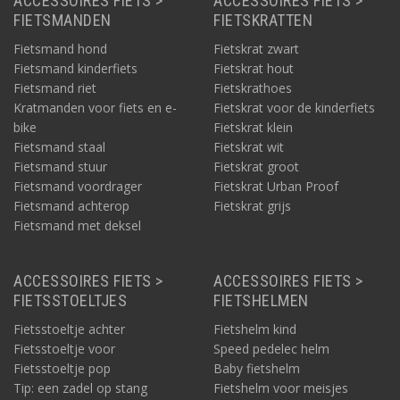
ACCESSOIRES FIETS >
ACCESSOIRES FIETS >
FIETSMANDEN
FIETSKRATTEN
Fietsmand hond
Fietskrat zwart
Fietsmand kinderfiets
Fietskrat hout
Fietsmand riet
Fietskrathoes
Kratmanden voor fiets en e-
Fietskrat voor de kinderfiets
bike
Fietskrat klein
Fietsmand staal
Fietskrat wit
Fietsmand stuur
Fietskrat groot
Fietsmand voordrager
Fietskrat Urban Proof
Fietsmand achterop
Fietskrat grijs
Fietsmand met deksel
ACCESSOIRES FIETS >
ACCESSOIRES FIETS >
FIETSSTOELTJES
FIETSHELMEN
Fietsstoeltje achter
Fietshelm kind
Fietsstoeltje voor
Speed pedelec helm
Fietsstoeltje pop
Baby fietshelm
Tip: een zadel op stang
Fietshelm voor meisjes