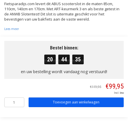
Fietsparadijs.com levert dit ABUS scooterslot in de maten 85cm,
110cm, 140cm en 170cm. Met ART-keurmerk 3 en als beste getest in
de ANWB Slotentest! Dit slot is uitermate geschikt voor het
bevestigen van uw bakfiets aan de vaste wereld.
Lees meer
Bestel binnen:
20
44
35
:
:
en uw bestelling wordt vandaag nog verstuurd!
€99,95
€119,95
Incl. btw
Toevoegen aan winkelwagen