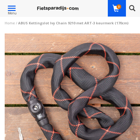
Toggle
0
Menu
navigation
Home
/
ABUS Kettingslot Ivy Chain 9210 met ART-3 keurmerk (170cm)