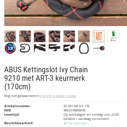
ABUS Kettingslot Ivy Chain
9210 met ART-3 keurmerk
(170cm)
Nog niet gewaardeerd
|
Schrijf je eigen review
Artikelnummer:
52-651 AB IVY 170
EAN:
4003318886942
Levertijd:
Op werkdagen en zondag voor 22:00
besteld = vandaag verzonden!
Beschikbaarheid:
Op voorraad