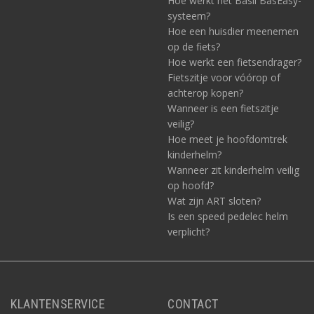
Hoe werkt het Basil BasEasy-
systeem?
Hoe een huisdier meenemen
op de fiets?
Hoe werkt een fietsendrager?
Fietszitje voor vóórop of
achterop kopen?
Wanneer is een fietszitje
veilig?
Hoe meet je hoofdomtrek
kinderhelm?
Wanneer zit kinderhelm veilig
op hoofd?
Wat zijn ART sloten?
Is een speed pedelec helm
verplicht?
KLANTENSERVICE
CONTACT