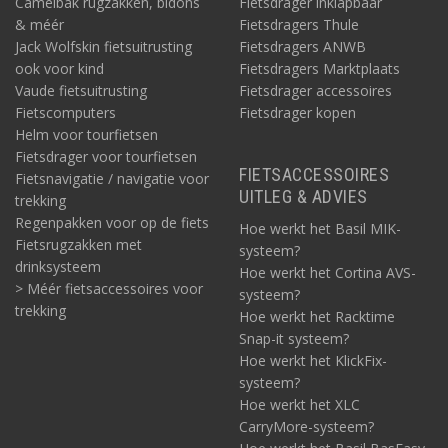
Camelbak rugzakken, bidons
Fietsdrager inklapbaar
& méér
Fietsdragers Thule
Jack Wolfskin fietsuitrusting
Fietsdragers ANWB
ook voor kind
Fietsdragers Marktplaats
Vaude fietsuitrusting
Fietsdrager accessoires
Fietscomputers
Fietsdrager kopen
Helm voor tourfietsen
Fietsdrager voor tourfietsen
FIETSACCESSOIRES
Fietsnavigatie / navigatie voor
UITLEG & ADVIES
trekking
Regenpakken voor op de fiets
Hoe werkt het Basil MIK-
Fietsrugzakken met
systeem?
drinksysteem
Hoe werkt het Cortina AVS-
> Méér fietsaccessoires voor
systeem?
trekking
Hoe werkt het Racktime
Snap-it systeem?
Hoe werkt het KlickFix-
systeem?
Hoe werkt het XLC
CarryMore-systeem?