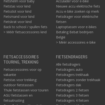
Fietshelm voor baby
Acculader voor e-bike
Fietstas voor kind
Nieuwe accu elektrische fiets
Fietsslot voor kind
Accu e-bike zoeken op merk
Fietsmand voor kind
Fietsdrager voor elektrische
Fietskrat voor kind
fietsen
Back to school / spullen fiets
Laptoptassen voor e-bikes
> Méér fietsaccessoires kind
Betaling Bebat bedrijven
België
> Méér accessoires e-bike
FIETSACCESSOIRES
FIETSENDRAGERS
TOURING, TREKKING
Alle fietsdragers
Fietsaccessoires voor op
Fietsdragers auto
vakantie
Fietsdragers trekhaak
Fietstas voor trekking:
Fietsdragers zonder trekhaak
outdoor fietstassen
Fietsdragers dak
Thule fietstassen voor touren
Fietsdragers 2 fietsen
AGU fietstassen en
Fietsdragers 3 fietsen
fietsuitrusting
Fietsdragers 4 fietsen