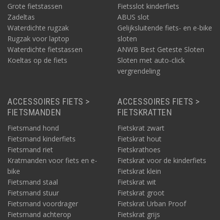
Grote fietstassen
Fietsslot kinderfiets
Zadeltas
ABUS slot
Waterdichte rugzak
Gelijksluitende fiets- en e-bike
Rugzak voor laptop
sloten
Waterdichte fietstassen
ANWB Best Geteste Sloten
Koeltas op de fiets
Sloten met auto-click
vergrendeling
ACCESSOIRES FIETS >
ACCESSOIRES FIETS >
FIETSMANDEN
FIETSKRATTEN
Fietsmand hond
Fietskrat zwart
Fietsmand kinderfiets
Fietskrat hout
Fietsmand riet
Fietskrathoes
Kratmanden voor fiets en e-
Fietskrat voor de kinderfiets
bike
Fietskrat klein
Fietsmand staal
Fietskrat wit
Fietsmand stuur
Fietskrat groot
Fietsmand voordrager
Fietskrat Urban Proof
Fietsmand achterop
Fietskrat grijs