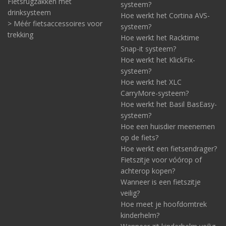
Fietsrugzakken met
systeem?
drinksysteem
Hoe werkt het Cortina AVS-
> Méér fietsaccessoires voor
systeem?
trekking
Hoe werkt het Racktime
Snap-it systeem?
Hoe werkt het KlickFix-
systeem?
Hoe werkt het XLC
CarryMore-systeem?
Hoe werkt het Basil BasEasy-
systeem?
Hoe een huisdier meenemen
op de fiets?
Hoe werkt een fietsendrager?
Fietszitje voor vóórop of
achterop kopen?
Wanneer is een fietszitje
veilig?
Hoe meet je hoofdomtrek
kinderhelm?