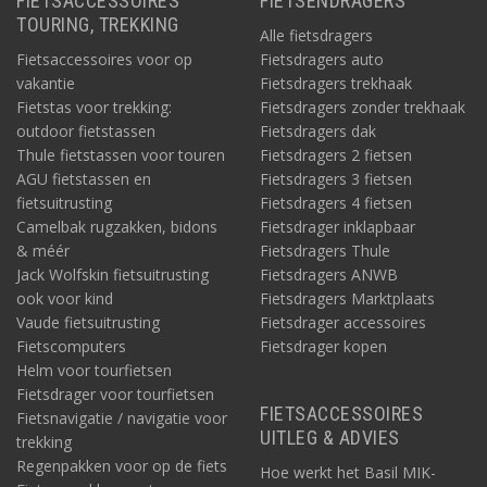
FIETSACCESSOIRES
FIETSENDRAGERS
TOURING, TREKKING
Alle fietsdragers
Fietsaccessoires voor op
Fietsdragers auto
vakantie
Fietsdragers trekhaak
Fietstas voor trekking:
Fietsdragers zonder trekhaak
outdoor fietstassen
Fietsdragers dak
Thule fietstassen voor touren
Fietsdragers 2 fietsen
AGU fietstassen en
Fietsdragers 3 fietsen
fietsuitrusting
Fietsdragers 4 fietsen
Camelbak rugzakken, bidons
Fietsdrager inklapbaar
& méér
Fietsdragers Thule
Jack Wolfskin fietsuitrusting
Fietsdragers ANWB
ook voor kind
Fietsdragers Marktplaats
Vaude fietsuitrusting
Fietsdrager accessoires
Fietscomputers
Fietsdrager kopen
Helm voor tourfietsen
Fietsdrager voor tourfietsen
FIETSACCESSOIRES
Fietsnavigatie / navigatie voor
UITLEG & ADVIES
trekking
Regenpakken voor op de fiets
Hoe werkt het Basil MIK-