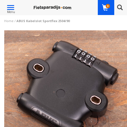
Toggle
0
Menu
navigation
Home
/
ABUS Kabelslot Sportflex 2504/90