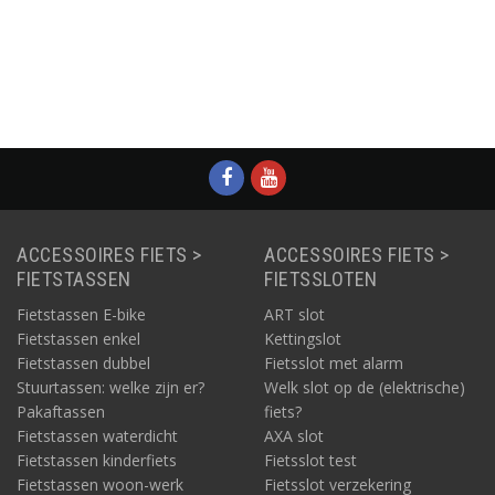
e
Informatie
Informatie
Informatie
ACCESSOIRES FIETS >
ACCESSOIRES FIETS >
FIETSTASSEN
FIETSSLOTEN
Fietstassen E-bike
ART slot
Fietstassen enkel
Kettingslot
Fietstassen dubbel
Fietsslot met alarm
Stuurtassen: welke zijn er?
Welk slot op de (elektrische)
Pakaftassen
fiets?
Fietstassen waterdicht
AXA slot
Fietstassen kinderfiets
Fietsslot test
Fietstassen woon-werk
Fietsslot verzekering