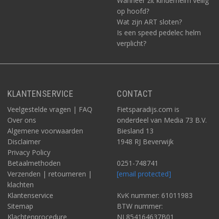
Wanneer zit kinderhelm veilig
op hoofd?
Wat zijn ART sloten?
Is een speed pedelec helm
verplicht?
KLANTENSERVICE
CONTACT
Veelgestelde vragen | FAQ
Fietsparadijs.com is
Over ons
onderdeel van Media 73 B.V.
Algemene voorwaarden
Biesland 13
Disclaimer
1948 RJ Beverwijk
Privacy Policy
Betaalmethoden
0251-748741
Verzenden | retourneren |
[email protected]
klachten
Klantenservice
KvK nummer: 61011983
Sitemap
BTW nummer:
Klachtenprocedure
NL854164637B01