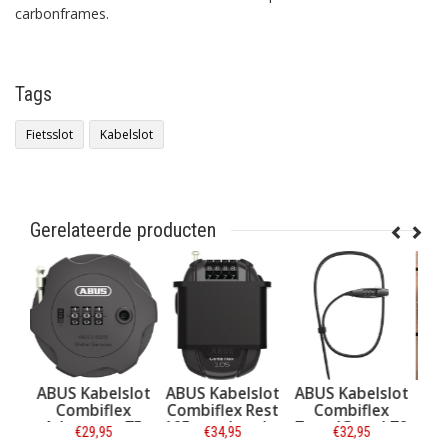
carbonframes.
Tags
Fietsslot
Kabelslot
Gerelateerde producten
slot
ABUS Kabelslot
ABUS Kabelslot
Tex-Lock
ABU
x
Combiflex Rest
Combiflex
Kabelslot
 75
105 met houder
TravelGuard 70
Textielslot Orbit
zw
€34,95
€32,95
€149,95
Zwart
Zwart - ART-2