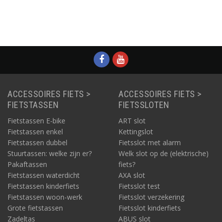
ACCESSOIRES FIETS >
ACCESSOIRES FIETS >
FIETSTASSEN
FIETSSLOTEN
Fietstassen E-bike
ART slot
Fietstassen enkel
Kettingslot
Fietstassen dubbel
Fietsslot met alarm
Stuurtassen: welke zijn er?
Welk slot op de (elektrische)
Pakaftassen
fiets?
Fietstassen waterdicht
AXA slot
Fietstassen kinderfiets
Fietsslot test
Fietstassen woon-werk
Fietsslot verzekering
Grote fietstassen
Fietsslot kinderfiets
Zadeltas
ABUS slot