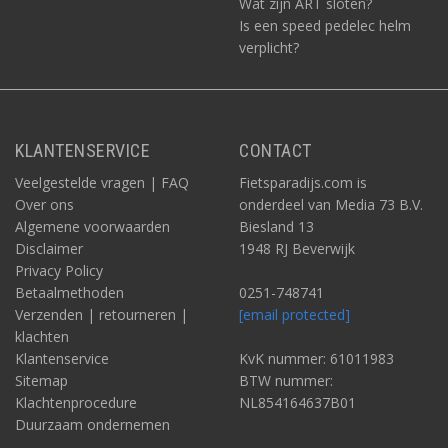
Wat zijn ART sloten?
Is een speed pedelec helm
verplicht?
KLANTENSERVICE
CONTACT
Veelgestelde vragen | FAQ
Fietsparadijs.com is
Over ons
onderdeel van Media 73 B.V.
Algemene voorwaarden
Biesland 13
Disclaimer
1948 RJ Beverwijk
Privacy Policy
Betaalmethoden
0251-748741
Verzenden | retourneren |
[email protected]
klachten
Klantenservice
KvK nummer: 61011983
Sitemap
BTW nummer:
Klachtenprocedure
NL854164637B01
Duurzaam ondernemen