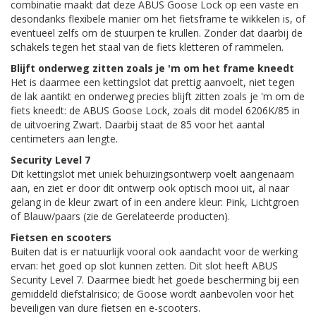
combinatie maakt dat deze ABUS Goose Lock op een vaste en
desondanks flexibele manier om het fietsframe te wikkelen is, of
eventueel zelfs om de stuurpen te krullen. Zonder dat daarbij de
schakels tegen het staal van de fiets kletteren of rammelen.
Blijft onderweg zitten zoals je 'm om het frame kneedt
Het is daarmee een kettingslot dat prettig aanvoelt, niet tegen
de lak aantikt en onderweg precies blijft zitten zoals je 'm om de
fiets kneedt: de ABUS Goose Lock, zoals dit model 6206K/85 in
de uitvoering Zwart. Daarbij staat de 85 voor het aantal
centimeters aan lengte.
Security Level 7
Dit kettingslot met uniek behuizingsontwerp voelt aangenaam
aan, en ziet er door dit ontwerp ook optisch mooi uit, al naar
gelang in de kleur zwart of in een andere kleur: Pink, Lichtgroen
of Blauw/paars (zie de Gerelateerde producten).
Fietsen en scooters
Buiten dat is er natuurlijk vooral ook aandacht voor de werking
ervan: het goed op slot kunnen zetten. Dit slot heeft ABUS
Security Level 7. Daarmee biedt het goede bescherming bij een
gemiddeld diefstalrisico; de Goose wordt aanbevolen voor het
beveiligen van dure fietsen en e-scooters.