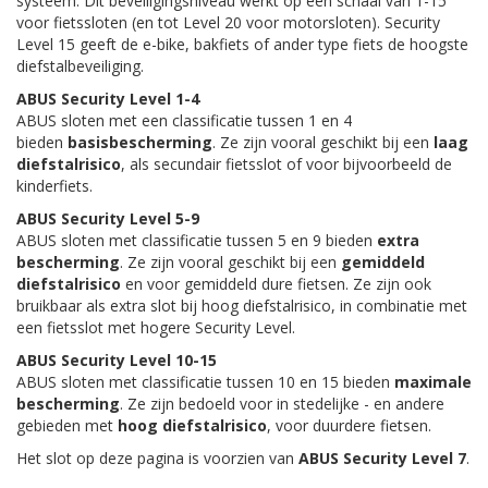
systeem. Dit beveiligingsniveau werkt op een schaal van 1-15
voor fietssloten (en tot Level 20 voor motorsloten). Security
Level 15 geeft de e-bike, bakfiets of ander type fiets de hoogste
diefstalbeveiliging.
ABUS Security Level 1-4
ABUS sloten met een classificatie tussen 1 en 4
bieden
basisbescherming
. Ze zijn vooral geschikt bij een
laag
diefstalrisico
, als secundair fietsslot of voor bijvoorbeeld de
kinderfiets.
ABUS Security Level 5-9
ABUS sloten met classificatie tussen 5 en 9 bieden
extra
bescherming
. Ze zijn vooral geschikt bij een
gemiddeld
diefstalrisico
en voor gemiddeld dure fietsen. Ze zijn ook
bruikbaar als extra slot bij hoog diefstalrisico, in combinatie met
een fietsslot met hogere Security Level.
ABUS Security Level 10-15
ABUS sloten met classificatie tussen 10 en 15 bieden
maximale
bescherming
. Ze zijn bedoeld voor in stedelijke - en andere
gebieden met
hoog diefstalrisico
, voor duurdere fietsen.
Het slot op deze pagina is voorzien van
ABUS Security Level 7
.