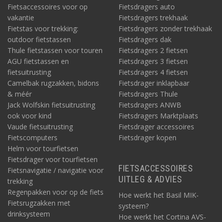
Fietsaccessoires voor op
Fietsdragers auto
vakantie
Fietsdragers trekhaak
Fietstas voor trekking:
Fietsdragers zonder trekhaak
outdoor fietstassen
Fietsdragers dak
Thule fietstassen voor touren
Fietsdragers 2 fietsen
AGU fietstassen en
Fietsdragers 3 fietsen
fietsuitrusting
Fietsdragers 4 fietsen
Camelbak rugzakken, bidons
Fietsdrager inklapbaar
& méér
Fietsdragers Thule
Jack Wolfskin fietsuitrusting
Fietsdragers ANWB
ook voor kind
Fietsdragers Marktplaats
Vaude fietsuitrusting
Fietsdrager accessoires
Fietscomputers
Fietsdrager kopen
Helm voor tourfietsen
Fietsdrager voor tourfietsen
FIETSACCESSOIRES
Fietsnavigatie / navigatie voor
UITLEG & ADVIES
trekking
Regenpakken voor op de fiets
Hoe werkt het Basil MIK-
Fietsrugzakken met
systeem?
drinksysteem
Hoe werkt het Cortina AVS-