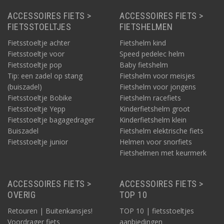
ACCESSOIRES FIETS >
ACCESSOIRES FIETS >
FIETSSTOELTJES
FIETSHELMEN
Fietsstoeltje achter
Fietshelm kind
Fietsstoeltje voor
Speed pedelec helm
Fietsstoeltje pop
Baby fietshelm
Tip: een zadel op stang
Fietshelm voor meisjes
(buiszadel)
Fietshelm voor jongens
Fietsstoeltje Bobike
Fietshelm racefiets
Fietsstoeltje Yepp
Kinderfietshelm groot
Fietsstoeltje bagagedrager
Kinderfietshelm klein
Buiszadel
Fietshelm elektrische fiets
Fietsstoeltje junior
Helmen voor snorfiets
Fietshelmen met keurmerk
ACCESSOIRES FIETS >
ACCESSOIRES FIETS >
OVERIG
TOP 10
Retouren | Buitenkansjes!
TOP 10 | fietsstoeltjes
Voordrager fiets
aanbiedingen