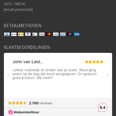
0251-748741
[email protected]
BETAALMETHODEN
KLANTBEOORDELINGEN