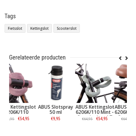
Tags
Fietsslot
Kettingslot
Scooterslot
Gerelateerde producten
slot
ABUS Slotspray
ABUS Kettingslot
ABUS Kettingslot
0
50 ml
6206K/110 Mint -
6206K/110 Zwart
 -
Security Level 7
- Security Level 7
95
€9,95
€54,95
€54,95
€64,95
€64,95
el 7
Informatie
Informatie
Informatie